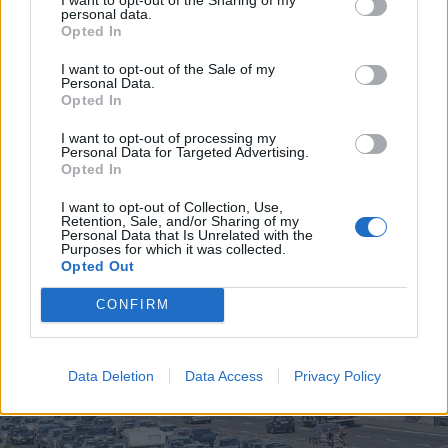
personal data.
Opted In
I want to opt-out of the Sale of my
Personal Data.
Opted In
I want to opt-out of processing my
Personal Data for Targeted Advertising.
Opted In
I want to opt-out of Collection, Use,
Retention, Sale, and/or Sharing of my
Personal Data that Is Unrelated with the
Purposes for which it was collected.
Opted Out
INCENDIO
CONFIRM
Incendi nell’Alto Milanese, dopo
Busto Garolfo bruciano oltre 2mila
metri quadrati a Bernate
Data Deletion
Data Access
Privacy Policy