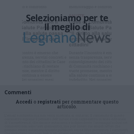
Selezioniamo per te
Il meglio di
Iscriviti alla
newsletter
Commenti
Accedi
o
registrati
per commentare questo
articolo.
L'email è richiesta ma non verrà mostrata ai visitatori. Il contenuto di questo
commento esprime il pensiero dell'autore e non rappresenta la linea editoriale
di VareseNews.it, che rimane autonoma e indipendente. I messaggi inclusi nei
commenti non sono testi giornalistici, ma post inviati dai singoli lettori che
possono essere automaticamente pubblicati senza filtro preventivo. I commenti
che includano uno o più link a siti esterni verranno rimossi in automatico dal