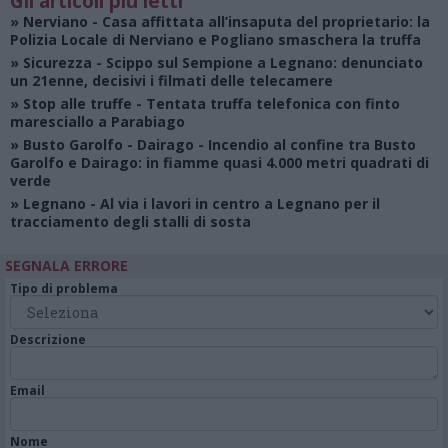
Gli articoli più letti
»
Nerviano
- Casa affittata all’insaputa del proprietario: la
Polizia Locale di Nerviano e Pogliano smaschera la truffa
»
Sicurezza
- Scippo sul Sempione a Legnano: denunciato
un 21enne, decisivi i filmati delle telecamere
»
Stop alle truffe
- Tentata truffa telefonica con finto
maresciallo a Parabiago
»
Busto Garolfo - Dairago
- Incendio al confine tra Busto
Garolfo e Dairago: in fiamme quasi 4.000 metri quadrati di
verde
»
Legnano
- Al via i lavori in centro a Legnano per il
tracciamento degli stalli di sosta
SEGNALA ERRORE
Tipo di problema
Descrizione
Email
Nome