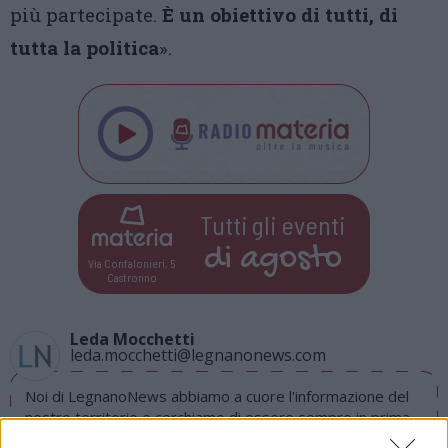
più partecipate.
È un obiettivo di tutti, di
tutta la politica
».
Tutti gli eventi
di
agosto
Via Confalonieri, 5
Castronno
Leda Mocchetti
leda.mocchetti@legnanonews.com
Noi di LegnanoNews abbiamo a cuore l'informazione del
nostro territorio e cerchiamo di essere sempre in prima
linea per informarvi in modo puntuale.