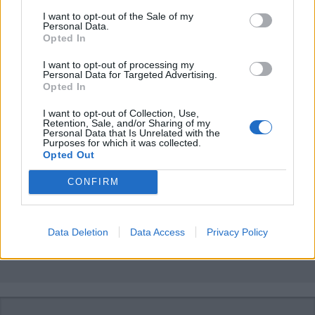
I want to opt-out of the Sale of my
Personal Data.
Opted In
Iscriviti alla
I want to opt-out of processing my
Personal Data for Targeted Advertising.
newsletter
Opted In
I want to opt-out of Collection, Use,
Retention, Sale, and/or Sharing of my
Personal Data that Is Unrelated with the
Purposes for which it was collected.
Commenti
Opted Out
Accedi
o
registrati
per commentare questo
CONFIRM
articolo.
L'email è richiesta ma non verrà mostrata ai visitatori. Il contenuto di questo
commento esprime il pensiero dell'autore e non rappresenta la linea editoriale
di VareseNews.it, che rimane autonoma e indipendente. I messaggi inclusi nei
Data Deletion
Data Access
Privacy Policy
commenti non sono testi giornalistici, ma post inviati dai singoli lettori che
possono essere automaticamente pubblicati senza filtro preventivo. I commenti
che includano uno o più link a siti esterni verranno rimossi in automatico dal
sistema.