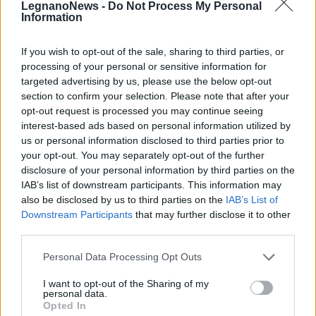
LegnanoNews -
Do Not Process My Personal
Information
LEGGI ANCHE
PARABIAGO
RiParabiago “asso pigliatutto”, Forza Italia
If you wish to opt-out of the sale, sharing to third parties, or
resta fuori. Ecco il nuovo consiglio comunale di
processing of your personal or sensitive information for
Parabiago
targeted advertising by us, please use the below opt-out
section to confirm your selection. Please note that after your
PIÙ INFORMAZIONI SU
opt-out request is processed you may continue seeing
interest-based ads based on personal information utilized by
elezioni 2026 parabiago
elezioni amministrative 2026
us or personal information disclosed to third parties prior to
giacomo sartori
parabiago
your opt-out. You may separately opt-out of the further
disclosure of your personal information by third parties on the
IAB’s list of downstream participants. This information may
LEGGI GLI ALTRI ARTICOLI DI
also be disclosed by us to third parties on the
IAB’s List of
ALTO MILANESE
Downstream Participants
that may further disclose it to other
third parties.
Personal Data Processing Opt Outs
I want to opt-out of the Sharing of my
Selezioniamo per te
personal data.
Opted In
Il meglio di