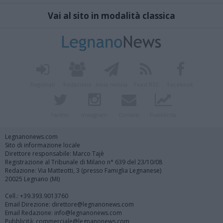
Vai al sito in modalità classica
Registrati
Redazione
Invia notizia
Feed RSS
Facebook
Twitter
Instagram
Contatti
Pubblicità
Legnanonews.com
Sito di informazione locale
Direttore responsabile: Marco Tajè
Registrazione al Tribunale di Milano n° 639 del 23/10/08
Redazione: Via Matteotti, 3 (presso Famiglia Legnanese)
20025 Legnano (MI)
Cell.: +39.393.9013760
Email Direzione: direttore@legnanonews.com
Email Redazione: info@legnanonews.com
Pubblicità: commerciale@legnanonews.com