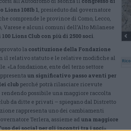
scorsi all’Autodromo di Monza il
congresso di
o Lions 108Ib 1
, presieduto dal governatore
 che comprende le province di Como, Lecco,
 Varese e alcuni comuni dell’Alto Milanese
i 100 Lions Club con più di 2500 soci
.
pprovato la
costituzione della Fondazione
 il relativo statuto e le relative modifiche al
Rico
e. «La fondazione, ente del terzo settore
rappresenta
un significativo passo aventi per
dei club
perché potrà rilasciare ricevute
, rendendo possibile una maggiore raccolta
club da ditte e privati – spiegano dal Distretto
ndazione rappresenta uno dei cambiamenti
governatore Terlera, assieme ad
una maggiore
o dei social per gli incontri tra i soci
».