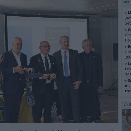
Arti
»
M
gio
se
»
C
eco
Pol
»
E
ape
gia
»
L
Leg
so
»
S
in 
tra
Gal