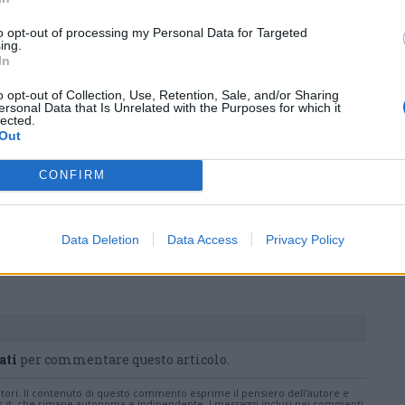
Castronno
to opt-out of processing my Personal Data for Targeted
ing.
In
o opt-out of Collection, Use, Retention, Sale, and/or Sharing
ersonal Data that Is Unrelated with the Purposes for which it
nanoNews abbiamo a cuore l'informazione del nostro
lected.
Out
ssere sempre in prima linea per informarvi in modo
CONFIRM
Pubblicato il 22 Maggio 2026
Data Deletion
Data Access
Privacy Policy
ati
per commentare questo articolo.
tatori. Il contenuto di questo commento esprime il pensiero dell'autore e
s.it, che rimane autonoma e indipendente. I messaggi inclusi nei commenti