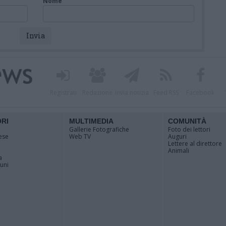
Nome
Registrati
Redazione
Invia notizia
Feed RSS
Facebook
ORI
MULTIMEDIA
COMUNITÀ
Gallerie Fotografiche
Foto dei lettori
ese
Web TV
Auguri
Lettere al direttore
Animali
a
muni