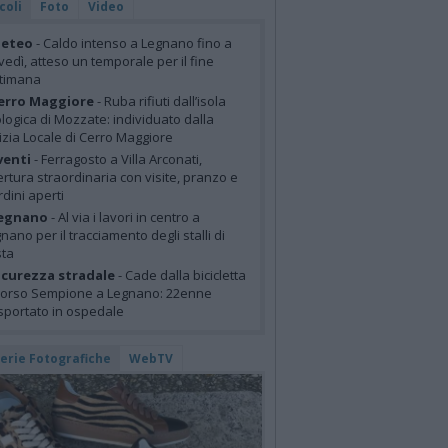
coli
Foto
Video
eteo
- Caldo intenso a Legnano fino a
vedì, atteso un temporale per il fine
ttimana
erro Maggiore
- Ruba rifiuti dall’isola
logica di Mozzate: individuato dalla
izia Locale di Cerro Maggiore
venti
- Ferragosto a Villa Arconati,
rtura straordinaria con visite, pranzo e
rdini aperti
egnano
- Al via i lavori in centro a
nano per il tracciamento degli stalli di
sta
icurezza stradale
- Cade dalla bicicletta
corso Sempione a Legnano: 22enne
sportato in ospedale
lerie Fotografiche
WebTV