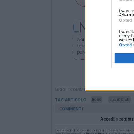
I want 
Advertis
Opted 
Redazione
info@legnanonews.com
I want t
of my P
Noi della redazione di Leg
was col
Opted 
territorio e cerchiamo di e
puntuale.
LEGGI I COMMENTI
lions
Lions Club
TAG ARTICOLO
COMMENTI
Accedi
o
registr
L'email è richiesta ma non verrà mostrata ai visi
non rappresenta la linea editoriale di VareseNew