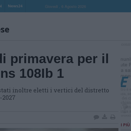
N
News24
Giovedi , 6 Agosto 2026
ese
S
 primavera per il
ons 108Ib 1
ti inoltre eletti i vertici del distretto
6-2027
I PIÙ