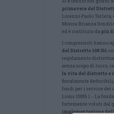
Si è tenuto nei giorni 
primavera del Distrett
Lorenzo Paolo Terlera,
Monza Brianza Sondrio,
ed è costituito da
più d
I congressisti hanno a
del Distretto 108 Ib1
con
regolamento distrettual
senza scopo di lucro, 
la vita del distretto e 
fiscalmente deducibili
fondi per i service dei 
Lions 108Ib 1 -. La fo
fortemente voluti dal 
implementazione dell’us