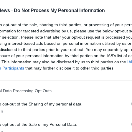
no stati inoltre
eletti i vertici del distretto
ews -
Do Not Process My Personal Information
a 2026-2027
. Il prossimo governatore sarà
to opt-out of the sale, sharing to third parties, or processing of your per
s Club Cesano Maderno Borromeo, con 1° vice-
formation for targeted advertising by us, please use the below opt-out s
Mantegazza del Lions Club Varese Insubria e
r selection. Please note that after your opt-out request is processed y
eing interest-based ads based on personal information utilized by us or
ggero Belluzzo del Lions Club Menaggio.
disclosed to third parties prior to your opt-out. You may separately opt-
atto da cornice alla cerimonia di assegnazione
losure of your personal information by third parties on the IAB’s list of
. This information may also be disclosed by us to third parties on the
IA
emoria di Angelo Porta
, socio fondatore del
Participants
that may further disclose it to other third parties.
o partecipante della vita del Club, insignito
llow, impegnato come commercialista in
riconoscimento è stato ritirato dai figli Carlo,
l Data Processing Opt Outs
residente del L.C. Erba Timoty Carpani.
o opt-out of the Sharing of my personal data.
In
Tutti gli eventi
o opt-out of the Sale of my Personal Data.
di
agosto
Via Confalonieri, 5
In