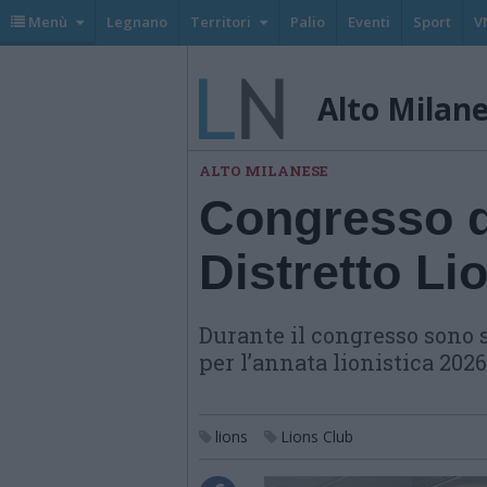
Menù
Legnano
Territori
Palio
Eventi
Sport
V
Alto Milan
ALTO MILANESE
Congresso di
Distretto Li
Durante il congresso sono sta
per l’annata lionistica 202
lions
Lions Club