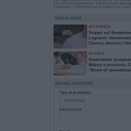
non sono testi giornalistici, ma post inviati dai s
preventivo. I commenti che includano uno o più li
DALLA HOME
SICUREZZA
Scippo sul Sempione
Legnano: denunciat
21enne, decisivi i fil
delle telecamere
SCUOLA
Graduatorie insegna
Milano e provincia, C
“Boom di specializzat
sostegno. Carenze al
primaria, esubero all
SEGNALA ERRORE
superiori”
Tipo di problema
Descrizione