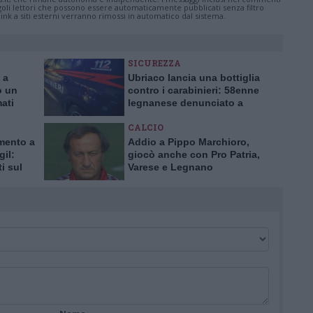
ingoli lettori che possono essere automaticamente pubblicati senza filtro
nk a siti esterni verranno rimossi in automatico dal sistema.
SICUREZZA
 a
Ubriaco lancia una bottiglia
o un
contro i carabinieri: 58enne
mati
legnanese denunciato a
Buscate
CALCIO
mento a
Addio a Pippo Marchioro,
gil:
giocò anche con Pro Patria,
i sul
Varese e Legnano
la
e