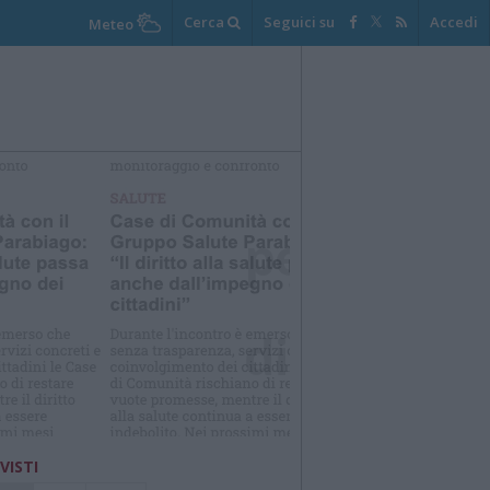
Cerca
Seguici su
Accedi
Meteo
elezioniamo per te
Il meglio di
 VISTI