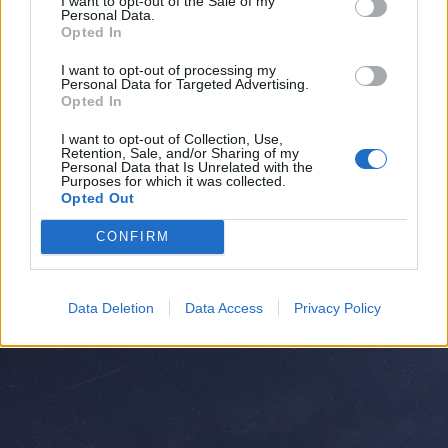
I want to opt-out of the Sale of my
Personal Data.
Opted In
I want to opt-out of processing my
Personal Data for Targeted Advertising.
Opted In
I want to opt-out of Collection, Use,
Retention, Sale, and/or Sharing of my
Personal Data that Is Unrelated with the
ALTO MILANESE
Purposes for which it was collected.
Primo bilancio di sostenibilità per
Opted Out
il gruppo AMGA: “Opportunità di
CONFIRM
crescita e trasparenza”
Data Deletion
Data Access
Privacy Policy