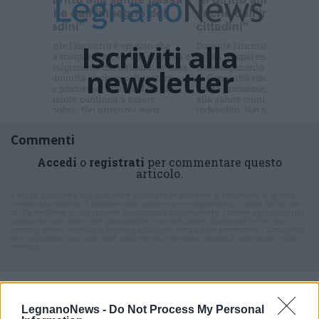
Iscriviti alla
newsletter
Commenti
Accedi
o
registrati
per commentare questo
articolo.
L'email è richiesta ma non verrà mostrata ai visitatori. Il contenuto di questo
commento esprime il pensiero dell'autore e non rappresenta la linea editoriale
di VareseNews.it, che rimane autonoma e indipendente. I messaggi inclusi nei
commenti non sono testi giornalistici, ma post inviati dai singoli lettori che
possono essere automaticamente pubblicati senza filtro preventivo. I commenti
che includano uno o più link a siti esterni verranno rimossi in automatico dal
sistema.
LegnanoNews -
Do Not Process My Personal