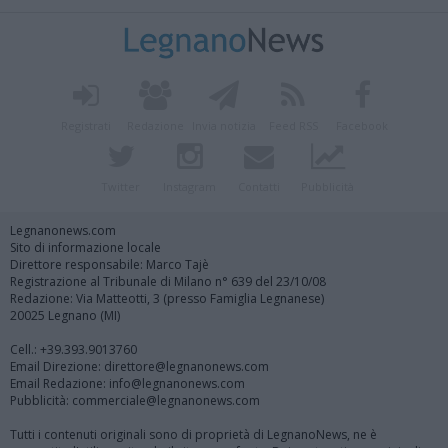
Registrati
Redazione
Invia notizia
Feed RSS
Facebook
Twitter
Instagram
Contatti
Pubblicità
Legnanonews.com
Sito di informazione locale
Direttore responsabile: Marco Tajè
Registrazione al Tribunale di Milano n° 639 del 23/10/08
Redazione: Via Matteotti, 3 (presso Famiglia Legnanese)
20025 Legnano (MI)
Cell.: +39.393.9013760
Email Direzione: direttore@legnanonews.com
Email Redazione: info@legnanonews.com
Pubblicità: commerciale@legnanonews.com
Tutti i contenuti originali sono di proprietà di LegnanoNews, ne è