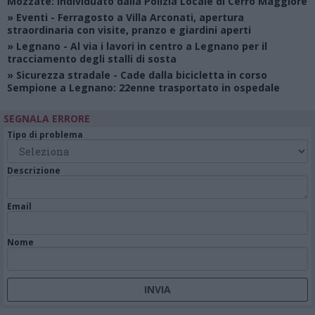
Mozzate: individuato dalla Polizia Locale di Cerro Maggiore
»
Eventi
- Ferragosto a Villa Arconati, apertura
straordinaria con visite, pranzo e giardini aperti
»
Legnano
- Al via i lavori in centro a Legnano per il
tracciamento degli stalli di sosta
»
Sicurezza stradale
- Cade dalla bicicletta in corso
Sempione a Legnano: 22enne trasportato in ospedale
SEGNALA ERRORE
Tipo di problema
Descrizione
Email
Nome