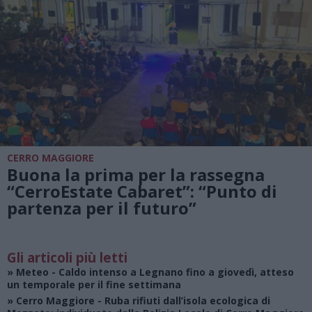
CERRO MAGGIORE
Buona la prima per la rassegna
“CerroEstate Cabaret”: “Punto di
partenza per il futuro”
Gli articoli più letti
»
Meteo
- Caldo intenso a Legnano fino a giovedì, atteso
un temporale per il fine settimana
»
Cerro Maggiore
- Ruba rifiuti dall’isola ecologica di