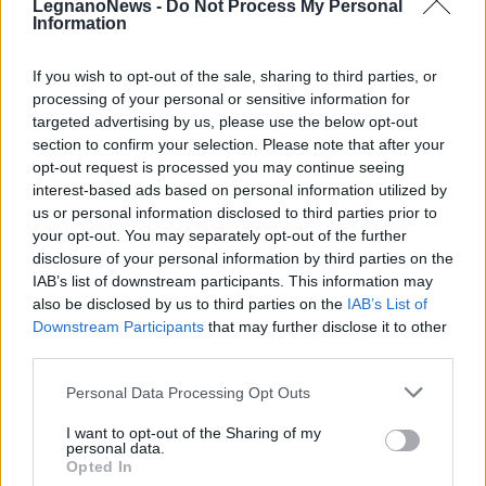
Il meglio di
LegnanoNews -
Do Not Process My Personal
Information
If you wish to opt-out of the sale, sharing to third parties, or
processing of your personal or sensitive information for
Iscriviti alla
targeted advertising by us, please use the below opt-out
newsletter
section to confirm your selection. Please note that after your
opt-out request is processed you may continue seeing
interest-based ads based on personal information utilized by
us or personal information disclosed to third parties prior to
your opt-out. You may separately opt-out of the further
Commenti
disclosure of your personal information by third parties on the
Accedi
o
registrati
per commentare questo
IAB’s list of downstream participants. This information may
articolo.
also be disclosed by us to third parties on the
IAB’s List of
Downstream Participants
that may further disclose it to other
L'email è richiesta ma non verrà mostrata ai visitatori. Il contenuto di questo
commento esprime il pensiero dell'autore e non rappresenta la linea editoriale
third parties.
di VareseNews.it, che rimane autonoma e indipendente. I messaggi inclusi nei
commenti non sono testi giornalistici, ma post inviati dai singoli lettori che
possono essere automaticamente pubblicati senza filtro preventivo. I commenti
Personal Data Processing Opt Outs
che includano uno o più link a siti esterni verranno rimossi in automatico dal
sistema.
I want to opt-out of the Sharing of my
personal data.
Opted In