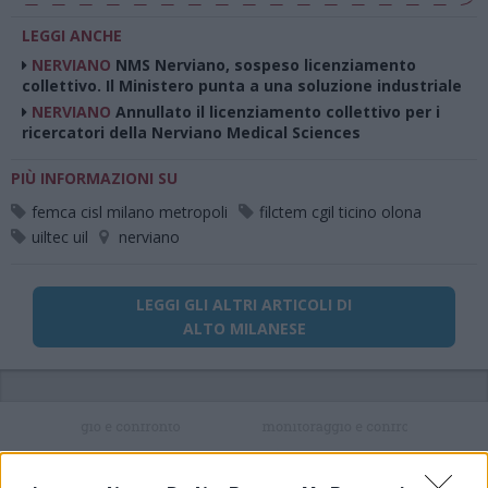
LEGGI ANCHE
NERVIANO
NMS Nerviano, sospeso licenziamento
collettivo. Il Ministero punta a una soluzione industriale
NERVIANO
Annullato il licenziamento collettivo per i
ricercatori della Nerviano Medical Sciences
PIÙ INFORMAZIONI SU
femca cisl milano metropoli
filctem cgil ticino olona
uiltec uil
nerviano
LEGGI GLI ALTRI ARTICOLI DI
ALTO MILANESE
Selezioniamo per te