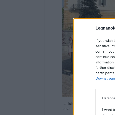
LegnanoN
If you wish 
sensitive in
confirm you
continue se
information 
further disc
participants
Downstream 
Persona
La lista Fare Comune Gorla Magg
terzo mandato
I want t