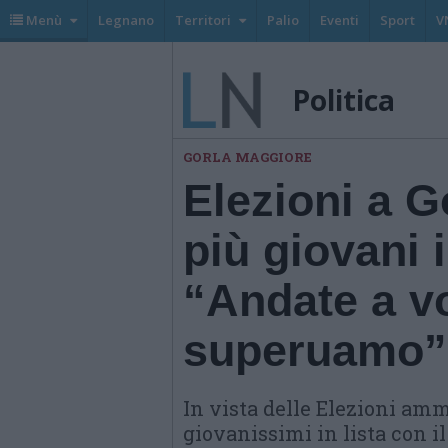
Menù
Legnano
Territori
Palio
Eventi
Sport
V
Politica
GORLA MAGGIORE
Elezioni a G
più giovani 
“Andate a v
superuamo”
In vista delle Elezioni amm
giovanissimi in lista con i