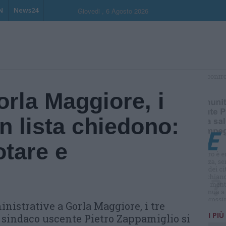
N
News24
Giovedi , 6 Agosto 2026
S
orla Maggiore, i
in lista chiedono:
otare e
inistrative a Gorla Maggiore, i tre
I PIÙ
l sindaco uscente Pietro Zappamiglio si