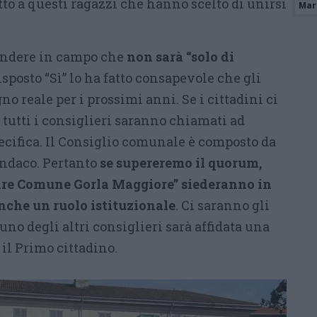
tto a questi ragazzi che hanno scelto di unirsi
Mari
cendere in campo che
non sarà “solo di
isposto “Sì” lo ha fatto consapevole che gli
o reale per i prossimi anni. Se i cittadini ci
, tutti i consiglieri saranno chiamati ad
ecifica. Il Consiglio comunale è composto da
indaco. Pertanto
se supereremo il quorum,
“Fare Comune Gorla Maggiore” siederanno in
nche un ruolo istituzionale
. Ci saranno gli
uno degli altri consiglieri sarà affidata una
il Primo cittadino.