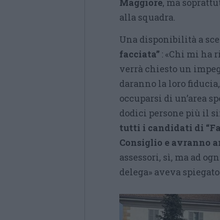
Maggiore
, ma soprattu
alla squadra.
Una disponibilità a s
facciata”
: «Chi mi ha r
verrà chiesto un impegn
daranno la loro fiducia
occuparsi di un’area sp
dodici persone più il s
tutti i candidati di 
Consiglio e avranno a
assessori, sì, ma ad ogn
delega» aveva spiegato 