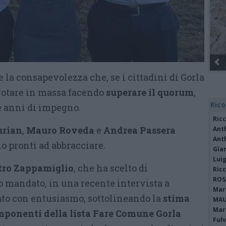
e la consapevolezza che, se i cittadini di Gorla
otare in massa facendo
superare il quorum
,
Rico
e anni di impegno.
Ric
urian
,
Mauro
Roveda
e
Andrea Passera
Ant
Ant
o pronti ad abbracciare.
Gia
Luig
tro Zappamiglio
, che ha scelto di
Ric
ROS
zo mandato, in una recente intervista a
Mari
ato con entusiasmo, sottolineando la
stima
MAU
Mari
componenti della lista Fare Comune Gorla
Fulv