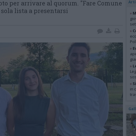
oto per arrivare al quorum. "Fare Comune
Arti
 sola lista a presentarsi
»
M
gio
se
»
C
eco
Pol
»
E
ape
gia
»
L
Leg
so
»
S
in 
tra
Gal