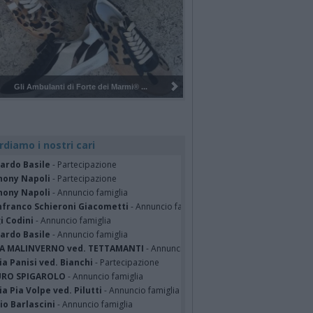
Pulizia del bosco del Rugareto a ...
rdiamo i nostri cari
cardo Basile
- Partecipazione
hony Napoli
- Partecipazione
hony Napoli
- Annuncio famiglia
nfranco Schieroni Giacometti
- Annuncio famiglia
i Codini
- Annuncio famiglia
cardo Basile
- Annuncio famiglia
A MALINVERNO ved. TETTAMANTI
- Annuncio famiglia
a Panisi ved. Bianchi
- Partecipazione
RO SPIGAROLO
- Annuncio famiglia
a Pia Volpe ved. Pilutti
- Annuncio famiglia
io Barlascini
- Annuncio famiglia