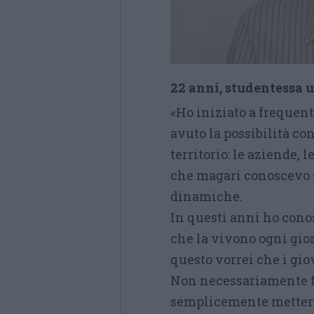
22 anni, studentessa 
«Ho iniziato a frequen
avuto la possibilità co
territorio: le aziende, l
che magari conoscevo 
dinamiche.
In questi anni ho cono
che la vivono ogni gior
questo vorrei che i gio
Non necessariamente fa
semplicemente mettersi