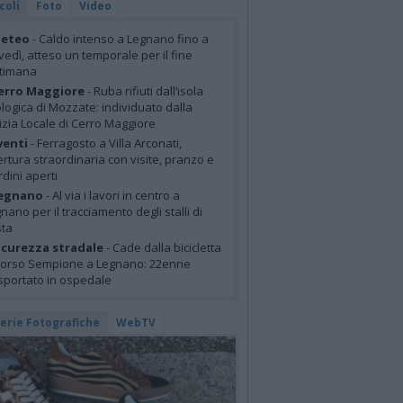
coli
Foto
Video
eteo
- Caldo intenso a Legnano fino a
vedì, atteso un temporale per il fine
ttimana
erro Maggiore
- Ruba rifiuti dall’isola
logica di Mozzate: individuato dalla
izia Locale di Cerro Maggiore
venti
- Ferragosto a Villa Arconati,
rtura straordinaria con visite, pranzo e
rdini aperti
egnano
- Al via i lavori in centro a
nano per il tracciamento degli stalli di
sta
icurezza stradale
- Cade dalla bicicletta
corso Sempione a Legnano: 22enne
sportato in ospedale
lerie Fotografiche
WebTV