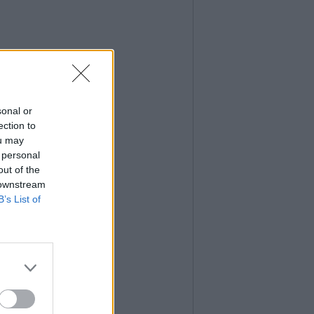
sonal or
ection to
ou may
 personal
out of the
 downstream
B’s List of