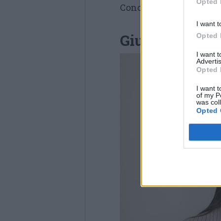
Opted 
Conosciamo dunque ques
I want t
Giulia Gurian
Opted 
I want 
Advertis
Opted 
I want t
of my P
was col
Opted 