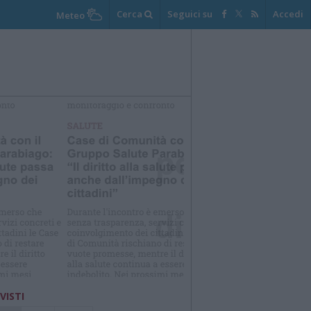
Cerca
Seguici su
Accedi
Meteo
elezioniamo per te
Il meglio di
 VISTI