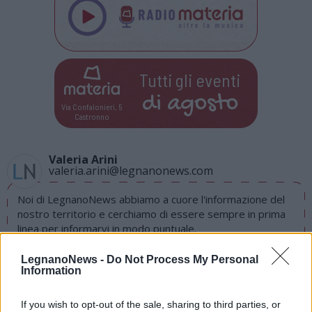
Tutti gli eventi
di
agosto
Via Confalonieri, 5
Castronno
Valeria Arini
valeria.arini@legnanonews.com
Noi di LegnanoNews abbiamo a cuore l'informazione del
nostro territorio e cerchiamo di essere sempre in prima
linea per informarvi in modo puntuale.
LegnanoNews -
Do Not Process My Personal
PIÙ INFORMAZIONI SU
Information
nerviano
If you wish to opt-out of the sale, sharing to third parties, or