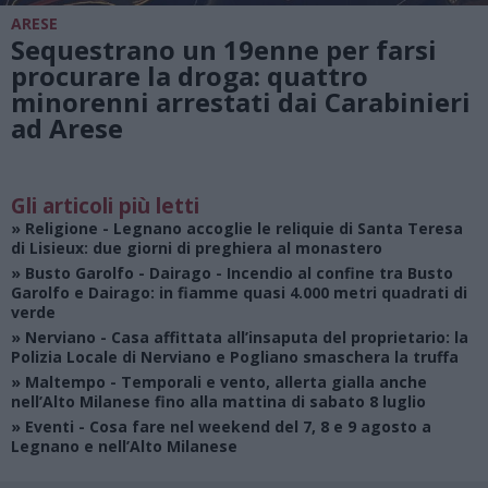
ARESE
Sequestrano un 19enne per farsi
procurare la droga: quattro
minorenni arrestati dai Carabinieri
ad Arese
Gli articoli più letti
»
Religione
- Legnano accoglie le reliquie di Santa Teresa
di Lisieux: due giorni di preghiera al monastero
»
Busto Garolfo - Dairago
- Incendio al confine tra Busto
Garolfo e Dairago: in fiamme quasi 4.000 metri quadrati di
verde
»
Nerviano
- Casa affittata all’insaputa del proprietario: la
Polizia Locale di Nerviano e Pogliano smaschera la truffa
»
Maltempo
- Temporali e vento, allerta gialla anche
nell’Alto Milanese fino alla mattina di sabato 8 luglio
»
Eventi
- Cosa fare nel weekend del 7, 8 e 9 agosto a
Legnano e nell’Alto Milanese