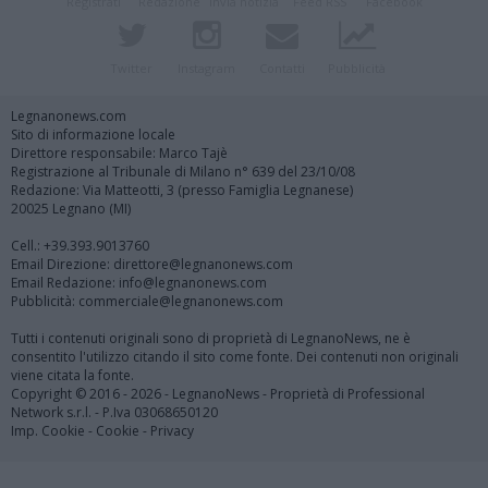
Registrati
Redazione
Invia notizia
Feed RSS
Facebook
Twitter
Instagram
Contatti
Pubblicità
Legnanonews.com
Sito di informazione locale
Direttore responsabile: Marco Tajè
Registrazione al Tribunale di Milano n° 639 del 23/10/08
Redazione: Via Matteotti, 3 (presso Famiglia Legnanese)
20025 Legnano (MI)
Cell.: +39.393.9013760
Email Direzione: direttore@legnanonews.com
Email Redazione: info@legnanonews.com
Pubblicità: commerciale@legnanonews.com
Tutti i contenuti originali sono di proprietà di LegnanoNews, ne è
consentito l'utilizzo citando il sito come fonte. Dei contenuti non originali
viene citata la fonte.
Copyright © 2016 - 2026 - LegnanoNews - Proprietà di Professional
Network s.r.l. - P.Iva 03068650120
Imp. Cookie
-
Cookie
-
Privacy