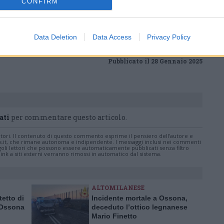
CONFIRM
 a cuore l'informazione del nostro territorio e
in prima linea per informarvi in modo puntuale.
Data Deletion
Data Access
Privacy Policy
Pubblicato il 28 Gennaio 2025
ati
per commentare questo articolo.
tatori. Il contenuto di questo commento esprime il pensiero dell'autore e
s.it, che rimane autonoma e indipendente. I messaggi inclusi nei commenti
ingoli lettori che possono essere automaticamente pubblicati senza filtro
nk a siti esterni verranno rimossi in automatico dal sistema.
ALTOMILANESE
tetto di
Incidente mortale a Ossona,
 Ossona
deceduto l’ottico legnanese
Mario Finetto