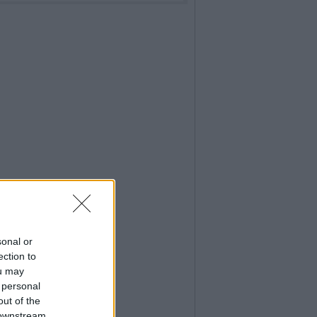
sonal or
ection to
ou may
 personal
out of the
 downstream