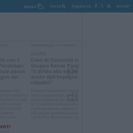
Cerca
Seguici su
Accedi
Meteo
elezioniamo per te
Il meglio di
 VISTI