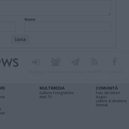
Nome
Registrati
Redazione
Invia notizia
Feed RSS
Facebook
ORI
MULTIMEDIA
COMUNITÀ
Gallerie Fotografiche
Foto dei lettori
ese
Web TV
Auguri
Lettere al direttore
Animali
a
muni