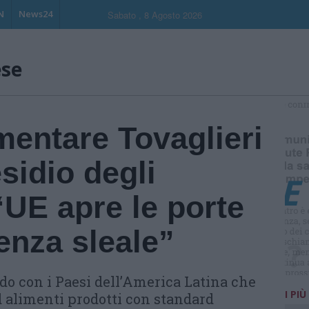
N
News24
Sabato , 8 Agosto 2026
ese
S
mentare Tovaglieri
esidio degli
 “UE apre le porte
enza sleale”
rdo con i Paesi dell’America Latina che
I PIÙ
d alimenti prodotti con standard