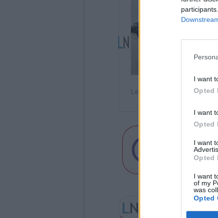
participants
Downstream 
Persona
I want t
Opted 
I want t
Opted 
I want 
Advertis
Opted 
I want t
of my P
was col
Opted 
Valeria Arini
valeria.arini@legnanone