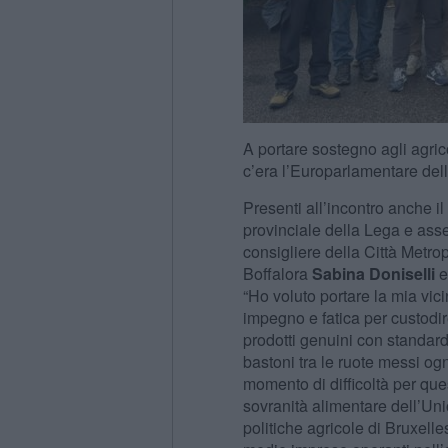
A portare sostegno agli agrico
c’era l’Europarlamentare dell
Presenti all’incontro anche i
provinciale della Lega e ass
consigliere della Città Metro
Boffalora
Sabina Doniselli
e
“Ho voluto portare la mia vic
impegno e fatica per custodire
prodotti genuini con standard
bastoni tra le ruote messi og
momento di difficoltà per que
sovranità alimentare dell’Uni
politiche agricole di Bruxelle