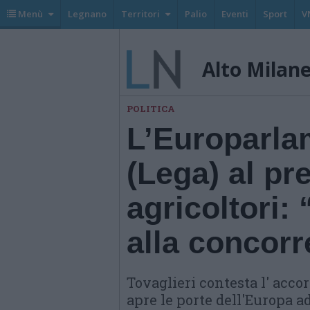
Menù
Legnano
Territori
Palio
Eventi
Sport
V
Alto Milan
POLITICA
L’Europarla
(Lega) al pr
agricoltori:
alla concorr
Tovaglieri contesta l' acco
apre le porte dell'Europa a