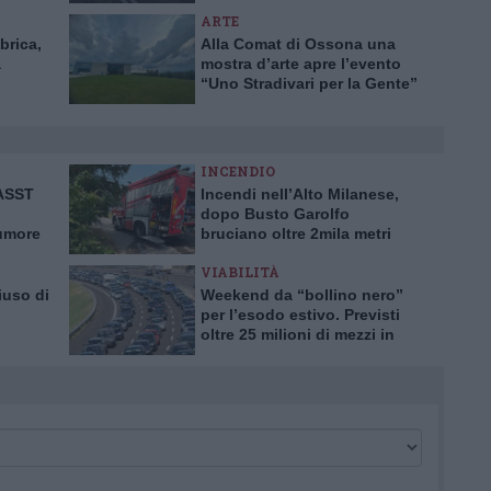
ARTE
bbrica,
Alla Comat di Ossona una
a
mostra d’arte apre l’evento
“Uno Stradivari per la Gente”
e”
INCENDIO
’ASST
Incendi nell’Alto Milanese,
dopo Busto Garolfo
tumore
bruciano oltre 2mila metri
rima in
quadrati a Bernate
VIABILITÀ
iuso di
Weekend da “bollino nero”
per l’esodo estivo. Previsti
oltre 25 milioni di mezzi in
tro
viaggio