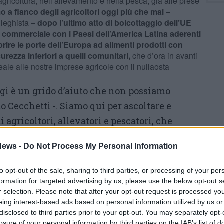
gricoltura, nell’allevamento e nella pesca, già alle prese
o a fianco degli agricoltori oggi più che mai
–
 leghista –
dopo l’ultimo atto di boicottaggio dell’UE
 commerciale con i Paesi dell’America Latina aderenti
rire le porte dell’Europa ad alimenti prodotti con
urezza inferiori a quelli comunitari,
che d’ora in avanti
ale alle nostre imprese agricole con il nullaosta
ggi è un grido d’aiuto che non possiamo
o Cecchetti -. Siamo qui per ascoltare e
i agricoltori, allevatori e pescatori, che
enti per salvare il settore.
La sovranità
ews -
Do Not Process My Personal Information
 una battaglia economica, ma anche un
 nostro Paes
e: senza agricoltura e pesca non
to opt-out of the sale, sharing to third parties, or processing of your per
formation for targeted advertising by us, please use the below opt-out s
r selection. Please note that after your opt-out request is processed y
eing interest-based ads based on personal information utilized by us or
disclosed to third parties prior to your opt-out. You may separately opt-
losure of your personal information by third parties on the IAB’s list of