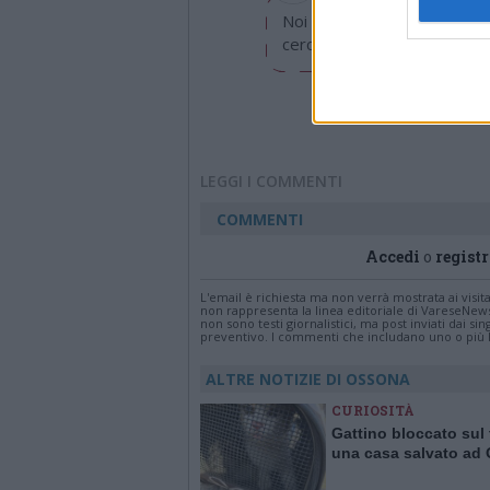
Noi di LegnanoNews abbiamo
cerchiamo di essere sempre 
LEGGI I COMMENTI
COMMENTI
Accedi
o
registr
L'email è richiesta ma non verrà mostrata ai visi
non rappresenta la linea editoriale di VareseNew
non sono testi giornalistici, ma post inviati dai s
preventivo. I commenti che includano uno o più li
ALTRE NOTIZIE DI OSSONA
CURIOSITÀ
Gattino bloccato sul 
una casa salvato ad