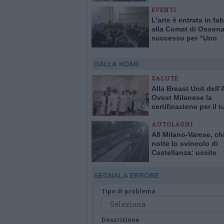
EVENTI
L’arte è entrata in fa
alla Comat di Osson
successo per “Uno
Stradivari tra la Gent
DALLA HOME
SALUTE
Alla Breast Unit dell
Ovest Milanese la
certificazione per il 
alla mammella. È la p
AUTOLAGHI
Italia
A8 Milano-Varese, ch
notte lo svincolo di
Castellanza: uscite
obbligatorie per quat
giorni
SEGNALA ERRORE
Tipo di problema
Descrizione