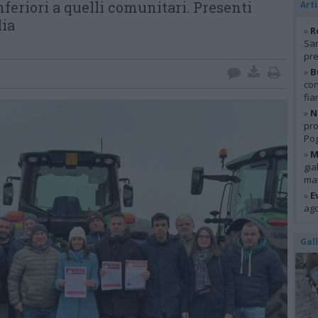
nferiori a quelli comunitari. Presenti
Arti
lia
»
R
San
pre
»
B
con
fia
»
N
pro
Pog
»
M
gia
mat
»
E
ago
Gal