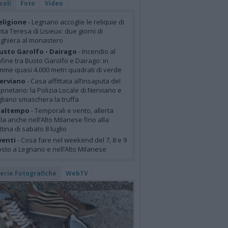
coli
Foto
Video
eligione
- Legnano accoglie le reliquie di
ta Teresa di Lisieux: due giorni di
ghiera al monastero
usto Garolfo - Dairago
- Incendio al
fine tra Busto Garolfo e Dairago: in
mme quasi 4.000 metri quadrati di verde
erviano
- Casa affittata all’insaputa del
prietario: la Polizia Locale di Nerviano e
liano smaschera la truffa
altempo
- Temporali e vento, allerta
lla anche nell’Alto Milanese fino alla
tina di sabato 8 luglio
venti
- Cosa fare nel weekend del 7, 8 e 9
sto a Legnano e nell’Alto Milanese
lerie Fotografiche
WebTV