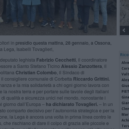
ltori in
presidio questa mattina, 28 gennaio, a Ossona,
a Lega, Isabelli Tovaglieri,
Rico
l deputato leghista
Fabrizio Cecchetti
, il coordinatore
Alv
essore a Santo Stefano Ticino
Alessio Zanzottera
, il
Cor
politana
Christian Colombo
, il Sindaco di
Valt
 il consigliere comunale di Corbetta
Riccardo Grittini.
Ale
inanza e la mia solidarietà a chi ogni giorno lavora con
Giu
 la nostra terra e per portare sulle tavole degli italiani
PIE
 di qualità e sicurezza unici nel mondo, nonostante i
Gine
Gia
ni giorno dall’Europa –
ha dichiarato
Tovaglieri
.
– In un
Cle
sto comparto decisivo per l’autonomia strategica e per la
Mar
one, la Lega è ancora una volta in prima linea contro le
Achi
s, che rischiano di dare il colpo di grazia alle piccole e
Tere