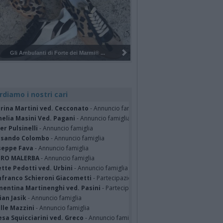
Pulizia del bosco del Rugareto a ...
rdiamo i nostri cari
erina Martini ved. Cecconato
- Annuncio famiglia
nelia Masini Ved. Pagani
- Annuncio famiglia
er Pulsinelli
- Annuncio famiglia
ssando Colombo
- Annuncio famiglia
seppe Fava
- Annuncio famiglia
TRO MALERBA
- Annuncio famiglia
tte Pedotti ved. Urbini
- Annuncio famiglia
nfranco Schieroni Giacometti
- Partecipazione
mentina Martinenghi ved. Pasini
- Partecipazione
ian Jasik
- Annuncio famiglia
lle Mazzini
- Annuncio famiglia
sa Squicciarini ved. Greco
- Annuncio famiglia