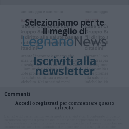
Commenti
Accedi
o
registrati
per commentare questo
articolo.
L'email è richiesta ma non verrà mostrata ai visitatori. Il contenuto di questo
commento esprime il pensiero dell'autore e non rappresenta la linea editoriale
di VareseNews.it, che rimane autonoma e indipendente. I messaggi inclusi nei
commenti non sono testi giornalistici, ma post inviati dai singoli lettori che