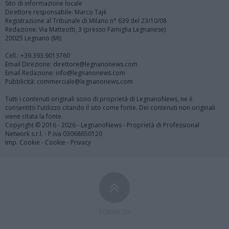
Sito di informazione locale
Direttore responsabile: Marco Tajè
Registrazione al Tribunale di Milano n° 639 del 23/10/08
Redazione: Via Matteotti, 3 (presso Famiglia Legnanese)
20025 Legnano (MI)
Cell.: +39.393.9013760
Email Direzione: direttore@legnanonews.com
Email Redazione: info@legnanonews.com
Pubblicità: commerciale@legnanonews.com
Tutti i contenuti originali sono di proprietà di LegnanoNews, ne è
consentito l'utilizzo citando il sito come fonte. Dei contenuti non originali
viene citata la fonte.
Copyright © 2016 - 2026 - LegnanoNews - Proprietà di Professional
Network s.r.l. - P.Iva 03068650120
Imp. Cookie
-
Cookie
-
Privacy
TORNA SU