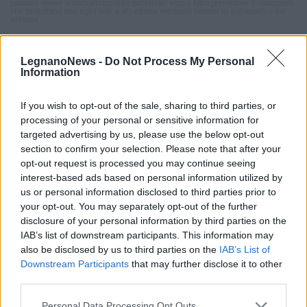
possono essere automaticamente pubblicati senza filtro preventivo. I commenti
che includano uno o più link a siti esterni verranno rimossi in automatico dal
sistema.
LegnanoNews -
Do Not Process My Personal
Information
If you wish to opt-out of the sale, sharing to third parties, or
processing of your personal or sensitive information for
targeted advertising by us, please use the below opt-out
section to confirm your selection. Please note that after your
opt-out request is processed you may continue seeing
interest-based ads based on personal information utilized by
us or personal information disclosed to third parties prior to
your opt-out. You may separately opt-out of the further
disclosure of your personal information by third parties on the
IAB’s list of downstream participants. This information may
also be disclosed by us to third parties on the
IAB’s List of
Downstream Participants
that may further disclose it to other
ALTRE NOTIZIE DI POGLIANO MILANESE
third parties.
Personal Data Processing Opt Outs