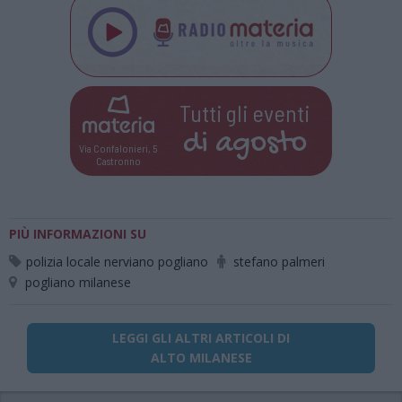
Tutti gli eventi
di
agosto
Via Confalonieri, 5
Castronno
PIÙ INFORMAZIONI SU
polizia locale nerviano pogliano
stefano palmeri
pogliano milanese
LEGGI GLI ALTRI ARTICOLI DI
ALTO MILANESE