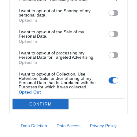
I want to opt-out of the Sharing of my
personal data.
Opted In
I want to opt-out of the Sale of my
Personal Data.
Opted In
I want to opt-out of processing my
Personal Data for Targeted Advertising.
Opted In
I want to opt-out of Collection, Use,
Retention, Sale, and/or Sharing of my
Personal Data that Is Unrelated with the
Purposes for which it was collected.
Opted Out
EDUCAZIONE STRADALE
Educazione stradale al centro
CONFIRM
ippico: la Polizia Locale di Nerviano
e Pogliano incontra i bambini del
campo estivo
Data Deletion
Data Access
Privacy Policy