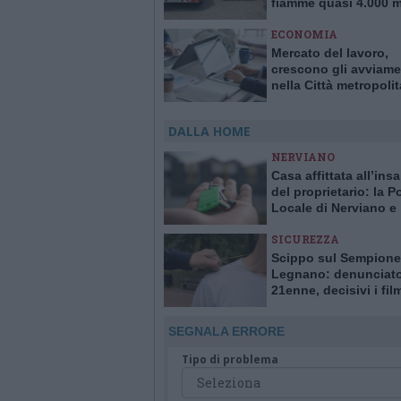
fiamme quasi 4.000 m
quadrati di verde
ECONOMIA
Mercato del lavoro,
crescono gli avviame
nella Città metropoli
Milano
DALLA HOME
NERVIANO
Casa affittata all’ins
del proprietario: la Po
Locale di Nerviano e
Pogliano smaschera l
SICUREZZA
Scippo sul Sempione
Legnano: denunciat
21enne, decisivi i fil
delle telecamere
SEGNALA ERRORE
Tipo di problema