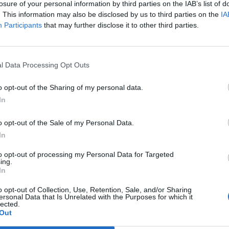
 ne fosse bisogno, la sostenibilità economico
losure of your personal information by third parties on the IAB’s list of
vento
. This information may also be disclosed by us to third parties on the
che è in fase di realizzazione, sono da
IA
Participants
that may further disclose it to other third parties.
vori. Entro l’autunno i lavori saranno ultimati e
amento porteranno
benefici a livello di
 emissioni inquinanti
. Per questo prezioso
l Data Processing Opt Outs
ziare ancora una volta l’architetto Andrea
o opt-out of the Sharing of my personal data.
ale dell’Ufficio Demanio e Patrimonio
In
o lavoro svolto».
o opt-out of the Sale of my Personal Data.
In
Tutti gli eventi
di
agosto
to opt-out of processing my Personal Data for Targeted
ing.
Via Confalonieri, 5
Castronno
In
o opt-out of Collection, Use, Retention, Sale, and/or Sharing
ersonal Data that Is Unrelated with the Purposes for which it
lected.
Out
onews.com