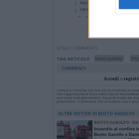
Noi di LegnanoNews abbiamo
cerchiamo di essere sempre 
LEGGI I COMMENTI
lavori pubblici
Pis
TAG ARTICOLO
COMMENTI
Accedi
o
registr
L'email è richiesta ma non verrà mostrata ai visi
non rappresenta la linea editoriale di VareseNew
non sono testi giornalistici, ma post inviati dai s
preventivo. I commenti che includano uno o più li
ALTRE NOTIZIE DI BUSTO GAROLFO
BUSTO GAROLFO - DA
Incendio al confine t
Busto Garolfo e Dair