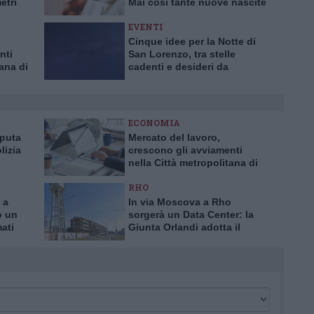
etri
Mai così tante nuove nascite
in un solo mese da 10 anni
EVENTI
Cinque idee per la Notte di
nti
San Lorenzo, tra stelle
tana di
cadenti e desideri da
esprimere
ECONOMIA
aputa
Mercato del lavoro,
lizia
crescono gli avviamenti
nella Città metropolitana di
a truffa
Milano
RHO
 a
In via Moscova a Rho
o un
sorgerà un Data Center: la
mati
Giunta Orlandi adotta il
piano attuativo