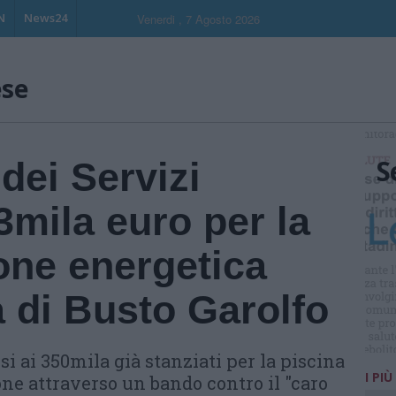
N
News24
Venerdi , 7 Agosto 2026
ese
S
dei Servizi
3mila euro per la
ione energetica
a di Busto Garolfo
i ai 350mila già stanziati per la piscina
I PIÙ
one attraverso un bando contro il "caro