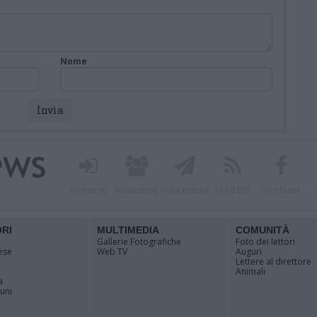
Nome
Registrati
Redazione
Invia notizia
Feed RSS
Facebook
ORI
MULTIMEDIA
COMUNITÀ
Gallerie Fotografiche
Foto dei lettori
ese
Web TV
Auguri
Lettere al direttore
Animali
a
muni