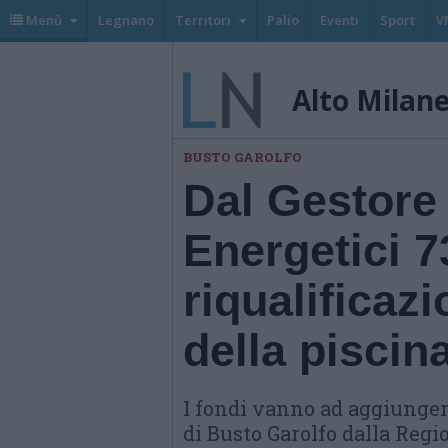
Menù
Legnano
Territori
Palio
Eventi
Sport
V
Alto Milan
BUSTO GAROLFO
Dal Gestore 
Energetici 7
riqualificaz
della piscin
I fondi vanno ad aggiungers
di Busto Garolfo dalla Regi