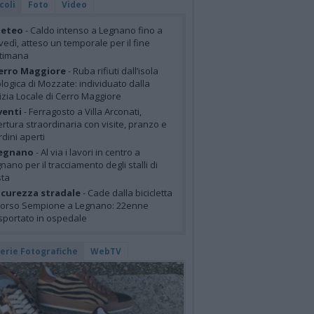
coli
Foto
Video
eteo
- Caldo intenso a Legnano fino a
vedì, atteso un temporale per il fine
ttimana
erro Maggiore
- Ruba rifiuti dall’isola
logica di Mozzate: individuato dalla
izia Locale di Cerro Maggiore
venti
- Ferragosto a Villa Arconati,
rtura straordinaria con visite, pranzo e
rdini aperti
egnano
- Al via i lavori in centro a
nano per il tracciamento degli stalli di
sta
icurezza stradale
- Cade dalla bicicletta
corso Sempione a Legnano: 22enne
sportato in ospedale
lerie Fotografiche
WebTV