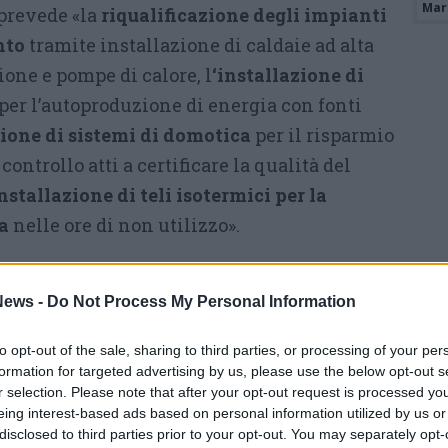
Mari
prevede «la
riqualificazione degli impianti
nto
tramite installazione di caldaie ad alta
one e pompe di calore, l
‘installazione di
per l’autoproduzione di energia con fonti
zione di sistemi di domotica
per il risparmio
ontrollo atti a certificare la qualità del
nstallazione di teli isotermici per la
a
nelle ore di non utilizzo».
ficazione energetica dell’impianto natatorio –
iovanni Rigiroli, che da assessore alla partita
ews -
Do Not Process My Personal Information
nistrazione Biondi ha seguito il progetto
to opt-out of the sale, sharing to third parties, or processing of your per
ha già beneficiato di circa 350.000 euro di
formation for targeted advertising by us, please use the below opt-out s
duto da parte di Regione Lombardia, ha
r selection. Please note that after your opt-out request is processed y
eing interest-based ads based on personal information utilized by us or
teriore riconoscimento economico che
disclosed to third parties prior to your opt-out. You may separately opt-