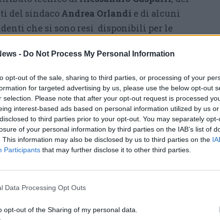
ti del sindaco
Andrea Orlandi
e di alcuni
enti che si sono resi disponibili per le
 comunicare con i giovani attraverso
ews -
Do Not Process My Personal Information
na Russo, Andrea Tabbia e Fabio Conti
.
to opt-out of the sale, sharing to third parties, or processing of your per
durante la giornata (il Career Day sarà aperto
formation for targeted advertising by us, please use the below opt-out s
pazio Agorà, al piano terra dell’edificio U6
r selection. Please note that after your opt-out request is processed y
occa, piazza dell’ateneo nuovo 1, Milano).
eing interest-based ads based on personal information utilized by us or
disclosed to third parties prior to your opt-out. You may separately opt-
losure of your personal information by third parties on the IAB’s list of
resenti la dirigente dell’area 1
Emanuela
. This information may also be disclosed by us to third parties on the
IA
 dell’ufficio personale, verranno fornite
Participants
that may further disclose it to other third parties.
ure che il Comune di Rho ha necessità di
 mesi:
l Data Processing Opt Outs
 amministrativo da assegnare all’ufficio
o opt-out of the Sharing of my personal data.