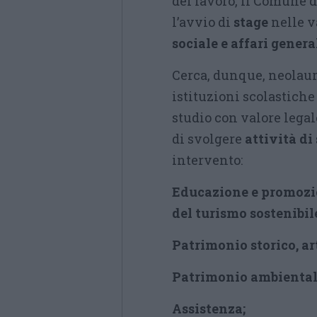
del lavoro, il Comune 
l’avvio di
stage
nelle va
sociale e affari general
Cerca, dunque, neolaure
istituzioni scolastiche 
studio con valore legale
di svolgere
attività di
intervento:
Educazione e promozio
del turismo sostenibile
Patrimonio storico, art
Patrimonio ambientale
Assistenza;