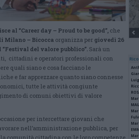
sce al “Career day – Proud to be good”,
che
di Milano – Bicocca
organizza per
giovedì 26
 “Festival del valore pubblico”.
Sarà un
ti, cittadini e operatori professionali con
Rico
cere quali siano e cosa facciano le
Ant
Gia
iche e far apprezzare quanto siano connesse
Luig
conomici, tutte le attività congiunte
Ric
ROS
gimento di comuni obiettivi di valore
Mari
MAU
Mari
Fulv
 occasione per intercettare giovani che
Mari
lavorare nell’amministrazione pubblica, per
EMM
Mari
ella comunità cittadina con le loro competenze