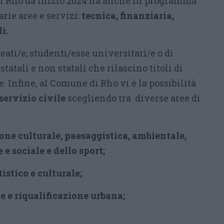
di Rho da inizio 2024 ha anche in programma
rie aree e servizi:
t
ecnica, finanziaria,
i.
ati/e; studenti/esse universitari/e o di
statali e non statali che rilascino titoli di
. Infine, al Comune di Rho vi è la possibilità
 servizio civile
scegliendo tra diverse aree di
ne culturale, paesaggistica, ambientale,
 e sociale e dello sport;
istico e culturale;
 e riqualificazione urbana;