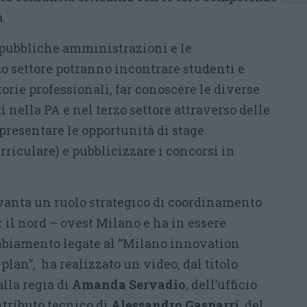
.
e pubbliche amministrazioni e le
zo settore potranno incontrare studenti e
torie professionali, far conoscere le diverse
i nella PA e nel terzo settore attraverso delle
presentare le opportunità di stage
rriculare) e pubblicizzare i concorsi in
vanta un ruolo strategico di coordinamento
r il nord – ovest Milano e ha in essere
mbiamento legate al “Milano innovation
 plan”, ha realizzato un video, dal titolo
dalla regia di
Amanda Servadio
, dell’ufficio
tributo tecnico di
Alessandro Gasparri
, del