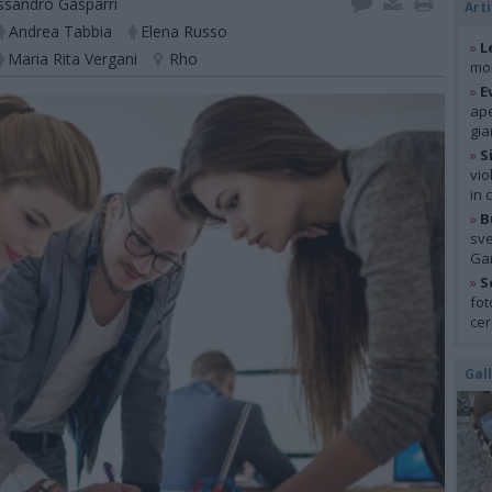
ssandro Gasparri
Arti
Andrea Tabbia
Elena Russo
»
L
Maria Rita Vergani
Rho
mon
»
E
ape
gia
»
S
vio
in 
»
B
sve
Gar
»
S
fot
cer
Gal