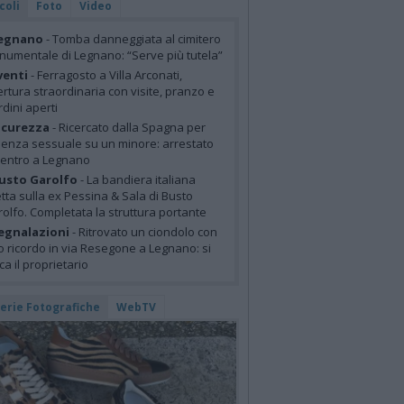
coli
Foto
Video
egnano
- Tomba danneggiata al cimitero
umentale di Legnano: “Serve più tutela”
venti
- Ferragosto a Villa Arconati,
rtura straordinaria con visite, pranzo e
rdini aperti
icurezza
- Ricercato dalla Spagna per
lenza sessuale su un minore: arrestato
centro a Legnano
usto Garolfo
- La bandiera italiana
tta sulla ex Pessina & Sala di Busto
olfo. Completata la struttura portante
egnalazioni
- Ritrovato un ciondolo con
o ricordo in via Resegone a Legnano: si
ca il proprietario
lerie Fotografiche
WebTV