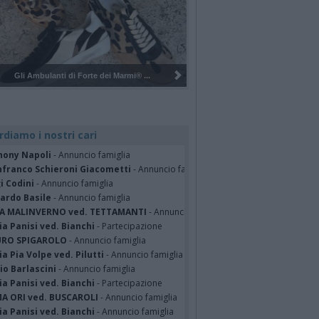
Pulizia del bosco del Rugareto a ...
rdiamo i nostri cari
hony Napoli
- Annuncio famiglia
nfranco Schieroni Giacometti
- Annuncio famiglia
i Codini
- Annuncio famiglia
cardo Basile
- Annuncio famiglia
A MALINVERNO ved. TETTAMANTI
- Annuncio famiglia
a Panisi ved. Bianchi
- Partecipazione
RO SPIGAROLO
- Annuncio famiglia
a Pia Volpe ved. Pilutti
- Annuncio famiglia
io Barlascini
- Annuncio famiglia
a Panisi ved. Bianchi
- Partecipazione
A ORI ved. BUSCAROLI
- Annuncio famiglia
a Panisi ved. Bianchi
- Annuncio famiglia