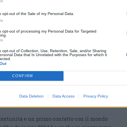
In
tecnico da assegnare all’a
rea lavori pubblici,
o opt-out of the Sale of my Personal Data.
(coordinatore);
In
 tecnico “termotecnica” da assegnare all’a
rea
to opt-out of processing my Personal Data for Targeted
ing.
o progettazione;
In
cnico geometra, per i seguenti uffici: area 2,
o opt-out of Collection, Use, Retention, Sale, and/or Sharing
ersonal Data that Is Unrelated with the Purposes for which it
rea 3, lavori pubblici; area 5, pianificazione
lected.
Out
CONFIRM
la prossima apertura di concorsi per queste
 sulla piattaforma del Job placement
Data Deletion
Data Access
Privacy Policy
a,
m
anifestazione: Career Day – Proud to be
opportunità e un primo contatto con il mondo