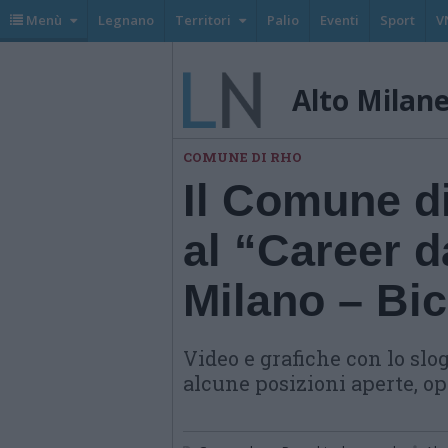
Menù
Legnano
Territori
Palio
Eventi
Sport
V
Alto Milan
COMUNE DI RHO
Il Comune d
al “Career d
Milano – Bi
Video e grafiche con lo sl
alcune posizioni aperte, op