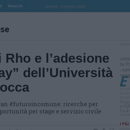
N
News24
Giovedi , 6 Agosto 2026
ese
S
i Rho e l’adesione
ay” dell’Università
cocca
ogan #futuroincomune: ricerche per
portunità per stage e servizio civile
I PIÙ