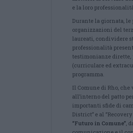
e la loro professionalità
Durante la giornata, l
organizzazioni del ter
laureati, condividere s
professionalità present
testimonianze dirette, 
(curriculare ed extracu
programma.
Il Comune di Rho, che 
all’interno del patto pe
importanti sfide di ca
District” e al “Recovery
“Futuro in Comune”
, 
comunicazione e il con