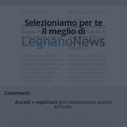
Selezioniamo per te
Il meglio di
Iscriviti alla
newsletter
Commenti
Accedi
o
registrati
per commentare questo
articolo.
L'email è richiesta ma non verrà mostrata ai visitatori. Il contenuto di questo
commento esprime il pensiero dell'autore e non rappresenta la linea editoriale
di VareseNews.it, che rimane autonoma e indipendente. I messaggi inclusi nei
commenti non sono testi giornalistici, ma post inviati dai singoli lettori che