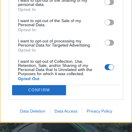
I want to opt-out of the Sharing of my
personal data.
Opted In
I want to opt-out of the Sale of my
Personal Data.
Opted In
I want to opt-out of processing my
Personal Data for Targeted Advertising.
Opted In
I want to opt-out of Collection, Use,
Retention, Sale, and/or Sharing of my
Personal Data that Is Unrelated with the
Purposes for which it was collected.
Opted Out
MOBILITÀ
CONFIRM
Il treno in Lombardia vale 3,26
milioni di euro. Ed evita 275mila
tonnellate di emissioni di CO2
Data Deletion
Data Access
Privacy Policy