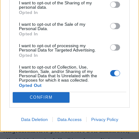
I want to opt-out of the Sharing of my
Mantegazzini, la serata degli Oscar sportivi
personal data.
Opted In
Robecchesi; (sabato 2 settembre) alle 17.30,
I want to opt-out of the Sale of my
nel cortile del Palazzo comunale,
Personal Data.
Opted In
inaugurazione auto trasporto organi e dalle
I want to opt-out of processing my
ore 19.00 per le vie del paese la Notte Bianca
Personal Data for Targeted Advertising.
Opted In
sul tema “Generazioni a confronto – Un
I want to opt-out of Collection, Use,
viaggio nel tempo dalla metà del ‘900 fino ai
Retention, Sale, and/or Sharing of my
Personal Data that Is Unrelated with the
nostri giorni”; (domenica 03 settembre) alle
Purposes for which it was collected.
Opted Out
11.00, presso la Chiesa S. Giovanni Battista,
CONFIRM
celebrazione della santa messa solenne della
patronale, alle ore 12.30 nell’oratorio San
Giovanni Bosco si terrà il pranzo di
Data Deletion
Data Access
Privacy Policy
ringraziamento per salutare Don Emanuele,