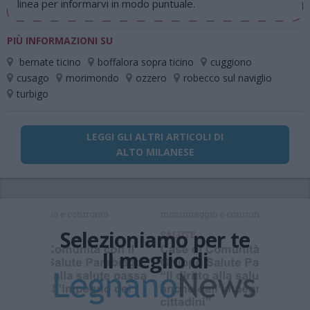
linea per informarvi in modo puntuale.
PIÙ INFORMAZIONI SU
bernate ticino
boffalora sopra ticino
cuggiono
cusago
morimondo
ozzero
robecco sul naviglio
turbigo
LEGGI GLI ALTRI ARTICOLI DI
ALTO MILANESE
Selezioniamo per te
Il meglio di