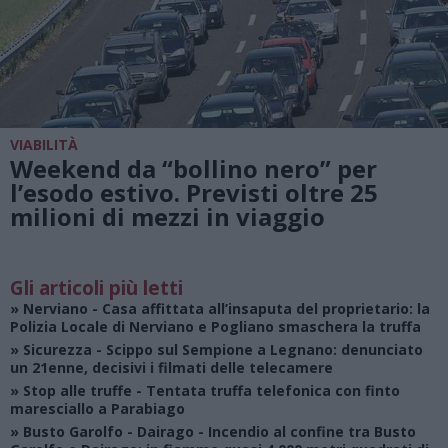
VIABILITÀ
Weekend da “bollino nero” per
l’esodo estivo. Previsti oltre 25
milioni di mezzi in viaggio
Gli articoli più letti
»
Nerviano
- Casa affittata all’insaputa del proprietario: la
Polizia Locale di Nerviano e Pogliano smaschera la truffa
»
Sicurezza
- Scippo sul Sempione a Legnano: denunciato
un 21enne, decisivi i filmati delle telecamere
»
Stop alle truffe
- Tentata truffa telefonica con finto
maresciallo a Parabiago
»
Busto Garolfo - Dairago
- Incendio al confine tra Busto