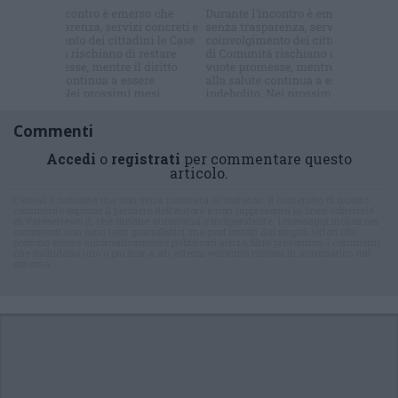
Iscriviti alla
newsletter
Commenti
Accedi
o
registrati
per commentare questo
articolo.
L'email è richiesta ma non verrà mostrata ai visitatori. Il contenuto di questo
commento esprime il pensiero dell'autore e non rappresenta la linea editoriale
di VareseNews.it, che rimane autonoma e indipendente. I messaggi inclusi nei
commenti non sono testi giornalistici, ma post inviati dai singoli lettori che
possono essere automaticamente pubblicati senza filtro preventivo. I commenti
che includano uno o più link a siti esterni verranno rimossi in automatico dal
sistema.