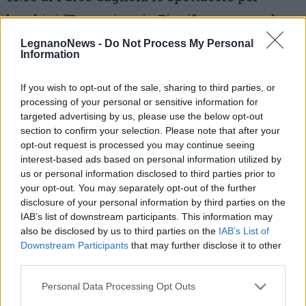
bambini “Buon viaggio Pippi” con merenda
finale, alle 17.30 nel viale dello Sport (fronte
LegnanoNews -
Do Not Process My Personal
Information
Luna Park) uno spettacolo equestre, alle 21.00
processione della Madonna della Cintura per
If you wish to opt-out of the sale, sharing to third parties, or
processing of your personal or sensitive information for
le vie del paese; (lunedì 04 settembre) dalle
targeted advertising by us, please use the below opt-out
ore 19.30 risottata per le vie del paese (via
section to confirm your selection. Please note that after your
opt-out request is processed you may continue seeing
Pavese) e musica dal vivo con “Davide Mugo
interest-based ads based on personal information utilized by
us or personal information disclosed to third parties prior to
e Gabriele Gabry Quaggia”.
your opt-out. You may separately opt-out of the further
disclosure of your personal information by third parties on the
A
Robecco sul Naviglio
, da venerdì 01 a
IAB’s list of downstream participants. This information may
lunedì 04 settembre 2023, si terrà la “Festa
also be disclosed by us to third parties on the
IAB’s List of
Downstream Participants
that may further disclose it to other
Patronale”. Ecco i principali appuntamenti in
third parties.
programma: (venerdì 01 settembre) alle ore
Personal Data Processing Opt Outs
20.45, presso la Tensostruttura Cav. Angelo