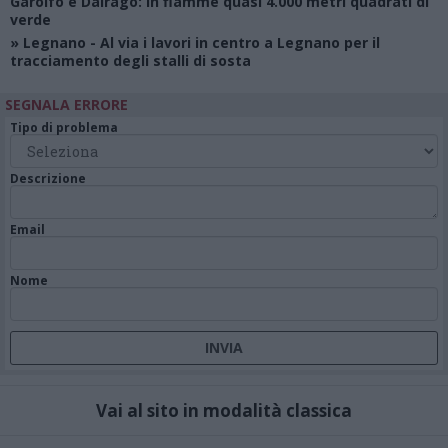
Garolfo e Dairago: in fiamme quasi 4.000 metri quadrati di
verde
»
Legnano
- Al via i lavori in centro a Legnano per il
tracciamento degli stalli di sosta
SEGNALA ERRORE
Tipo di problema
Descrizione
Email
Nome
Vai al sito in modalità classica