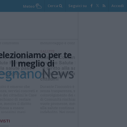
Cerca
Seguici su
Accedi
Meteo
elezioniamo per te
Il meglio di
Iscriviti alla
newsletter
 VISTI