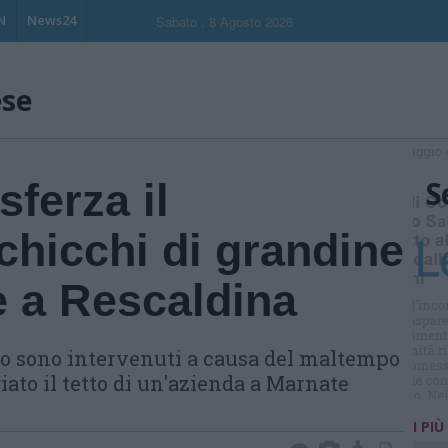
N
News24
Sabato , 8 Agosto 2026
ese
S
sferza il
chicchi di grandine
e a Rescaldina
co sono intervenuti a causa del maltempo
ato il tetto di un'azienda a Marnate
I PIÙ