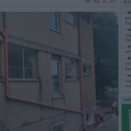
Arti
»
N
pro
Pog
»
S
Leg
fil
»
S
con
»
B
con
fia
»
L
Leg
so
Gal