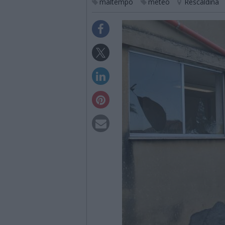
maltempo
meteo
Rescaldina