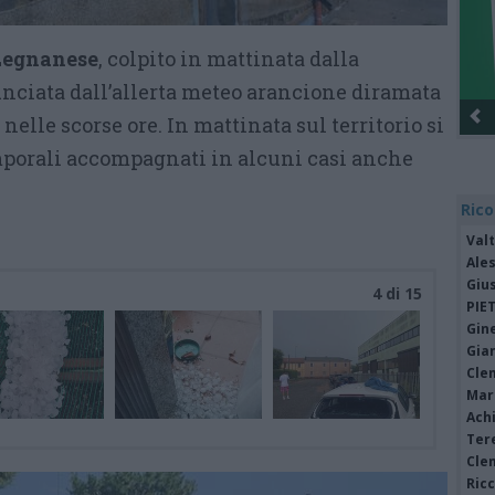
 Legnanese
, colpito in mattinata dalla
ciata dall’allerta meteo arancione diramata
nelle scorse ore. In mattinata sul territorio si
emporali accompagnati in alcuni casi anche
Rico
Valt
Ale
Giu
4 di 15
PIE
Gine
Gia
Cle
Mar
Achi
Tere
Cle
Ric