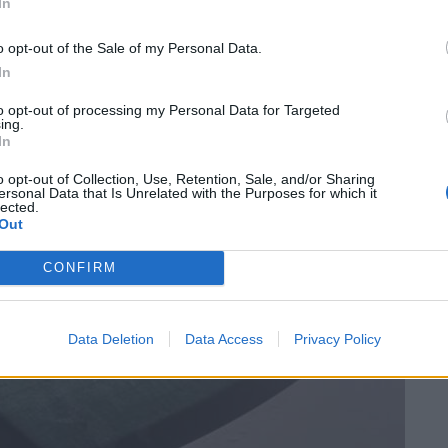
In
anche il lunotto posteriore di due auto
o opt-out of the Sale of my Personal Data.
nanze della fabbrica (
foto in galleria
).
In
to opt-out of processing my Personal Data for Targeted
ing.
In
o opt-out of Collection, Use, Retention, Sale, and/or Sharing
ersonal Data that Is Unrelated with the Purposes for which it
lected.
Out
CONFIRM
Data Deletion
Data Access
Privacy Policy