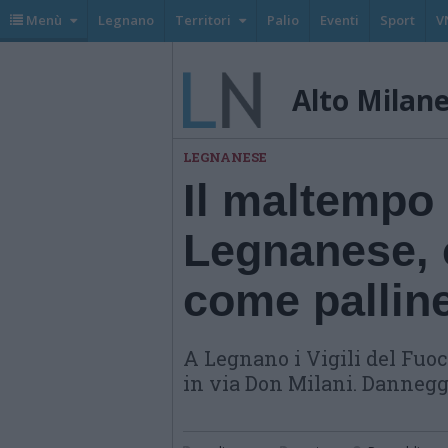
Menù
Legnano
Territori
Palio
Eventi
Sport
V
Alto Milan
LEGNANESE
Il maltempo 
Legnanese, 
come pallin
A Legnano i Vigili del Fuo
in via Don Milani. Danneggi