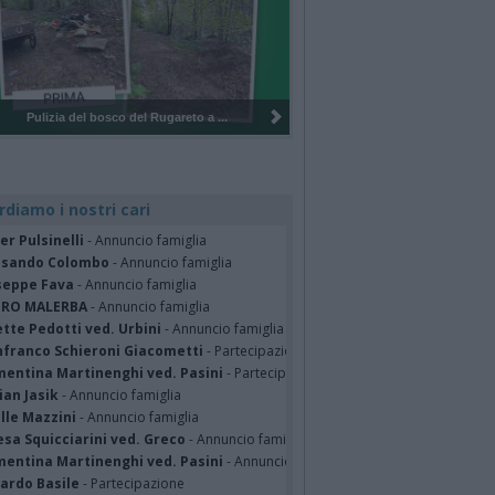
Pulizia del bosco del Rugareto a ...
rdiamo i nostri cari
er Pulsinelli
- Annuncio famiglia
ssando Colombo
- Annuncio famiglia
seppe Fava
- Annuncio famiglia
TRO MALERBA
- Annuncio famiglia
tte Pedotti ved. Urbini
- Annuncio famiglia
nfranco Schieroni Giacometti
- Partecipazione
mentina Martinenghi ved. Pasini
- Partecipazione
ian Jasik
- Annuncio famiglia
lle Mazzini
- Annuncio famiglia
sa Squicciarini ved. Greco
- Annuncio famiglia
mentina Martinenghi ved. Pasini
- Annuncio famiglia
cardo Basile
- Partecipazione