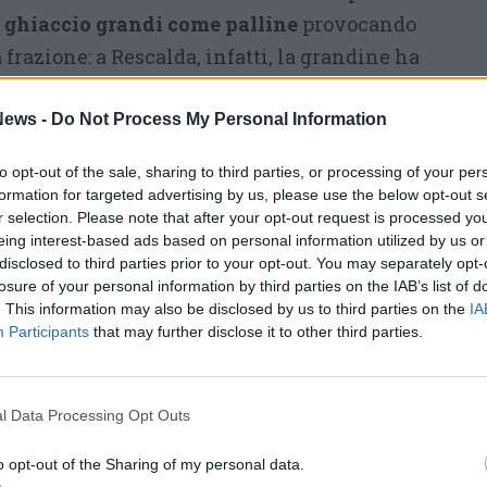
i ghiaccio grandi come palline
provocando
 frazione: a Rescalda, infatti, la grandine ha
scuole Manzoni e i lunotti posteriori di diverse
ocato la caduta di alberi. Allagamenti anche
ews -
Do Not Process My Personal Information
 dove la situazione sta però tornando alla
to opt-out of the sale, sharing to third parties, or processing of your per
 la pulizia completa bisognerà aspettare
formation for targeted advertising by us, please use the below opt-out s
r selection. Please note that after your opt-out request is processed y
eing interest-based ads based on personal information utilized by us or
disclosed to third parties prior to your opt-out. You may separately opt-
l Fuoco sono intervenuti in via Don Milani per
losure of your personal information by third parties on the IAB’s list of
 albero e la Polizia Locale e la Protezione
. This information may also be disclosed by us to third parties on the
IA
 per un albero caduto tra via Novara e via
Participants
that may further disclose it to other third parties.
ne, per la cui rimozione è stato richiesto
del Fuoco. La Protezione Civile, inoltre, sta
l Data Processing Opt Outs
ggio del territorio e dei livelli dell’Olona.
o opt-out of the Sharing of my personal data.
nate
dove è stato
danneggiato il tetto di una