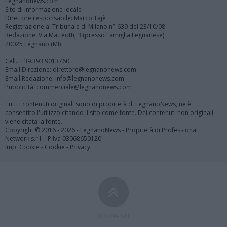
Legnanonews.com
Sito di informazione locale
Direttore responsabile: Marco Tajè
Registrazione al Tribunale di Milano n° 639 del 23/10/08
Redazione: Via Matteotti, 3 (presso Famiglia Legnanese)
20025 Legnano (MI)
Cell.: +39.393.9013760
Email Direzione: direttore@legnanonews.com
Email Redazione: info@legnanonews.com
Pubblicità: commerciale@legnanonews.com
Tutti i contenuti originali sono di proprietà di LegnanoNews, ne è
consentito l'utilizzo citando il sito come fonte. Dei contenuti non originali
viene citata la fonte.
Copyright © 2016 - 2026 - LegnanoNews - Proprietà di Professional
Network s.r.l. - P.Iva 03068650120
Imp. Cookie
-
Cookie
-
Privacy
TORNA SU