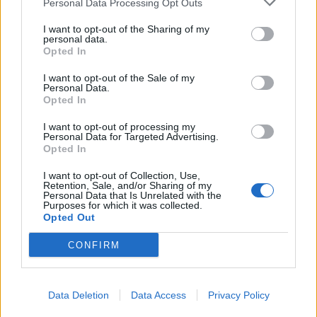
Personal Data Processing Opt Outs
articolo.
I want to opt-out of the Sharing of my
L'email è richiesta ma non verrà mostrata ai visitatori. Il contenuto di questo
personal data.
commento esprime il pensiero dell'autore e non rappresenta la linea editoriale
di VareseNews.it, che rimane autonoma e indipendente. I messaggi inclusi nei
Opted In
commenti non sono testi giornalistici, ma post inviati dai singoli lettori che
possono essere automaticamente pubblicati senza filtro preventivo. I commenti
che includano uno o più link a siti esterni verranno rimossi in automatico dal
I want to opt-out of the Sale of my
sistema.
Personal Data.
Opted In
I want to opt-out of processing my
Personal Data for Targeted Advertising.
Opted In
I want to opt-out of Collection, Use,
Retention, Sale, and/or Sharing of my
Personal Data that Is Unrelated with the
Purposes for which it was collected.
Opted Out
CONFIRM
Data Deletion
Data Access
Privacy Policy