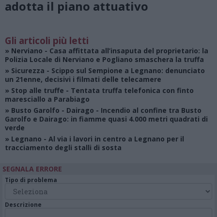
adotta il piano attuativo
Gli articoli più letti
»
Nerviano
- Casa affittata all’insaputa del proprietario: la
Polizia Locale di Nerviano e Pogliano smaschera la truffa
»
Sicurezza
- Scippo sul Sempione a Legnano: denunciato
un 21enne, decisivi i filmati delle telecamere
»
Stop alle truffe
- Tentata truffa telefonica con finto
maresciallo a Parabiago
»
Busto Garolfo - Dairago
- Incendio al confine tra Busto
Garolfo e Dairago: in fiamme quasi 4.000 metri quadrati di
verde
»
Legnano
- Al via i lavori in centro a Legnano per il
tracciamento degli stalli di sosta
SEGNALA ERRORE
Tipo di problema
Descrizione