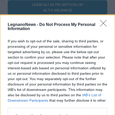
LEGGI GLI ALTRI ARTICOLI DI
ALTO MILANESE
LegnanoNews -
Do Not Process My Personal
Information
Selezioniamo per te
If you wish to opt-out of the sale, sharing to third parties, or
processing of your personal or sensitive information for
Il meglio di
targeted advertising by us, please use the below opt-out
section to confirm your selection. Please note that after your
opt-out request is processed you may continue seeing
interest-based ads based on personal information utilized by
Iscriviti alla
us or personal information disclosed to third parties prior to
your opt-out. You may separately opt-out of the further
newsletter
disclosure of your personal information by third parties on the
IAB’s list of downstream participants. This information may
also be disclosed by us to third parties on the
IAB’s List of
Downstream Participants
that may further disclose it to other
Commenti
third parties.
Accedi
o
registrati
per commentare questo