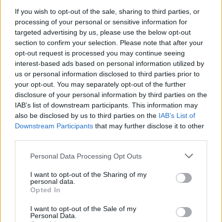
If you wish to opt-out of the sale, sharing to third parties, or
processing of your personal or sensitive information for
PIÙ INFORMAZIONI SU
targeted advertising by us, please use the below opt-out
asd tennistavolo parabiago
ping pong
tennistavolo
section to confirm your selection. Please note that after your
parabiago
opt-out request is processed you may continue seeing
interest-based ads based on personal information utilized by
us or personal information disclosed to third parties prior to
LEGGI GLI ALTRI ARTICOLI DI
your opt-out. You may separately opt-out of the further
ALTO MILANESE
disclosure of your personal information by third parties on the
IAB’s list of downstream participants. This information may
also be disclosed by us to third parties on the
IAB’s List of
Downstream Participants
that may further disclose it to other
third parties.
Selezioniamo per te
Personal Data Processing Opt Outs
Il meglio di
I want to opt-out of the Sharing of my
personal data.
Opted In
I want to opt-out of the Sale of my
Personal Data.