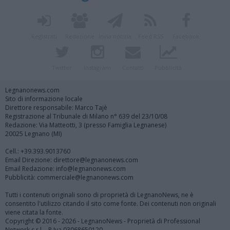
Registrati
Redazione
Invia notizia
Feed RSS
Facebook
Twitter
Instagram
Contatti
Pubblicità
Legnanonews.com
Sito di informazione locale
Direttore responsabile: Marco Tajè
Registrazione al Tribunale di Milano n° 639 del 23/10/08
Redazione: Via Matteotti, 3 (presso Famiglia Legnanese)
20025 Legnano (MI)
Cell.: +39.393.9013760
Email Direzione: direttore@legnanonews.com
Email Redazione: info@legnanonews.com
Pubblicità: commerciale@legnanonews.com
Tutti i contenuti originali sono di proprietà di LegnanoNews, ne è
consentito l'utilizzo citando il sito come fonte. Dei contenuti non originali
viene citata la fonte.
Copyright © 2016 - 2026 - LegnanoNews - Proprietà di Professional
Network s.r.l. - P.Iva 03068650120