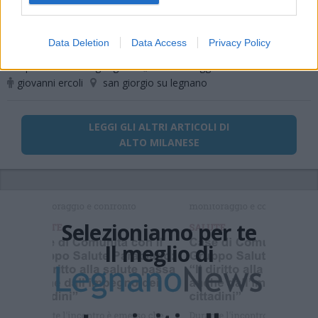
linea per informarvi in modo puntuale.
Data Deletion
Data Access
Privacy Policy
PIÙ INFORMAZIONI SU
sport
us sangiorgese
claudio ruggeri
giovanni ercoli
san giorgio su legnano
LEGGI GLI ALTRI ARTICOLI DI
ALTO MILANESE
Selezioniamo per te
Il meglio di