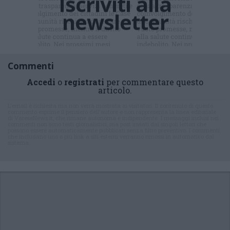
Iscriviti alla
newsletter
Commenti
Accedi
o
registrati
per commentare questo
articolo.
L'email è richiesta ma non verrà mostrata ai visitatori. Il contenuto di questo
commento esprime il pensiero dell'autore e non rappresenta la linea editoriale
di VareseNews.it, che rimane autonoma e indipendente. I messaggi inclusi nei
commenti non sono testi giornalistici, ma post inviati dai singoli lettori che
possono essere automaticamente pubblicati senza filtro preventivo. I commenti
che includano uno o più link a siti esterni verranno rimossi in automatico dal
sistema.