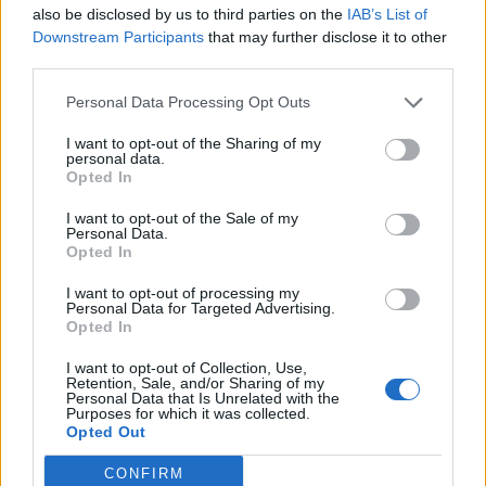
società che a 100 anni è ancora viva e ha una
also be disclosed by us to third parties on the
IAB’s List of
prospettiva per il futuro
pur con tutte le
Downstream Participants
that may further disclose it to other
third parties.
difficoltà del caso».
Personal Data Processing Opt Outs
I want to opt-out of the Sharing of my
personal data.
Opted In
I want to opt-out of the Sale of my
Personal Data.
Opted In
Tutti gli eventi
di
agosto
I want to opt-out of processing my
Via Confalonieri, 5
Personal Data for Targeted Advertising.
Castronno
Opted In
I want to opt-out of Collection, Use,
Retention, Sale, and/or Sharing of my
Leda Mocchetti
Personal Data that Is Unrelated with the
leda.mocchetti@legnanonews.com
Purposes for which it was collected.
Opted Out
Noi di LegnanoNews abbiamo a cuore l'informazione del
nostro territorio e cerchiamo di essere sempre in prima
CONFIRM