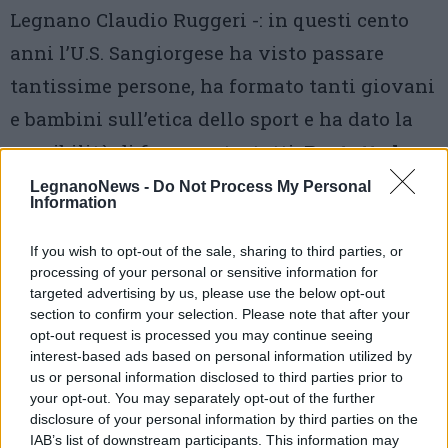
Legnano Claudio Ruggeri -: in questi cento
anni l’U.S. Sangiorgese ha visto passare
tantissime persone, ha formato tanti giovani
e bambini sull’etica dello sport e ha dato la
possibilità di fare sport a tutti.
Per tutte le
età la sportiva è stata sinonimo di
LegnanoNews -
Do Not Process My Personal
Information
aggregazione, impegno e volontariato
in
questo piccolo paese che è riuscito a darle
If you wish to opt-out of the sale, sharing to third parties, or
processing of your personal or sensitive information for
tante risorse con una forte spinta di
targeted advertising by us, please use the below opt-out
volontariato, specialmente per quanto
section to confirm your selection. Please note that after your
opt-out request is processed you may continue seeing
riguarda il Campaccio ma anche per l’attività
interest-based ads based on personal information utilized by
us or personal information disclosed to third parties prior to
di tutti i giorni. Sono orgoglioso di essere il
your opt-out. You may separately opt-out of the further
sindaco di questo paese e di avere
una
disclosure of your personal information by third parties on the
IAB’s list of downstream participants. This information may