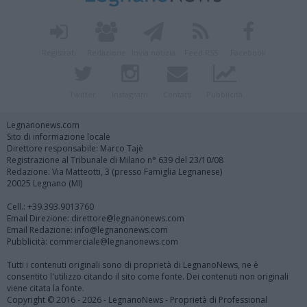
Registrati
Redazione
Invia notizia
Feed RSS
Facebook
Twitter
Instagram
Contatti
Pubblicità
Legnanonews.com
Sito di informazione locale
Direttore responsabile: Marco Tajè
Registrazione al Tribunale di Milano n° 639 del 23/10/08
Redazione: Via Matteotti, 3 (presso Famiglia Legnanese)
20025 Legnano (MI)
Cell.: +39.393.9013760
Email Direzione: direttore@legnanonews.com
Email Redazione: info@legnanonews.com
Pubblicità: commerciale@legnanonews.com
Tutti i contenuti originali sono di proprietà di LegnanoNews, ne è
consentito l'utilizzo citando il sito come fonte. Dei contenuti non originali
viene citata la fonte.
Copyright © 2016 - 2026 - LegnanoNews - Proprietà di Professional