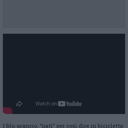
I blu-arancio, “nati” per così dire in bicicletta