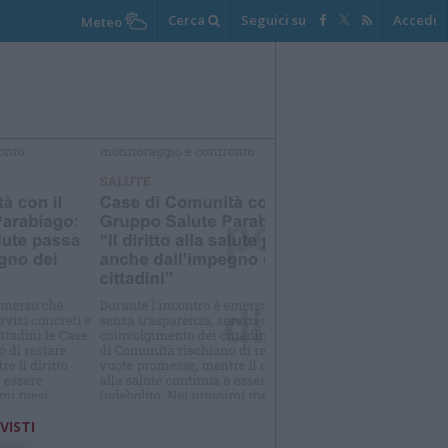
Cerca
Seguici su
Accedi
Meteo
elezioniamo per te
Il meglio di
 VISTI