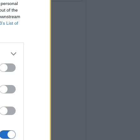
 personal
out of the
 downstream
B’s List of