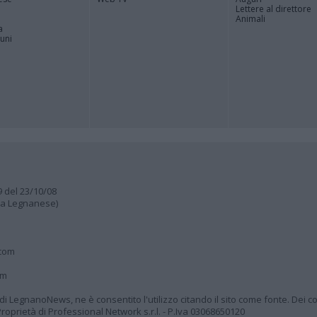
Lettere al direttore
Animali
a
muni
9 del 23/10/08
lia Legnanese)
.com
om
à di LegnanoNews, ne è consentito l'utilizzo citando il sito come fonte. Dei co
oprietà di Professional Network s.r.l. - P.Iva 03068650120