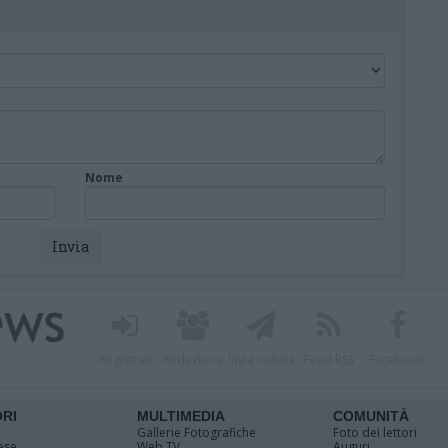
Nome
Registrati
Redazione
Invia notizia
Feed RSS
Facebook
ORI
MULTIMEDIA
COMUNITÀ
Gallerie Fotografiche
Foto dei lettori
ese
Web TV
Auguri