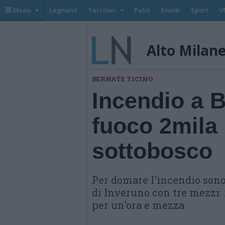
Menù
Legnano
Territori
Palio
Eventi
Sport
V
Alto Milan
BERNATE TICINO
Incendio a B
fuoco 2mila 
sottobosco
Per domare l'incendio sono 
di Inveruno con tre mezzi: 
per un'ora e mezza