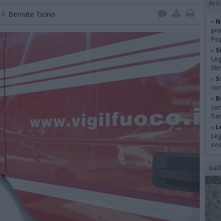
Arti
Bernate Ticino
»
N
pro
Pog
»
S
Leg
fil
»
S
con
»
B
con
fia
»
L
Leg
so
Gal