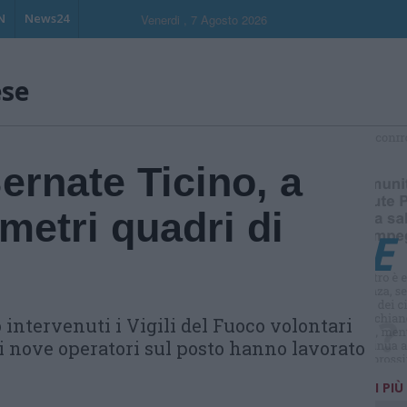
N
News24
Venerdi , 7 Agosto 2026
ese
S
ernate Ticino, a
metri quadri di
intervenuti i Vigili del Fuoco volontari
i nove operatori sul posto hanno lavorato
I PIÙ