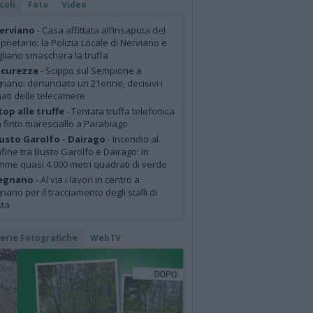
coli
Foto
Video
erviano
- Casa affittata all’insaputa del
prietario: la Polizia Locale di Nerviano e
liano smaschera la truffa
icurezza
- Scippo sul Sempione a
nano: denunciato un 21enne, decisivi i
mati delle telecamere
top alle truffe
- Tentata truffa telefonica
 finto maresciallo a Parabiago
usto Garolfo - Dairago
- Incendio al
fine tra Busto Garolfo e Dairago: in
mme quasi 4.000 metri quadrati di verde
egnano
- Al via i lavori in centro a
nano per il tracciamento degli stalli di
sta
lerie Fotografiche
WebTV