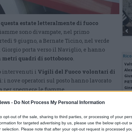
questa estate letteralmente di fuoco
e fiamme sono divampate, nel primo
tedì 9 giugno, a Bernate Ticino, nel verde
 Giorgio porta verso il Naviglio, e hanno
Rico
a metri quadri di sottobosco
.
Valt
Ale
o intervenuti i
Vigili del Fuoco volontari di
Giu
: i nove operatori sul posto hanno lavorato
PIE
Gine
za per spegnere le fiamme.
Gia
Cle
ews -
Do Not Process My Personal Information
Mar
Tutti gli eventi
Achi
di
agosto
to opt-out of the sale, sharing to third parties, or processing of your per
Tere
Via Confalonieri, 5
formation for targeted advertising by us, please use the below opt-out s
Cle
Castronno
Ric
r selection. Please note that after your opt-out request is processed y