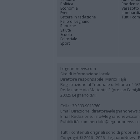
Politica
Rhodense
Economia
Varesotto
Eventi
Lombardi
Lettere in redazione
Tutti i co
Palio di Legnano
Rubriche
Salute
Scuola
Editoriale
Sport
Legnanonews.com
Sito di informazione locale
Direttore responsabile: Marco Tajè
Registrazione al Tribunale di Milano n° 63
Redazione: Via Matteotti, 3 (presso Famig
20025 Legnano (MI)
Cell.: +39.393.9013760
Email Direzione: direttore@legnanonews
Email Redazione: info@legnanonews.com
Pubblicità: commerciale@legnanonews.c
Tutti i contenuti originali sono di propriet
Copyright © 2016 - 2026 - LegnanoNews - Pr