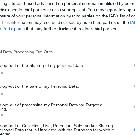
eing interest-based ads based on personal information utilized by us or
disclosed to third parties prior to your opt-out. You may separately opt-
losure of your personal information by third parties on the IAB’s list of
onews.com
. This information may also be disclosed by us to third parties on the
IA
Participants
that may further disclose it to other third parties.
 a cuore l'informazione del nostro territorio e
in prima linea per informarvi in modo puntuale.
l Data Processing Opt Outs
Pubblicato il 09 Agosto 2022
o opt-out of the Sharing of my personal data.
In
l fuoco Inveruno
o opt-out of the Sale of my Personal Data.
In
ati
per commentare questo articolo.
to opt-out of processing my Personal Data for Targeted
ing.
In
tatori. Il contenuto di questo commento esprime il pensiero dell'autore e
s.it, che rimane autonoma e indipendente. I messaggi inclusi nei commenti
ingoli lettori che possono essere automaticamente pubblicati senza filtro
o opt-out of Collection, Use, Retention, Sale, and/or Sharing
nk a siti esterni verranno rimossi in automatico dal sistema.
ersonal Data that Is Unrelated with the Purposes for which it
lected.