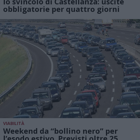
lo svincolo di Castellanza: uscite
obbligatorie per quattro giorni
VIABILITÀ
Weekend da “bollino nero” per
l’esodo estivo. Previsti oltre 25