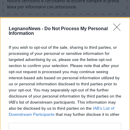
nostro territorio e cerchiamo di essere sempre in prima
linea per informarvi con attenzione.
LEGGI ANCHE
LegnanoNews -
Do Not Process My Personal
FIUME OLONA
Vasca di laminazione sull’Olona, il
Information
cantiere entra nel vivo a Parabiago tra le polemiche
FIUME OLONA
Vasca di laminazione del fiume Olona:
If you wish to opt-out of the sale, sharing to third parties, or
ecco il progetto in partenza spiegato dal direttore dei
lavori
processing of your personal or sensitive information for
targeted advertising by us, please use the below opt-out
FIUME OLONA
Fiume Olona: pronti a partire i lavori nel
section to confirm your selection. Please note that after your
cantiere per la vasca di laminazione
opt-out request is processed you may continue seeing
SAN VITTORE OLONA
Vasca di laminazione tra San
interest-based ads based on personal information utilized by
Vittore Olona e Parabiago: il cantiere partirà a
novembre
us or personal information disclosed to third parties prior to
your opt-out. You may separately opt-out of the further
PIÙ INFORMAZIONI SU
disclosure of your personal information by third parties on the
IAB’s list of downstream participants. This information may
aipo
fiume olona
legnano
parabiago
also be disclosed by us to third parties on the
IAB’s List of
san vittore olona
Downstream Participants
that may further disclose it to other
third parties.
LEGGI GLI ALTRI ARTICOLI DI