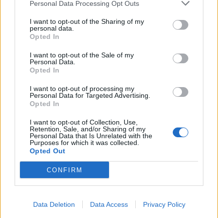
Personal Data Processing Opt Outs
ALTO MILANESE
I want to opt-out of the Sharing of my
personal data.
Opted In
I want to opt-out of the Sale of my
Personal Data.
Selezioniamo per te
Opted In
Il meglio di
I want to opt-out of processing my
Personal Data for Targeted Advertising.
Opted In
Iscriviti alla
I want to opt-out of Collection, Use,
Retention, Sale, and/or Sharing of my
newsletter
Personal Data that Is Unrelated with the
Purposes for which it was collected.
Opted Out
CONFIRM
Commenti
Data Deletion
Data Access
Privacy Policy
Accedi
o
registrati
per commentare questo
articolo.