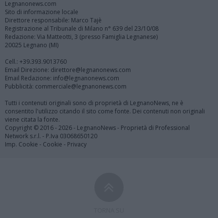
Legnanonews.com
Sito di informazione locale
Direttore responsabile: Marco Tajè
Registrazione al Tribunale di Milano n° 639 del 23/10/08
Redazione: Via Matteotti, 3 (presso Famiglia Legnanese)
20025 Legnano (MI)
Cell.: +39.393.9013760
Email Direzione: direttore@legnanonews.com
Email Redazione: info@legnanonews.com
Pubblicità: commerciale@legnanonews.com
Tutti i contenuti originali sono di proprietà di LegnanoNews, ne è
consentito l'utilizzo citando il sito come fonte. Dei contenuti non originali
viene citata la fonte.
Copyright © 2016 - 2026 - LegnanoNews - Proprietà di Professional
Network s.r.l. - P.Iva 03068650120
Imp. Cookie
-
Cookie
-
Privacy
TORNA SU