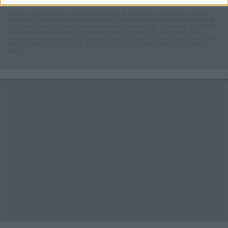
L'email è richiesta ma non verrà mostrata ai visitatori. Il contenuto di questo
commento esprime il pensiero dell'autore e non rappresenta la linea editoriale
di VareseNews.it, che rimane autonoma e indipendente. I messaggi inclusi nei
commenti non sono testi giornalistici, ma post inviati dai singoli lettori che
possono essere automaticamente pubblicati senza filtro preventivo. I commenti
che includano uno o più link a siti esterni verranno rimossi in automatico dal
sistema.