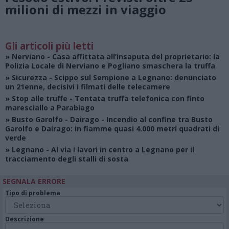
milioni di mezzi in viaggio
Gli articoli più letti
»
Nerviano
- Casa affittata all’insaputa del proprietario: la
Polizia Locale di Nerviano e Pogliano smaschera la truffa
»
Sicurezza
- Scippo sul Sempione a Legnano: denunciato
un 21enne, decisivi i filmati delle telecamere
»
Stop alle truffe
- Tentata truffa telefonica con finto
maresciallo a Parabiago
»
Busto Garolfo - Dairago
- Incendio al confine tra Busto
Garolfo e Dairago: in fiamme quasi 4.000 metri quadrati di
verde
»
Legnano
- Al via i lavori in centro a Legnano per il
tracciamento degli stalli di sosta
SEGNALA ERRORE
Tipo di problema
Descrizione