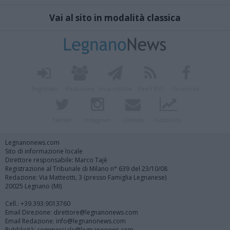
Vai al sito in modalità classica
Registrati
Redazione
Invia notizia
Feed RSS
Facebook
Twitter
Instagram
Contatti
Pubblicità
Legnanonews.com
Sito di informazione locale
Direttore responsabile: Marco Tajè
Registrazione al Tribunale di Milano n° 639 del 23/10/08
Redazione: Via Matteotti, 3 (presso Famiglia Legnanese)
20025 Legnano (MI)
Cell.: +39.393.9013760
Email Direzione: direttore@legnanonews.com
Email Redazione: info@legnanonews.com
Pubblicità: commerciale@legnanonews.com