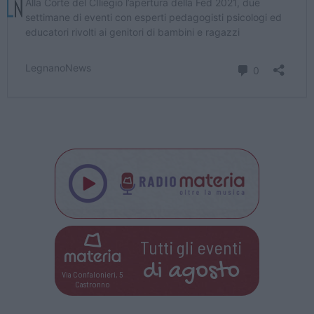
Tutti gli eventi
di
agosto
Via Confalonieri, 5
Castronno