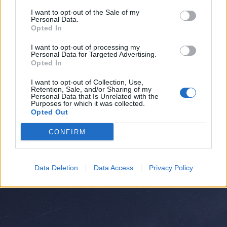
I want to opt-out of the Sale of my
Personal Data.
Opted In
I want to opt-out of processing my
Personal Data for Targeted Advertising.
Opted In
I want to opt-out of Collection, Use,
Retention, Sale, and/or Sharing of my
Personal Data that Is Unrelated with the
Purposes for which it was collected.
ALTO MILANESE
Opted Out
Primo bilancio di sostenibilità per
il gruppo AMGA: “Opportunità di
CONFIRM
crescita e trasparenza”
Data Deletion
Data Access
Privacy Policy