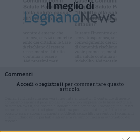
Il meglio di
Iscriviti alla
newsletter
Commenti
Accedi
o
registrati
per commentare questo
articolo.
L'email è richiesta ma non verrà mostrata ai visitatori. Il contenuto di questo
commento esprime il pensiero dell'autore e non rappresenta la linea editoriale
di VareseNews.it, che rimane autonoma e indipendente. I messaggi inclusi nei
commenti non sono testi giornalistici, ma post inviati dai singoli lettori che
possono essere automaticamente pubblicati senza filtro preventivo. I commenti
che includano uno o più link a siti esterni verranno rimossi in automatico dal
sistema.