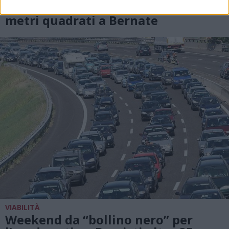
Busto Garolfo bruciano oltre 2mila
metri quadrati a Bernate
VIABILITÀ
Weekend da “bollino nero” per