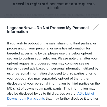
Accedi
o
registrati
per commentare questo
articolo.
L'email è richiesta ma non verrà mostrata ai visitatori. Il contenuto di questo
commento esprime il pensiero dell'autore e non rappresenta la linea editoriale
di VareseNews.it, che rimane autonoma e indipendente. I messaggi inclusi nei
commenti non sono testi giornalistici, ma post inviati dai singoli lettori che
possono essere automaticamente pubblicati senza filtro preventivo. I commenti
LegnanoNews -
Do Not Process My Personal
che includano uno o più link a siti esterni verranno rimossi in automatico dal
Information
sistema.
If you wish to opt-out of the sale, sharing to third parties, or
processing of your personal or sensitive information for
targeted advertising by us, please use the below opt-out
section to confirm your selection. Please note that after your
opt-out request is processed you may continue seeing
interest-based ads based on personal information utilized by
us or personal information disclosed to third parties prior to
your opt-out. You may separately opt-out of the further
disclosure of your personal information by third parties on the
IAB’s list of downstream participants. This information may
also be disclosed by us to third parties on the
IAB’s List of
Downstream Participants
that may further disclose it to other
third parties.