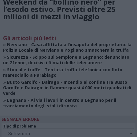
Weekend da “bollino nero” per
l’esodo estivo. Previsti oltre 25
milioni di mezzi in viaggio
Gli articoli più letti
»
Nerviano
- Casa affittata all’insaputa del proprietario: la
Polizia Locale di Nerviano e Pogliano smaschera la truffa
»
Sicurezza
- Scippo sul Sempione a Legnano: denunciato
un 21enne, decisivi i filmati delle telecamere
»
Stop alle truffe
- Tentata truffa telefonica con finto
maresciallo a Parabiago
»
Busto Garolfo - Dairago
- Incendio al confine tra Busto
Garolfo e Dairago: in fiamme quasi 4.000 metri quadrati di
verde
»
Legnano
- Al via i lavori in centro a Legnano per il
tracciamento degli stalli di sosta
SEGNALA ERRORE
Tipo di problema