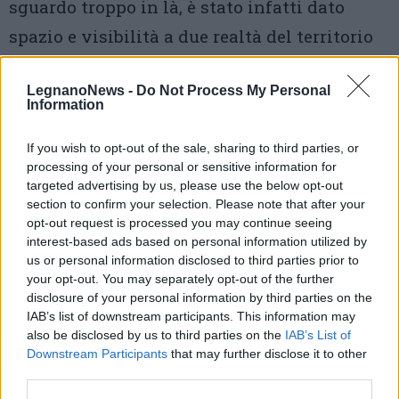
sguardo troppo in là, è stato infatti dato
spazio e visibilità a due realtà del territorio
che sanno fare la differenza. La società
LegnanoNews -
Do Not Process My Personal
tradatese
Donna Oggi
e
Casa Pierangela.
Information
If you wish to opt-out of the sale, sharing to third parties, or
processing of your personal or sensitive information for
targeted advertising by us, please use the below opt-out
section to confirm your selection. Please note that after your
opt-out request is processed you may continue seeing
interest-based ads based on personal information utilized by
us or personal information disclosed to third parties prior to
your opt-out. You may separately opt-out of the further
disclosure of your personal information by third parties on the
IAB’s list of downstream participants. This information may
also be disclosed by us to third parties on the
IAB’s List of
Downstream Participants
that may further disclose it to other
third parties.