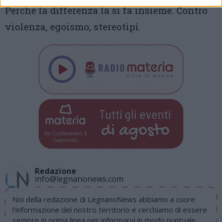
Perché la differenza la si fa insieme. Contro
violenza, egoismo, stereotipi.
Tutti gli eventi
di
agosto
Via Confalonieri, 5
Castronno
Redazione
info@legnanonews.com
Noi della redazione di LegnanoNews abbiamo a cuore
l'informazione del nostro territorio e cerchiamo di essere
sempre in prima linea per informarvi in modo puntuale.