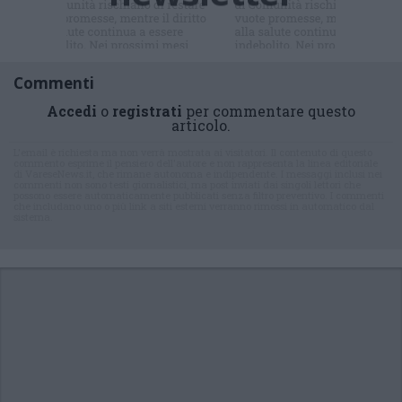
newsletter
Commenti
Accedi
o
registrati
per commentare questo
articolo.
L'email è richiesta ma non verrà mostrata ai visitatori. Il contenuto di questo
commento esprime il pensiero dell'autore e non rappresenta la linea editoriale
di VareseNews.it, che rimane autonoma e indipendente. I messaggi inclusi nei
commenti non sono testi giornalistici, ma post inviati dai singoli lettori che
possono essere automaticamente pubblicati senza filtro preventivo. I commenti
che includano uno o più link a siti esterni verranno rimossi in automatico dal
sistema.