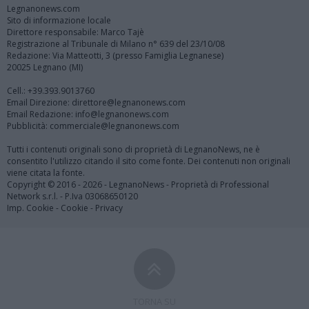
Legnanonews.com
Sito di informazione locale
Direttore responsabile: Marco Tajè
Registrazione al Tribunale di Milano n° 639 del 23/10/08
Redazione: Via Matteotti, 3 (presso Famiglia Legnanese)
20025 Legnano (MI)
Cell.: +39.393.9013760
Email Direzione: direttore@legnanonews.com
Email Redazione: info@legnanonews.com
Pubblicità: commerciale@legnanonews.com
Tutti i contenuti originali sono di proprietà di LegnanoNews, ne è
consentito l'utilizzo citando il sito come fonte. Dei contenuti non originali
viene citata la fonte.
Copyright © 2016 - 2026 - LegnanoNews - Proprietà di Professional
Network s.r.l. - P.Iva 03068650120
Imp. Cookie
-
Cookie
-
Privacy
TORNA SU