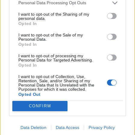
Il valore del gruppo di Tradate emerge dallo
Personal Data Processing Opt Outs
statuto: “Svolgendo differenti attività o
I want to opt-out of the Sharing of my
personal data.
semplicemente stando insieme, si mira a
Opted In
ristabilire la sorellanza nella donna
I want to opt-out of the Sale of my
Personal Data.
moderna, con lo scopo di recuperare le
Opted In
relazioni”.
I want to opt-out of processing my
Personal Data for Targeted Advertising.
Opted In
Casa Pierangela
, situata al Castello di
Monteruzzo a Castiglione, accoglie donne
I want to opt-out of Collection, Use,
Retention, Sale, and/or Sharing of my
Personal Data that Is Unrelated with the
con bambini in situazioni di fragilità e
Purposes for which it was collected.
Opted Out
permette loro di ricostruirsi una vita.
Gli assessori ne hanno descritto il valore e la
CONFIRM
coralità di associazioni che collaborano per
fiancheggiarne il lavoro.
Data Deletion
Data Access
Privacy Policy