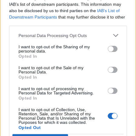
info@legnanonews.com
IAB’s list of downstream participants. This information may
also be disclosed by us to third parties on the
IAB’s List of
Noi della redazione di LegnanoNews abbiamo a cuore
Downstream Participants
that may further disclose it to other
l'informazione del nostro territorio e cerchiamo di essere
third parties.
sempre in prima linea per informarvi in modo puntuale.
Personal Data Processing Opt Outs
PIÙ INFORMAZIONI SU
I want to opt-out of the Sharing of my
personal data.
Opted In
LEGGI GLI ALTRI ARTICOLI DI
I want to opt-out of the Sale of my
ALTRE NEWS
Personal Data.
Opted In
I want to opt-out of processing my
Personal Data for Targeted Advertising.
Opted In
Selezioniamo per te
I want to opt-out of Collection, Use,
Retention, Sale, and/or Sharing of my
Il meglio di
Personal Data that Is Unrelated with the
Purposes for which it was collected.
Opted Out