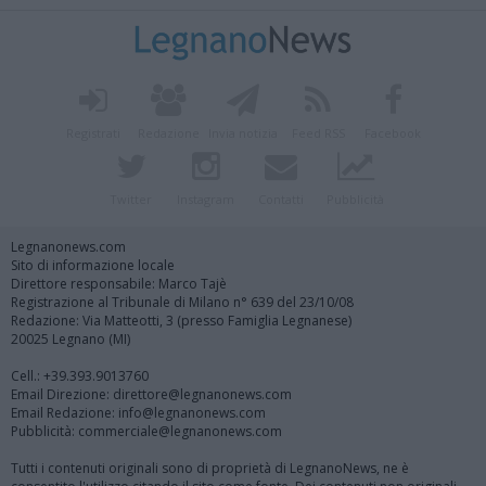
Registrati
Redazione
Invia notizia
Feed RSS
Facebook
Twitter
Instagram
Contatti
Pubblicità
Legnanonews.com
Sito di informazione locale
Direttore responsabile: Marco Tajè
Registrazione al Tribunale di Milano n° 639 del 23/10/08
Redazione: Via Matteotti, 3 (presso Famiglia Legnanese)
20025 Legnano (MI)
Cell.: +39.393.9013760
Email Direzione: direttore@legnanonews.com
Email Redazione: info@legnanonews.com
Pubblicità: commerciale@legnanonews.com
Tutti i contenuti originali sono di proprietà di LegnanoNews, ne è