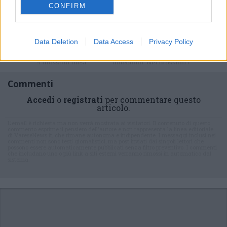
CONFIRM
Data Deletion
Data Access
Privacy Policy
Commenti
Accedi
o
registrati
per commentare questo
articolo.
L'email è richiesta ma non verrà mostrata ai visitatori. Il contenuto di questo
commento esprime il pensiero dell'autore e non rappresenta la linea editoriale
di VareseNews.it, che rimane autonoma e indipendente. I messaggi inclusi nei
commenti non sono testi giornalistici, ma post inviati dai singoli lettori che
possono essere automaticamente pubblicati senza filtro preventivo. I commenti
che includano uno o più link a siti esterni verranno rimossi in automatico dal
sistema.