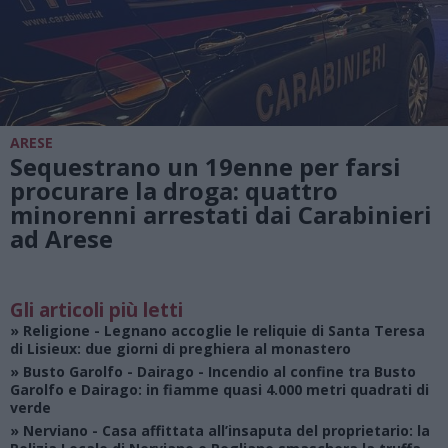
ARESE
Sequestrano un 19enne per farsi
procurare la droga: quattro
minorenni arrestati dai Carabinieri
ad Arese
Gli articoli più letti
»
Religione
- Legnano accoglie le reliquie di Santa Teresa
di Lisieux: due giorni di preghiera al monastero
»
Busto Garolfo - Dairago
- Incendio al confine tra Busto
Garolfo e Dairago: in fiamme quasi 4.000 metri quadrati di
verde
»
Nerviano
- Casa affittata all’insaputa del proprietario: la