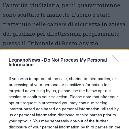
l’autorità giudiziaria, per il quarantottenne
sono scattate le manette. L’uomo è stato
trattenuto nelle camere di sicurezza in attesa
del giudizio per direttissima, programmato
presso il Tribunale di Busto Arsizio.
LegnanoNews -
Do Not Process My Personal
Information
If you wish to opt-out of the sale, sharing to third parties, or
processing of your personal or sensitive information for
targeted advertising by us, please use the below opt-out
Tutti gli eventi
section to confirm your selection. Please note that after your
di
agosto
opt-out request is processed you may continue seeing
Via Confalonieri, 5
interest-based ads based on personal information utilized by
Castronno
us or personal information disclosed to third parties prior to
your opt-out. You may separately opt-out of the further
Redazione
disclosure of your personal information by third parties on the