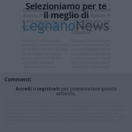
Selezioniamo per te
Il meglio di
Iscriviti alla
newsletter
Commenti
Accedi
o
registrati
per commentare questo
articolo.
L'email è richiesta ma non verrà mostrata ai visitatori. Il contenuto di questo
commento esprime il pensiero dell'autore e non rappresenta la linea editoriale
di VareseNews.it, che rimane autonoma e indipendente. I messaggi inclusi nei
commenti non sono testi giornalistici, ma post inviati dai singoli lettori che
possono essere automaticamente pubblicati senza filtro preventivo. I commenti
che includano uno o più link a siti esterni verranno rimossi in automatico dal
sistema.