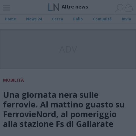
Altre news
Home
News 24
Cerca
Palio
Comunità
Invia
ADV
MOBILITÀ
Una giornata nera sulle
ferrovie. Al mattino guasto su
FerrovieNord, al pomeriggio
alla stazione Fs di Gallarate