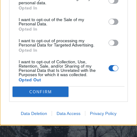
personal data.
Opted In
I want to opt-out of the Sale of my
Personal Data.
Opted In
I want to opt-out of processing my
Personal Data for Targeted Advertising.
Opted In
I want to opt-out of Collection, Use,
Retention, Sale, and/or Sharing of my
Personal Data that Is Unrelated with the
Purposes for which it was collected.
MILANO
Opted Out
E’ morto don Antonio Mazzi, il
sacerdote amico dei giovani che
CONFIRM
fondò Exodus
Data Deletion
Data Access
Privacy Policy