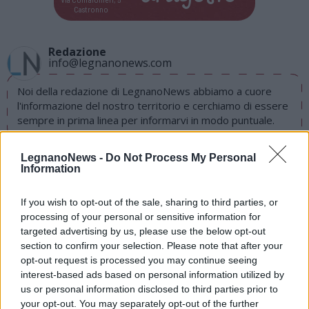
Castronno
Redazione
info@legnanonews.com
Noi della redazione di LegnanoNews abbiamo a cuore
l'informazione del nostro territorio e cerchiamo di essere
sempre in prima linea per informarvi in modo puntuale.
PIÙ INFORMAZIONI SU
LegnanoNews -
Do Not Process My Personal
Information
If you wish to opt-out of the sale, sharing to third parties, or
LEGGI GLI ALTRI ARTICOLI DI
processing of your personal or sensitive information for
ALTRE NEWS
targeted advertising by us, please use the below opt-out
section to confirm your selection. Please note that after your
opt-out request is processed you may continue seeing
interest-based ads based on personal information utilized by
us or personal information disclosed to third parties prior to
Selezioniamo per te
your opt-out. You may separately opt-out of the further