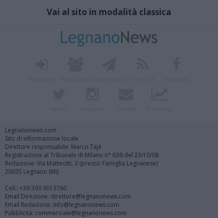
Vai al sito in modalità classica
Registrati
Redazione
Invia notizia
Feed RSS
Facebook
Twitter
Instagram
Contatti
Pubblicità
Legnanonews.com
Sito di informazione locale
Direttore responsabile: Marco Tajè
Registrazione al Tribunale di Milano n° 639 del 23/10/08
Redazione: Via Matteotti, 3 (presso Famiglia Legnanese)
20025 Legnano (MI)
Cell.: +39.393.9013760
Email Direzione: direttore@legnanonews.com
Email Redazione: info@legnanonews.com
Pubblicità: commerciale@legnanonews.com