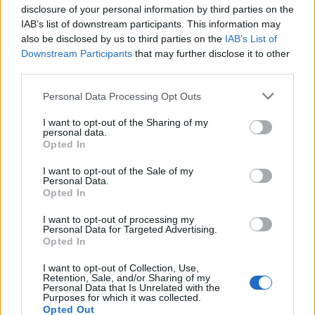
disclosure of your personal information by third parties on the
Il meglio di
IAB’s list of downstream participants. This information may
also be disclosed by us to third parties on the
IAB’s List of
Downstream Participants
that may further disclose it to other
third parties.
Iscriviti alla
Personal Data Processing Opt Outs
newsletter
I want to opt-out of the Sharing of my
personal data.
Opted In
I want to opt-out of the Sale of my
Commenti
Personal Data.
Opted In
Accedi
o
registrati
per commentare questo
articolo.
I want to opt-out of processing my
L'email è richiesta ma non verrà mostrata ai visitatori. Il contenuto di questo
Personal Data for Targeted Advertising.
commento esprime il pensiero dell'autore e non rappresenta la linea editoriale
Opted In
di VareseNews.it, che rimane autonoma e indipendente. I messaggi inclusi nei
commenti non sono testi giornalistici, ma post inviati dai singoli lettori che
possono essere automaticamente pubblicati senza filtro preventivo. I commenti
I want to opt-out of Collection, Use,
che includano uno o più link a siti esterni verranno rimossi in automatico dal
Retention, Sale, and/or Sharing of my
sistema.
Personal Data that Is Unrelated with the
Purposes for which it was collected.
Opted Out