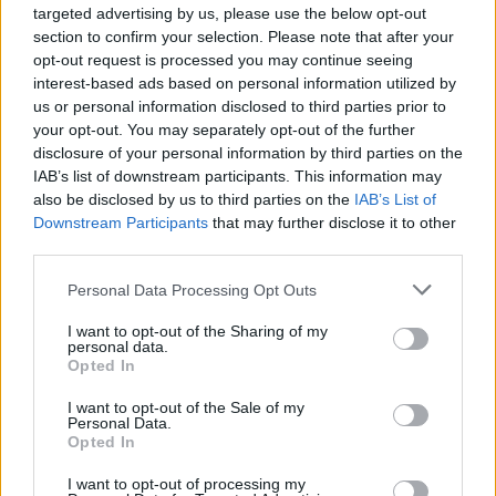
Commenti
targeted advertising by us, please use the below opt-out
section to confirm your selection. Please note that after your
Accedi
o
registrati
per commentare questo
articolo.
opt-out request is processed you may continue seeing
interest-based ads based on personal information utilized by
L'email è richiesta ma non verrà mostrata ai visitatori. Il contenuto di questo
us or personal information disclosed to third parties prior to
commento esprime il pensiero dell'autore e non rappresenta la linea editoriale
di VareseNews.it, che rimane autonoma e indipendente. I messaggi inclusi nei
your opt-out. You may separately opt-out of the further
commenti non sono testi giornalistici, ma post inviati dai singoli lettori che
possono essere automaticamente pubblicati senza filtro preventivo. I commenti
disclosure of your personal information by third parties on the
che includano uno o più link a siti esterni verranno rimossi in automatico dal
sistema.
IAB’s list of downstream participants. This information may
also be disclosed by us to third parties on the
IAB’s List of
Downstream Participants
that may further disclose it to other
third parties.
Personal Data Processing Opt Outs
I want to opt-out of the Sharing of my
personal data.
Opted In
I want to opt-out of the Sale of my
Personal Data.
Opted In
I want to opt-out of processing my