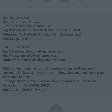
Twitter
Instagram
Contatti
Pubblicità
Legnanonews.com
Sito di informazione locale
Direttore responsabile: Marco Tajè
Registrazione al Tribunale di Milano n° 639 del 23/10/08
Redazione: Via Matteotti, 3 (presso Famiglia Legnanese)
20025 Legnano (MI)
Cell.: +39.393.9013760
Email Direzione: direttore@legnanonews.com
Email Redazione: info@legnanonews.com
Pubblicità: commerciale@legnanonews.com
Tutti i contenuti originali sono di proprietà di LegnanoNews, ne è
consentito l'utilizzo citando il sito come fonte. Dei contenuti non originali
viene citata la fonte.
Copyright © 2016 - 2026 - LegnanoNews - Proprietà di Professional
Network s.r.l. - P.Iva 03068650120
Imp. Cookie
-
Cookie
-
Privacy