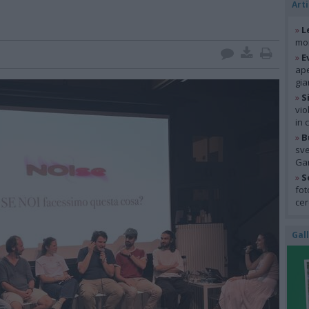
Arti
»
L
mon
»
E
ape
gia
»
S
vio
in 
»
B
sve
Gar
»
S
fot
cer
Gal