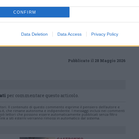
CONFIRM
nanoNews abbiamo a cuore l'informazione del nostro
ssere sempre in prima linea per informarvi in modo
Data Deletion
Data Access
Privacy Policy
Pubblicato il 28 Maggio 2026
ati
per commentare questo articolo.
tatori. Il contenuto di questo commento esprime il pensiero dell'autore e
s.it, che rimane autonoma e indipendente. I messaggi inclusi nei commenti
ingoli lettori che possono essere automaticamente pubblicati senza filtro
nk a siti esterni verranno rimossi in automatico dal sistema.