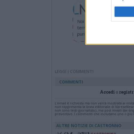
Redazione
info@legnanonews.com
Noi della redazione di Leg
territorio e cerchiamo di e
puntuale.
LEGGI I COMMENTI
COMMENTI
Accedi
o
registr
L'email è richiesta ma non verrà mostrata ai visi
non rappresenta la linea editoriale di VareseNew
non sono testi giornalistici, ma post inviati dai s
preventivo. I commenti che includano uno o più li
ALTRE NOTIZIE DI CASTRONNO