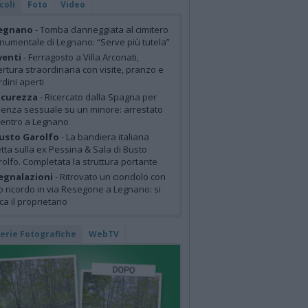
coli
Foto
Video
egnano
- Tomba danneggiata al cimitero
umentale di Legnano: “Serve più tutela”
venti
- Ferragosto a Villa Arconati,
rtura straordinaria con visite, pranzo e
rdini aperti
icurezza
- Ricercato dalla Spagna per
lenza sessuale su un minore: arrestato
centro a Legnano
usto Garolfo
- La bandiera italiana
tta sulla ex Pessina & Sala di Busto
olfo. Completata la struttura portante
egnalazioni
- Ritrovato un ciondolo con
o ricordo in via Resegone a Legnano: si
ca il proprietario
lerie Fotografiche
WebTV