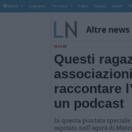
Menù
Legnano
Territori
Palio
Eventi
Sport
V
Altre news
NOISE
Questi ragaz
associazioni
raccontare l
un podcast
In questa puntata speciale
ospitato nell'agorà di Mater