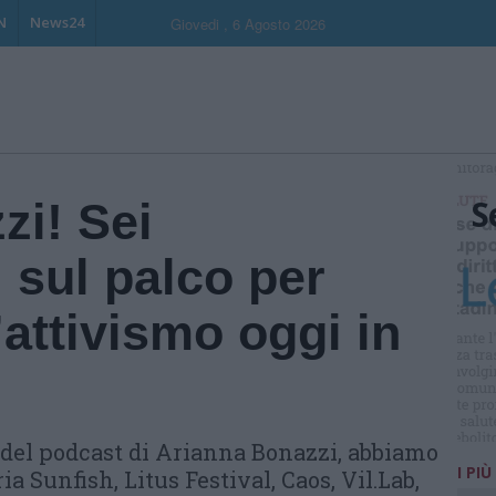
N
News24
Giovedi , 6 Agosto 2026
S
zi! Sei
 sul palco per
’attivismo oggi in
 del podcast di Arianna Bonazzi, abbiamo
I PIÙ
ia Sunfish, Litus Festival, Caos, Vil.Lab,