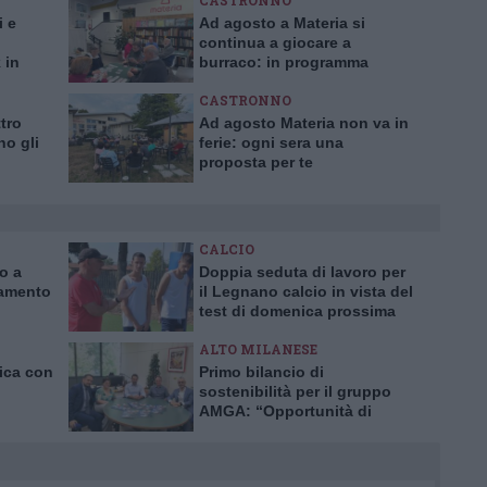
CASTRONNO
i e
Ad agosto a Materia si
continua a giocare a
 in
burraco: in programma
anche un torneo
CASTRONNO
tro
Ad agosto Materia non va in
no gli
ferie: ogni sera una
proposta per te
CALCIO
ro a
Doppia seduta di lavoro per
iamento
il Legnano calcio in vista del
test di domenica prossima
ALTO MILANESE
nica con
Primo bilancio di
sostenibilità per il gruppo
AMGA: “Opportunità di
crescita e trasparenza”