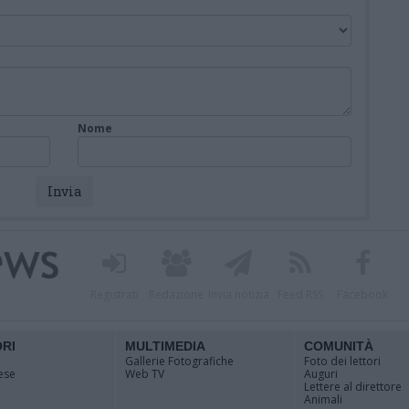
Nome
Registrati
Redazione
Invia notizia
Feed RSS
Facebook
ORI
MULTIMEDIA
COMUNITÀ
Gallerie Fotografiche
Foto dei lettori
ese
Web TV
Auguri
Lettere al direttore
Animali