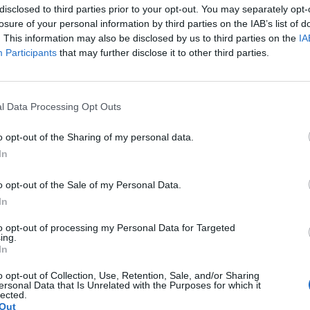
il progetto di Ondelacustri APS, nata da meno
disclosed to third parties prior to your opt-out. You may separately opt-
re la musica dal vivo attraverso il festival
losure of your personal information by third parties on the IAB’s list of
. This information may also be disclosed by us to third parties on the
IA
no e l’etichetta Dischi lacustri. Da Oggiona
Participants
that may further disclose it to other third parties.
a Caos, impegnata da quasi dieci anni
 con la Summer Run, mentre Focus è nata a
anizza il Laveno Summer Festival. Il
l Data Processing Opt Outs
on Sunfish, collettivo dal 2017 che promuove
o opt-out of the Sharing of my personal data.
arca, e Litus, nata ad Angera dall’associazione
In
e l’emergenza Covid per sostenere le
o opt-out of the Sale of my Personal Data.
In
to opt-out of processing my Personal Data for Targeted
Tutti gli eventi
ing.
In
di
agosto
Via Confalonieri, 5
Castronno
o opt-out of Collection, Use, Retention, Sale, and/or Sharing
ersonal Data that Is Unrelated with the Purposes for which it
lected.
Out