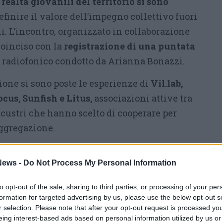
 realtà giovanili del territorio si sono
efinire il valore dell’impegno collettivo fuori
i. L’incontro, organizzato in collaborazione
coinciso con la
registrazione di una puntata
 radiofonico condotto da Arianna Bonazzi.
ione si sono poste le esperienze di
Vil.lab,
cus, Sunfish e Litus,
associazioni attive tra
lacustri che hanno scelto di cooperare per
aggregazione.
rto una panoramica delle attività nate
ews -
Do Not Process My Personal Information
azzi, che spaziano dall’organizzazione di
alla gestione di aule studio. Nicolas ha
to opt-out of the sale, sharing to third parties, or processing of your per
iva a Cassano Magnago dentro Villa Oliva, un
formation for targeted advertising by us, please use the below opt-out s
spontanea con circa 960 tesserati. Riccardo
r selection. Please note that after your opt-out request is processed y
eing interest-based ads based on personal information utilized by us or