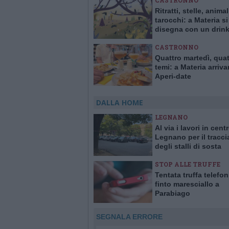
CASTRONNO
Ritratti, stelle, animal
tarocchi: a Materia si
disegna con un drink
mano
CASTRONNO
Quattro martedì, quat
temi: a Materia arriva
Aperi-date
DALLA HOME
LEGNANO
Al via i lavori in cent
Legnano per il tracc
degli stalli di sosta
STOP ALLE TRUFFE
Tentata truffa telefo
finto maresciallo a
Parabiago
SEGNALA ERRORE