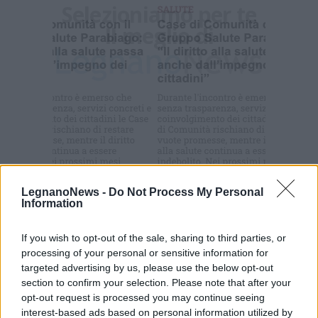
Selezioniamo per te
Il meglio di
Commenti
LegnanoNews -
Do Not Process My Personal
Information
Accedi
o
registrati
per commentare questo
articolo.
If you wish to opt-out of the sale, sharing to third parties, or
L'email è richiesta ma non verrà mostrata ai visitatori. Il contenuto di questo
processing of your personal or sensitive information for
commento esprime il pensiero dell'autore e non rappresenta la linea editoriale
di VareseNews.it, che rimane autonoma e indipendente. I messaggi inclusi nei
targeted advertising by us, please use the below opt-out
commenti non sono testi giornalistici, ma post inviati dai singoli lettori che
possono essere automaticamente pubblicati senza filtro preventivo. I commenti
section to confirm your selection. Please note that after your
che includano uno o più link a siti esterni verranno rimossi in automatico dal
sistema.
opt-out request is processed you may continue seeing
interest-based ads based on personal information utilized by