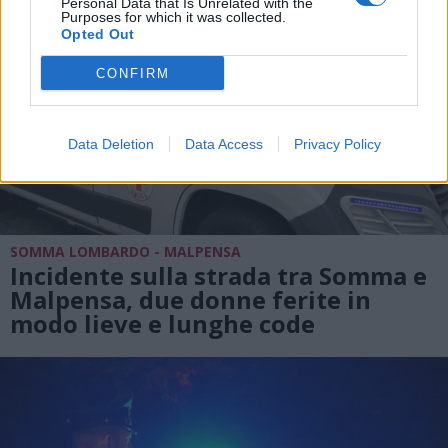
Personal Data that Is Unrelated with the
Purposes for which it was collected.
Opted Out
CONFIRM
Data Deletion
Data Access
Privacy Policy
SOMMA LOMBARDO - MALPENSA
Incidente sulla strada tra Somma e
Malpensa, due donne ferite in
modo lieve e lunghe code