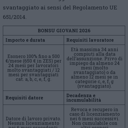
svantaggiato ai sensi del Regolamento UE
651/2014.
BONSU GIOVANI 2026
Importo e durata
Requisiti lavoratore
Età massima 34 anni
compiuti alla data
Esonero 100% fino a 500
dell’assunzione. Privo di
€/mese (650 € in ZES) per
impiego da almeno 24
24 mesi per lavoratori
mesi (molto
molto svantaggiati / 12
svantaggiato) o da
mesi per svantaggiati
almeno 12 mesi se in
cat. a, b, c, e, f, g.
categorie c, e, f, g
(svantaggiato).
Decadenza e
Requisiti datore
incumulabilità
Revoca e recupero in
caso di licenziamento
Datore di lavoro privato.
nei 6 mesi successivi.
Nessun licenziamento
Non cumulabile con
nei 6 mesi precedenti.
altri esoneri