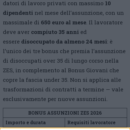
datori di lavoro privati con massimo
10
dipendenti
nel mese dell’assunzione, con un
massimale di
650 euro al mese
. Il lavoratore
deve aver
compiuto 35 anni
ed
essere
disoccupato da almeno 24 mesi
: è
l’unico dei tre bonus che premia l’assunzione
di disoccupati over 35 di lungo corso nella
ZES, in complemento al Bonus Giovani che
copre la fascia under 35. Non si applica alle
trasformazioni di contratti a termine — vale
esclusivamente per nuove assunzioni.
BONUS ASSUNZIONI ZES 2026
Importo e durata
Requisiti lavoratore