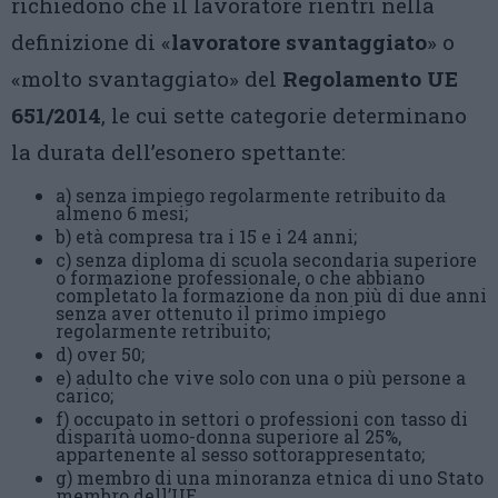
richiedono che il lavoratore rientri nella
definizione di «
lavoratore svantaggiato
» o
«molto svantaggiato» del
Regolamento UE
651/2014
, le cui sette categorie determinano
la durata dell’esonero spettante:
a) senza impiego regolarmente retribuito da
almeno 6 mesi;
b) età compresa tra i 15 e i 24 anni;
c) senza diploma di scuola secondaria superiore
o formazione professionale, o che abbiano
completato la formazione da non più di due anni
senza aver ottenuto il primo impiego
regolarmente retribuito;
d) over 50;
e) adulto che vive solo con una o più persone a
carico;
f) occupato in settori o professioni con tasso di
disparità uomo-donna superiore al 25%,
appartenente al sesso sottorappresentato;
g) membro di una minoranza etnica di uno Stato
membro dell’UE.