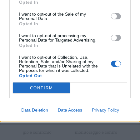
Opted In
I want to opt-out of the Sale of my
Personal Data.
Opted In
Tutti gli eventi
di
agosto
I want to opt-out of processing my
Via Confalonieri, 5
Personal Data for Targeted Advertising.
Castronno
Opted In
I want to opt-out of Collection, Use,
Retention, Sale, and/or Sharing of my
Personal Data that Is Unrelated with the
PIÙ INFORMAZIONI SU
Purposes for which it was collected.
Opted Out
varese
CONFIRM
LEGGI GLI ALTRI ARTICOLI DI
ALTRE NEWS
Data Deletion
Data Access
Privacy Policy