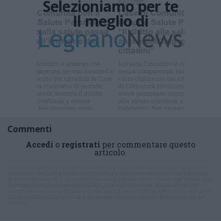
Selezioniamo per te
Il meglio di
Iscriviti alla
newsletter
Commenti
Accedi
o
registrati
per commentare questo
articolo.
L'email è richiesta ma non verrà mostrata ai visitatori. Il contenuto di questo
commento esprime il pensiero dell'autore e non rappresenta la linea editoriale
di VareseNews.it, che rimane autonoma e indipendente. I messaggi inclusi nei
commenti non sono testi giornalistici, ma post inviati dai singoli lettori che
possono essere automaticamente pubblicati senza filtro preventivo. I commenti
che includano uno o più link a siti esterni verranno rimossi in automatico dal
sistema.