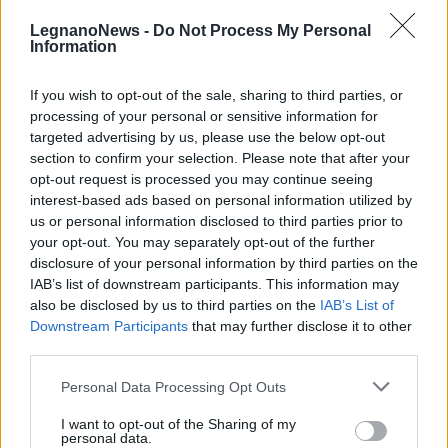
Età minima 35 anni
Esonero al 100% fino a
compiuti alla data
LegnanoNews -
Do Not Process My Personal
650 €/mese per 24 mesi.
dell’assunzione. Disoccu
Information
pato da almeno 24 mesi.
Decadenza e
Requisiti datore
If you wish to opt-out of the sale, sharing to third parties, or
incumulabilità
processing of your personal or sensitive information for
Revoca e recupero in
targeted advertising by us, please use the below opt-out
caso di licenziamento
section to confirm your selection. Please note that after your
nei 6 mesi
opt-out request is processed you may continue seeing
Datore di lavoro privato
successivi. Non
fino a 10
cumulabile con altri
interest-based ads based on personal information utilized by
dipendenti. Sede o unità
esoneri
us or personal information disclosed to third parties prior to
produttiva nella ZES
contributivi. Compatibil
your opt-out. You may separately opt-out of the further
Unica del
e con la maggiorazione
Mezzogiorno. Assunzio
del costo del lavoro
disclosure of your personal information by third parties on the
ne con incremento
deducibile per nuove
IAB’s list of downstream participants. This information may
occupazionale netto.
assunzioni. Non
also be disclosed by us to third parties on the
IAB’s List of
applicabile alle
Downstream Participants
that may further disclose it to other
trasformazioni di
contratti a termine.
third parties.
Personal Data Processing Opt Outs
I want to opt-out of the Sharing of my
personal data.