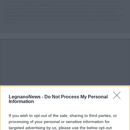
L'email è richiesta ma non verrà mostrata ai visitatori. Il contenuto di questo
commento esprime il pensiero dell'autore e non rappresenta la linea editoriale
di VareseNews.it, che rimane autonoma e indipendente. I messaggi inclusi nei
commenti non sono testi giornalistici, ma post inviati dai singoli lettori che
possono essere automaticamente pubblicati senza filtro preventivo. I commenti
che includano uno o più link a siti esterni verranno rimossi in automatico dal
sistema.
LegnanoNews -
Do Not Process My Personal
Information
If you wish to opt-out of the sale, sharing to third parties, or
processing of your personal or sensitive information for
targeted advertising by us, please use the below opt-out