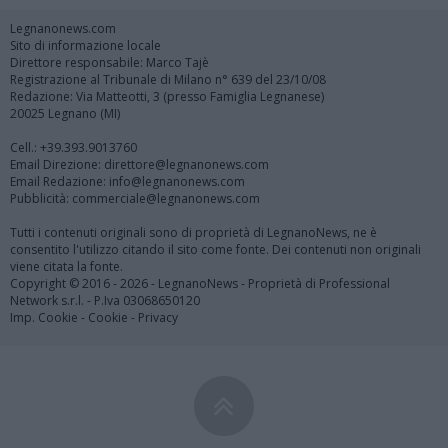
Legnanonews.com
Sito di informazione locale
Direttore responsabile: Marco Tajè
Registrazione al Tribunale di Milano n° 639 del 23/10/08
Redazione: Via Matteotti, 3 (presso Famiglia Legnanese)
20025 Legnano (MI)
Cell.: +39.393.9013760
Email Direzione: direttore@legnanonews.com
Email Redazione: info@legnanonews.com
Pubblicità: commerciale@legnanonews.com
Tutti i contenuti originali sono di proprietà di LegnanoNews, ne è
consentito l'utilizzo citando il sito come fonte. Dei contenuti non originali
viene citata la fonte.
Copyright © 2016 - 2026 - LegnanoNews - Proprietà di Professional
Network s.r.l. - P.Iva 03068650120
Imp. Cookie
-
Cookie
-
Privacy