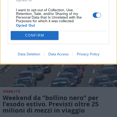
I want to opt-out of Collection, Use,
Retention, Sale, and/or Sharing of my
Personal Data that Is Unrelated with the
Purposes for which it was collected.
Opted Out
CONFIRM
Data Deletion
Data Access
Privacy Policy
VIABILITÀ
Weekend da “bollino nero” per
l’esodo estivo. Previsti oltre 25
milioni di mezzi in viaggio