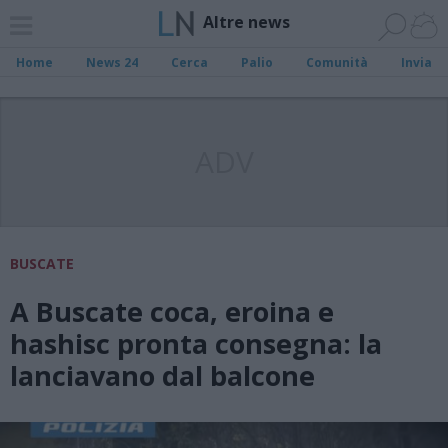
Altre news
Home
News 24
Cerca
Palio
Comunità
Invia
ADV
BUSCATE
A Buscate coca, eroina e
hashisc pronta consegna: la
lanciavano dal balcone