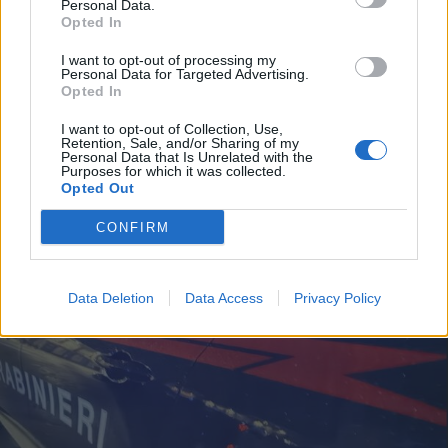
Personal Data.
Opted In
I want to opt-out of processing my
Personal Data for Targeted Advertising.
Opted In
I want to opt-out of Collection, Use,
Retention, Sale, and/or Sharing of my
SICUREZZA
Personal Data that Is Unrelated with the
Ubriaco lancia una bottiglia contro
Purposes for which it was collected.
Opted Out
i carabinieri: 58enne legnanese
denunciato a Buscate
CONFIRM
Data Deletion
Data Access
Privacy Policy