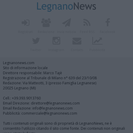
Registrati
Redazione
Invia notizia
Feed RSS
Facebook
Twitter
Instagram
Contatti
Pubblicità
Legnanonews.com
Sito di informazione locale
Direttore responsabile: Marco Tajè
Registrazione al Tribunale di Milano n° 639 del 23/10/08
Redazione: Via Matteotti, 3 (presso Famiglia Legnanese)
20025 Legnano (MI)
Cell.: +39.393.9013760
Email Direzione: direttore@legnanonews.com
Email Redazione: info@legnanonews.com
Pubblicità: commerciale@legnanonews.com
Tutti i contenuti originali sono di proprietà di LegnanoNews, ne è
consentito l'utilizzo citando il sito come fonte. Dei contenuti non originali