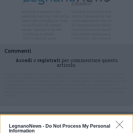
Iscriviti alla
newsletter
Commenti
Accedi
o
registrati
per commentare questo
articolo.
L'email è richiesta ma non verrà mostrata ai visitatori. Il contenuto di questo
commento esprime il pensiero dell'autore e non rappresenta la linea editoriale
di VareseNews.it, che rimane autonoma e indipendente. I messaggi inclusi nei
commenti non sono testi giornalistici, ma post inviati dai singoli lettori che
possono essere automaticamente pubblicati senza filtro preventivo. I commenti
che includano uno o più link a siti esterni verranno rimossi in automatico dal
sistema.
LegnanoNews -
Do Not Process My Personal
Information