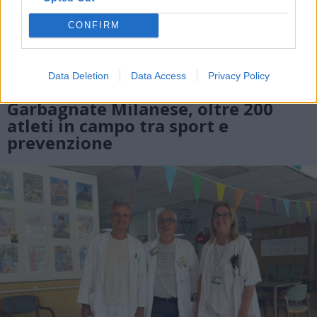
CONFIRM
SPORT E SALUTE
Data Deletion
Data Access
Privacy Policy
Torneo 3vs3 con Koeman a
Garbagnate Milanese, oltre 200
atleti in campo tra sport e
prevenzione