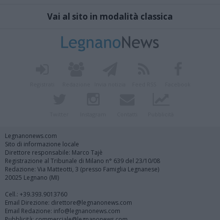
Vai al sito in modalità classica
Registrati
Redazione
Invia notizia
Feed RSS
Facebook
Twitter
Instagram
Contatti
Pubblicità
Legnanonews.com
Sito di informazione locale
Direttore responsabile: Marco Tajè
Registrazione al Tribunale di Milano n° 639 del 23/10/08
Redazione: Via Matteotti, 3 (presso Famiglia Legnanese)
20025 Legnano (MI)
Cell.: +39.393.9013760
Email Direzione: direttore@legnanonews.com
Email Redazione: info@legnanonews.com
Pubblicità: commerciale@legnanonews.com