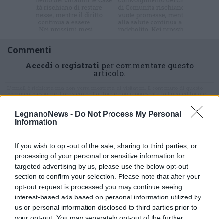
newsletter
Commenti
Accedi
o
registrati
per commentare questo
articolo.
L'email è richiesta ma non verrà mostrata ai visitatori. Il contenuto di questo
commento esprime il pensiero dell'autore e non rappresenta la linea editoriale
di VareseNews.it, che rimane autonoma e indipendente. I messaggi inclusi nei
commenti non sono testi giornalistici, ma post inviati dai singoli lettori che
possono essere automaticamente pubblicati senza filtro preventivo. I commenti
LegnanoNews -
Do Not Process My Personal
che includano uno o più link a siti esterni verranno rimossi in automatico dal
Information
sistema.
If you wish to opt-out of the sale, sharing to third parties, or
processing of your personal or sensitive information for
targeted advertising by us, please use the below opt-out
section to confirm your selection. Please note that after your
opt-out request is processed you may continue seeing
interest-based ads based on personal information utilized by
us or personal information disclosed to third parties prior to
your opt-out. You may separately opt-out of the further