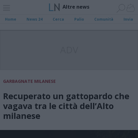
Altre news
Home
News 24
Cerca
Palio
Comunità
Invia
ADV
GARBAGNATE MILANESE
Recuperato un gattopardo che
vagava tra le città dell’Alto
milanese