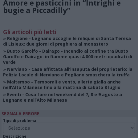
Amore e pasticcini in “Intrighi e
bugie a Piccadilly”
Gli articoli più letti
»
Religione
- Legnano accoglie le reliquie di Santa Teresa
di Lisieux: due giorni di preghiera al monastero
»
Busto Garolfo - Dairago
- Incendio al confine tra Busto
Garolfo e Dairago: in fiamme quasi 4.000 metri quadrati di
verde
»
Nerviano
- Casa affittata all’insaputa del proprietario: la
Polizia Locale di Nerviano e Pogliano smaschera la truffa
»
Maltempo
- Temporali e vento, allerta gialla anche
nell’Alto Milanese fino alla mattina di sabato 8 luglio
»
Eventi
- Cosa fare nel weekend del 7, 8 e 9 agosto a
Legnano e nell’Alto Milanese
SEGNALA ERRORE
Tipo di problema
Descrizione