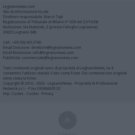
Legnanonews.com
Sito di informazione locale
Direttore responsabile: Marco Tajè
Registrazione al Tribunale di Milano n° 639 del 23/10/08
Redazione: Via Matteotti, 3 (presso Famiglia Legnanese)
20025 Legnano (MI)
Cell.: +39.393.9013760
Email Direzione: direttore@legnanonews.com
Email Redazione: info@legnanonews.com
Pubblicità: commerciale@legnanonews.com
Tutti i contenuti originali sono di proprietà di LegnanoNews, ne è
consentito l'utilizzo citando il sito come fonte. Dei contenuti non originali
viene citata la fonte.
Copyright © 2016 - 2026 - LegnanoNews - Proprietà di Professional
Network s.r.l. - P.Iva 03068650120
Imp. Cookie
-
Cookie
-
Privacy
TORNA SU