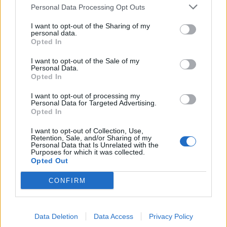
Personal Data Processing Opt Outs
I want to opt-out of the Sharing of my
Commenti
personal data.
Opted In
Accedi
o
registrati
per commentare questo
articolo.
I want to opt-out of the Sale of my
Personal Data.
L'email è richiesta ma non verrà mostrata ai visitatori. Il contenuto di questo
commento esprime il pensiero dell'autore e non rappresenta la linea editoriale
Opted In
di VareseNews.it, che rimane autonoma e indipendente. I messaggi inclusi nei
commenti non sono testi giornalistici, ma post inviati dai singoli lettori che
possono essere automaticamente pubblicati senza filtro preventivo. I commenti
I want to opt-out of processing my
che includano uno o più link a siti esterni verranno rimossi in automatico dal
Personal Data for Targeted Advertising.
sistema.
Opted In
I want to opt-out of Collection, Use,
Retention, Sale, and/or Sharing of my
Personal Data that Is Unrelated with the
Purposes for which it was collected.
Opted Out
CONFIRM
Data Deletion
Data Access
Privacy Policy