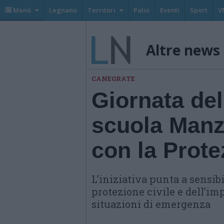
Menù
Legnano
Territori
Palio
Eventi
Sport
V
Altre news
CANEGRATE
Giornata del
scuola Manz
con la Prote
L’iniziativa punta a sensibi
protezione civile e dell’im
situazioni di emergenza