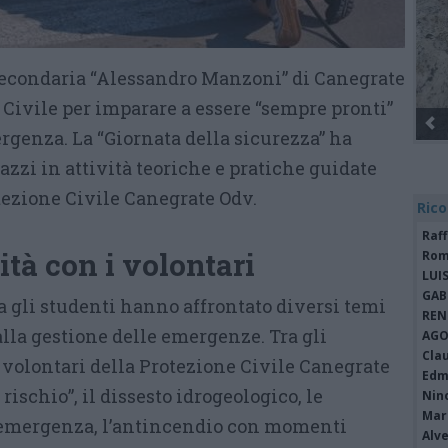
secondaria “Alessandro Manzoni” di Canegrate
 Civile per imparare a essere “sempre pronti”
Gli Ambulanti di Forte dei Marmi® ...
rgenza. La “Giornata della sicurezza” ha
azzi in attività teoriche e pratiche guidate
tezione Civile Canegrate Odv.
Rico
Raf
ità con i volontari
Rom
LUI
GAB
a gli studenti hanno affrontato diversi temi
REN
 alla gestione delle emergenze. Tra gli
AGO
Cla
 volontari della Protezione Civile Canegrate
Edm
ischio”, il dissesto idrogeologico, le
Nin
Mari
emergenza, l’antincendio con momenti
Alv