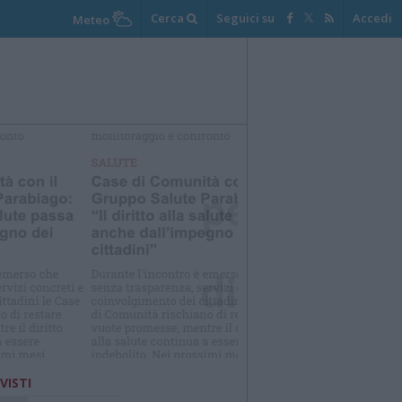
Cerca
Seguici su
Accedi
Meteo
elezioniamo per te
Il meglio di
 VISTI