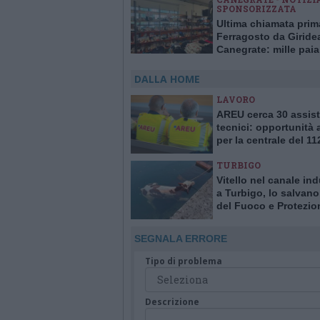
SPONSORIZZATA
Ultima chiamata prim
Ferragosto da Giride
Canegrate: mille paia
scarpe a 7 euro e tan
offerte
DALLA HOME
LAVORO
AREU cerca 30 assist
tecnici: opportunità
per la centrale del 11
Varese
TURBIGO
Vitello nel canale ind
a Turbigo, lo salvano 
del Fuoco e Protezio
Civile
SEGNALA ERRORE
Tipo di problema
Descrizione