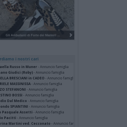
Pulizia del bosco del Rugareto a ...
rdiamo i nostri cari
faella Russo in Muner
- Annuncio famiglia
ano Giudici (Roby)
- Annuncio famiglia
SELLA BRESCIANI in CADEO
- Annuncio famiglia
RIELE MASSINISSA
- Annuncio famiglia
ZO STEFANONI
- Annuncio famiglia
STINO BOSSI
- Annuncio famiglia
udio Dal Medico
- Annuncio famiglia
ondo SPIANTINI
- Annuncio famiglia
o Pasquale Assetti
- Annuncio famiglia
o Pacitti
- Annuncio famiglia
erina Martini ved. Cecconato
- Annuncio famiglia