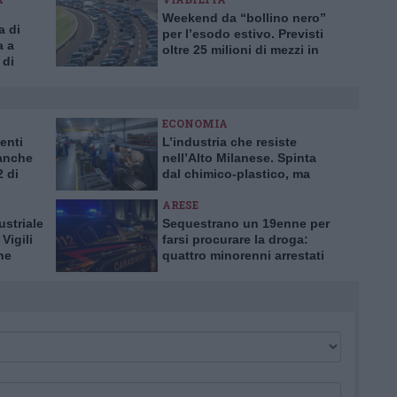
Weekend da “bollino nero”
a di
per l’esodo estivo. Previsti
a a
oltre 25 milioni di mezzi in
 di
viaggio
te
ECONOMIA
enti
L’industria che resiste
 anche
nell’Alto Milanese. Spinta
2 di
dal chimico-plastico, ma
l’export va ancora a rilento
ARESE
ustriale
Sequestrano un 19enne per
Vigili
farsi procurare la droga:
ne
quattro minorenni arrestati
dai Carabinieri ad Arese