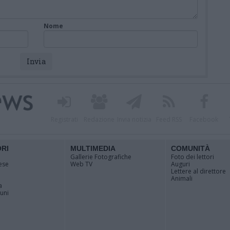
Nome
Registrati
Redazione
Invia notizia
Feed RSS
Facebook
ORI
MULTIMEDIA
COMUNITÀ
Gallerie Fotografiche
Foto dei lettori
ese
Web TV
Auguri
Lettere al direttore
Animali
a
muni