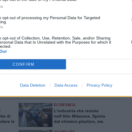
In
to opt-out of processing my Personal Data for Targeted
Pubblicato il 10 Maggio 2026
ing.
In
o opt-out of Collection, Use, Retention, Sale, and/or Sharing
ersonal Data that Is Unrelated with the Purposes for which it
egrate
lected.
Out
ati
per commentare questo articolo.
CONFIRM
tatori. Il contenuto di questo commento esprime il pensiero dell'autore e
s.it, che rimane autonoma e indipendente. I messaggi inclusi nei commenti
ingoli lettori che possono essere automaticamente pubblicati senza filtro
nk a siti esterni verranno rimossi in automatico dal sistema.
Data Deletion
Data Access
Privacy Policy
ECONOMIA
d
L’industria che resiste
te di
nell’Alto Milanese. Spinta
dere le
dal chimico-plastico, ma
bardia
l’export va ancora a rilento
A
VIABILITÀ