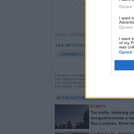
Opted 
I want 
Advertis
Opted 
LEGGI I COMMENTI
I want t
of my P
protezione civile can
TAG ARTICOLO
was col
Opted 
COMMENTI
Accedi
o
registr
L'email è richiesta ma non verrà mostrata ai visi
non rappresenta la linea editoriale di VareseNew
non sono testi giornalistici, ma post inviati dai s
preventivo. I commenti che includano uno o più li
ALTRE NOTIZIE DI CANEGRATE
EVENTI
Tra stelle, trekking e
enogastronomia e not
San Lorenzo. Dove ve
stelle cadenti in Lom
CANEGRATE - NOTIZI