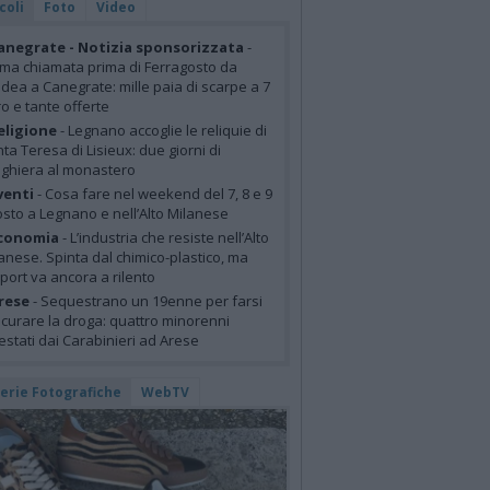
coli
Foto
Video
anegrate - Notizia sponsorizzata
-
ima chiamata prima di Ferragosto da
idea a Canegrate: mille paia di scarpe a 7
o e tante offerte
eligione
- Legnano accoglie le reliquie di
ta Teresa di Lisieux: due giorni di
ghiera al monastero
venti
- Cosa fare nel weekend del 7, 8 e 9
sto a Legnano e nell’Alto Milanese
conomia
- L’industria che resiste nell’Alto
anese. Spinta dal chimico-plastico, ma
xport va ancora a rilento
rese
- Sequestrano un 19enne per farsi
curare la droga: quattro minorenni
estati dai Carabinieri ad Arese
lerie Fotografiche
WebTV