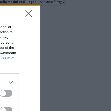
nelia Masini Ved. Pagani
- Annuncio famiglia
sonal or
ection to
ou may
 personal
out of the
 downstream
B’s List of