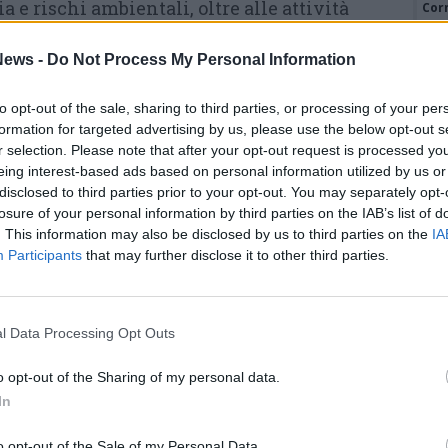
ia e rischi ambientali, oltre alle attività
Cor
attività sono state seguite con attenzione e
ews -
Do Not Process My Personal Information
unni della scuola secondaria, coinvolti in un
icato alla prevenzione e alla consapevolezza
to opt-out of the sale, sharing to third parties, or processing of your per
formation for targeted advertising by us, please use the below opt-out s
r selection. Please note that after your opt-out request is processed y
eing interest-based ads based on personal information utilized by us or
disclosed to third parties prior to your opt-out. You may separately opt-
losure of your personal information by third parties on the IAB’s list of
Tutti gli eventi
. This information may also be disclosed by us to third parties on the
IA
Participants
that may further disclose it to other third parties.
di
agosto
Via Confalonieri, 5
Castronno
l Data Processing Opt Outs
o opt-out of the Sharing of my personal data.
ws.com
In
 a cuore l'informazione del nostro territorio e
in prima linea per informarvi con attenzione.
o opt-out of the Sale of my Personal Data.