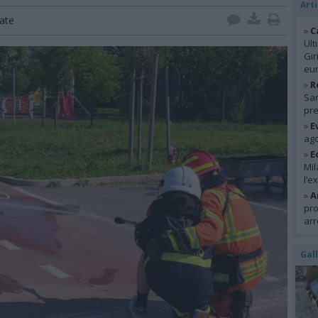
Arti
ate
»
C
Ult
Gir
eur
»
R
San
pre
»
E
ago
»
E
Mil
l’e
»
A
pro
arr
Gal