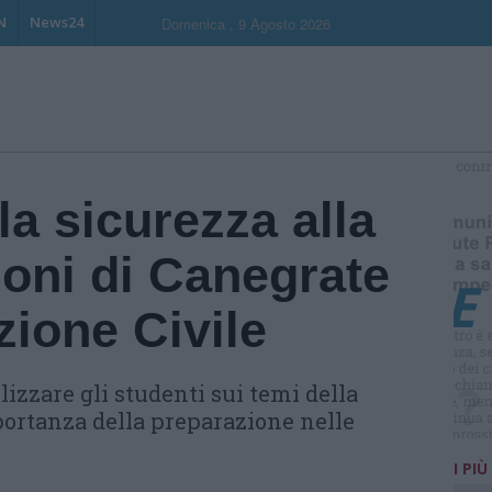
N
News24
Domenica , 9 Agosto 2026
S
la sicurezza alla
oni di Canegrate
zione Civile
lizzare gli studenti sui temi della
portanza della preparazione nelle
I PIÙ