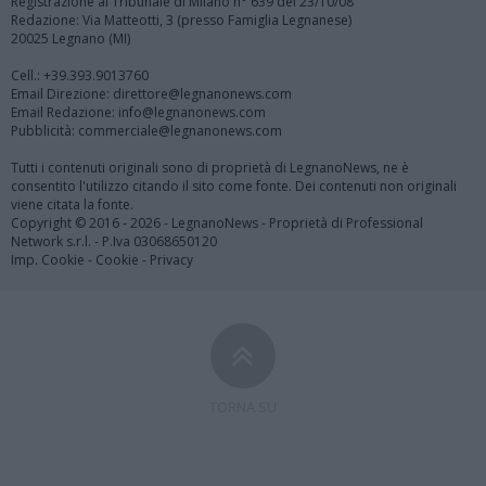
Registrazione al Tribunale di Milano n° 639 del 23/10/08
Redazione: Via Matteotti, 3 (presso Famiglia Legnanese)
20025 Legnano (MI)
Cell.: +39.393.9013760
Email Direzione: direttore@legnanonews.com
Email Redazione: info@legnanonews.com
Pubblicità: commerciale@legnanonews.com
Tutti i contenuti originali sono di proprietà di LegnanoNews, ne è
consentito l'utilizzo citando il sito come fonte. Dei contenuti non originali
viene citata la fonte.
Copyright © 2016 - 2026 - LegnanoNews - Proprietà di Professional
Network s.r.l. - P.Iva 03068650120
Imp. Cookie
-
Cookie
-
Privacy
TORNA SU