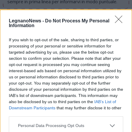
sempre in prima linea per informarvi in modo puntuale.
PIÙ INFORMAZIONI SU
LegnanoNews -
Do Not Process My Personal
Information
costruzioni
edil sae
square legnano
legnano
If you wish to opt-out of the sale, sharing to third parties, or
LEGGI GLI ALTRI ARTICOLI DI
processing of your personal or sensitive information for
ALTRE NEWS
targeted advertising by us, please use the below opt-out
section to confirm your selection. Please note that after your
opt-out request is processed you may continue seeing
Commenti
interest-based ads based on personal information utilized by
us or personal information disclosed to third parties prior to
Accedi
o
registrati
per commentare questo
articolo.
your opt-out. You may separately opt-out of the further
disclosure of your personal information by third parties on the
L'email è richiesta ma non verrà mostrata ai visitatori. Il contenuto di questo
IAB’s list of downstream participants. This information may
commento esprime il pensiero dell'autore e non rappresenta la linea editoriale
di VareseNews.it, che rimane autonoma e indipendente. I messaggi inclusi nei
also be disclosed by us to third parties on the
IAB’s List of
commenti non sono testi giornalistici, ma post inviati dai singoli lettori che
possono essere automaticamente pubblicati senza filtro preventivo. I commenti
Downstream Participants
that may further disclose it to other
che includano uno o più link a siti esterni verranno rimossi in automatico dal
sistema.
third parties.
Personal Data Processing Opt Outs