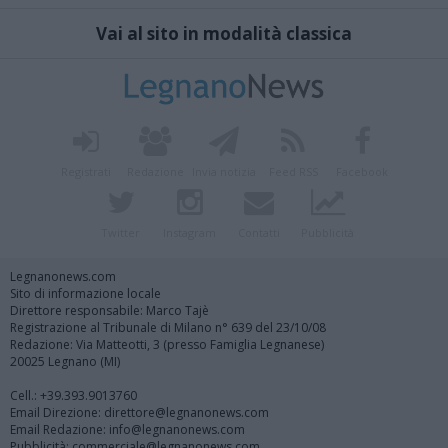
Vai al sito in modalità classica
Registrati
Redazione
Invia notizia
Feed RSS
Facebook
Twitter
Instagram
Contatti
Pubblicità
Legnanonews.com
Sito di informazione locale
Direttore responsabile: Marco Tajè
Registrazione al Tribunale di Milano n° 639 del 23/10/08
Redazione: Via Matteotti, 3 (presso Famiglia Legnanese)
20025 Legnano (MI)
Cell.: +39.393.9013760
Email Direzione: direttore@legnanonews.com
Email Redazione: info@legnanonews.com
Pubblicità: commerciale@legnanonews.com