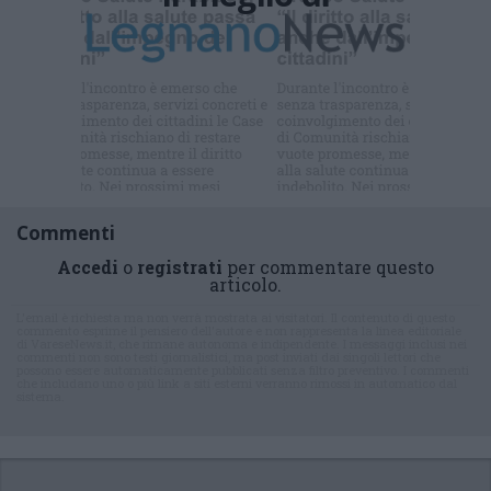
Iscriviti alla
newsletter
Commenti
Accedi
o
registrati
per commentare questo
articolo.
L'email è richiesta ma non verrà mostrata ai visitatori. Il contenuto di questo
commento esprime il pensiero dell'autore e non rappresenta la linea editoriale
di VareseNews.it, che rimane autonoma e indipendente. I messaggi inclusi nei
commenti non sono testi giornalistici, ma post inviati dai singoli lettori che
possono essere automaticamente pubblicati senza filtro preventivo. I commenti
che includano uno o più link a siti esterni verranno rimossi in automatico dal
sistema.