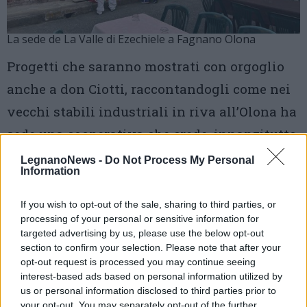
La sede de La Valle di Ezechiele a Fagnano Olona
Progetti che saranno mostrati con orgoglio
anche a don Ciotti, raccontandogli come nei
vecchi stabili industriali in riva all’Olona ha
sede una cooperativa che crede, innanzitutto,
nelle persone e nella loro possibilità di
LegnanoNews -
Do Not Process My Personal
Information
rinascita, grazie al lavoro.
If you wish to opt-out of the sale, sharing to third parties, or
Emozione e attesa, dunque, per il ritorno in
processing of your personal or sensitive information for
provincia di Varese di don Ciotti, a pochi
targeted advertising by us, please use the below opt-out
section to confirm your selection. Please note that after your
mesi dalla sua presenza a Busto Arsizio in
opt-out request is processed you may continue seeing
interest-based ads based on personal information utilized by
occasione del ricordo della Deportazione dei
us or personal information disclosed to third parties prior to
lavoratori della Ercole Comerio,
quando
your opt-out. You may separately opt-out of the further