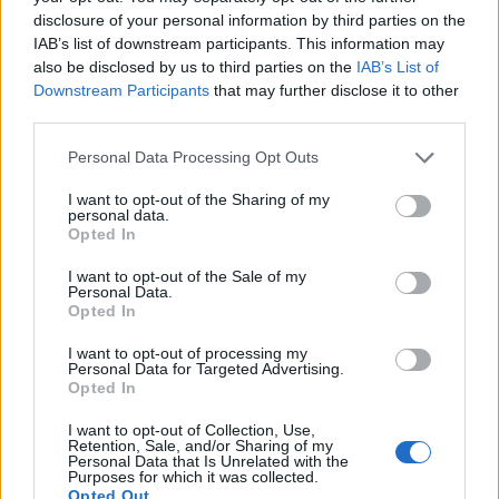
disclosure of your personal information by third parties on the
seppe emozionare tante persone e,
IAB’s list of downstream participants. This information may
soprattutto, conquistare l’attenzione dei
also be disclosed by us to third parties on the
IAB’s List of
Downstream Participants
that may further disclose it to other
giovani
.
third parties.
Appuntamento per domenica alle 1730 a
Personal Data Processing Opt Outs
Fagnano Olona.
I want to opt-out of the Sharing of my
personal data.
Opted In
I want to opt-out of the Sale of my
Personal Data.
Opted In
I want to opt-out of processing my
Personal Data for Targeted Advertising.
Tutti gli eventi
Opted In
di
agosto
I want to opt-out of Collection, Use,
Via Confalonieri, 5
Retention, Sale, and/or Sharing of my
Castronno
Personal Data that Is Unrelated with the
Purposes for which it was collected.
Opted Out