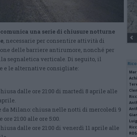
a comunica una serie di chiusure notturne
se
, necessarie per consentire attività di
one delle barriere antirumore, nonché per
 segnaletica verticale. Di seguito, il
Rico
 e le alternative consigliate:​
Mar
Achi
Tere
iusa dalle ore 21:00 di martedì 8 aprile alle
Cle
Ric
prile.​
Ant
 da Milano: chiusa nelle notti di mercoledì 9
Ant
Gia
 ore 21:00 alle ore 5:00.​
Luig
iusa dalle ore 21:00 di venerdì 11 aprile alle
Ric
ROS