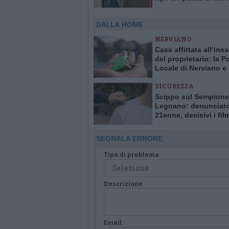
degli invisibili
DALLA HOME
NERVIANO
Casa affittata all’ins
del proprietario: la Po
Locale di Nerviano e
Pogliano smaschera l
SICUREZZA
Scippo sul Sempione
Legnano: denunciat
21enne, decisivi i fil
delle telecamere
SEGNALA ERRORE
Tipo di problema
Descrizione
Email