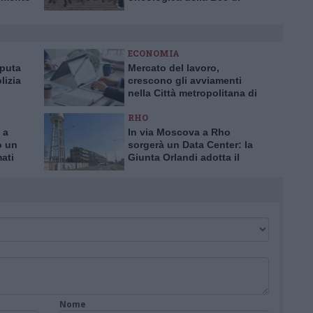
Busto Garolfo e Buguggiate
ECONOMIA
aputa
Mercato del lavoro,
lizia
crescono gli avviamenti
nella Città metropolitana di
a truffa
Milano
RHO
 a
In via Moscova a Rho
o un
sorgerà un Data Center: la
mati
Giunta Orlandi adotta il
piano attuativo
Nome