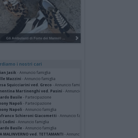
Pulizia del bosco del Rugareto a ...
rdiamo i nostri cari
ian Jasik
- Annuncio famiglia
lle Mazzini
- Annuncio famiglia
sa Squicciarini ved. Greco
- Annuncio famiglia
mentina Martinenghi ved. Pasini
- Annuncio famiglia
cardo Basile
- Partecipazione
hony Napoli
- Partecipazione
hony Napoli
- Annuncio famiglia
nfranco Schieroni Giacometti
- Annuncio famiglia
i Codini
- Annuncio famiglia
cardo Basile
- Annuncio famiglia
A MALINVERNO ved. TETTAMANTI
- Annuncio famiglia