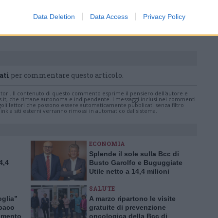
Data Deletion
Data Access
Privacy Policy
Pubblicato il 08 Aprile 2025
ati
per commentare questo articolo.
tatori. Il contenuto di questo commento esprime il pensiero dell'autore e
s.it, che rimane autonoma e indipendente. I messaggi inclusi nei commenti
ingoli lettori che possono essere automaticamente pubblicati senza filtro
nk a siti esterni verranno rimossi in automatico dal sistema.
ECONOMIA
Splende il sole sulla Bcc di
4,4
Busto Garolfo e Buguggiate
Utile netto a 14,4 milioni
SALUTE
oglia”
A marzo ripartono le visite
baco
gratuite di prevenzione
rimento
oncologica della Bcc di