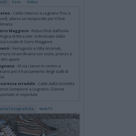
coli
Foto
Video
eteo
- Caldo intenso a Legnano fino a
vedì, atteso un temporale per il fine
ttimana
erro Maggiore
- Ruba rifiuti dall’isola
logica di Mozzate: individuato dalla
izia Locale di Cerro Maggiore
venti
- Ferragosto a Villa Arconati,
rtura straordinaria con visite, pranzo e
rdini aperti
egnano
- Al via i lavori in centro a
nano per il tracciamento degli stalli di
sta
icurezza stradale
- Cade dalla bicicletta
corso Sempione a Legnano: 22enne
sportato in ospedale
lerie Fotografiche
WebTV