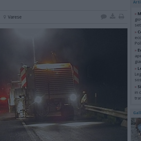
Arti
»
M
Varese
gio
se
»
C
eco
Pol
»
E
ape
gia
»
L
Leg
so
»
S
in 
tra
Gal