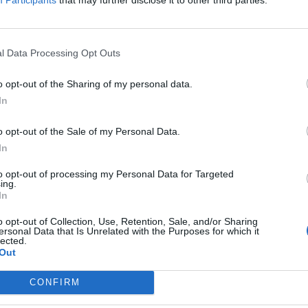
: uscire allo svincolo di Gazzada, proseguire
 uscire allo svincolo SP57
l Data Processing Opt Outs
 quarta uscita della rotatoria rientrare in
 SP1 in direzione di Buguggiate.
o opt-out of the Sharing of my personal data.
In
Tutti gli eventi
o opt-out of the Sale of my Personal Data.
di
agosto
In
Via Confalonieri, 5
Castronno
to opt-out of processing my Personal Data for Targeted
ing.
In
o opt-out of Collection, Use, Retention, Sale, and/or Sharing
ersonal Data that Is Unrelated with the Purposes for which it
lected.
nanoNews abbiamo a cuore l'informazione del nostro
Out
ssere sempre in prima linea per informarvi in modo
CONFIRM