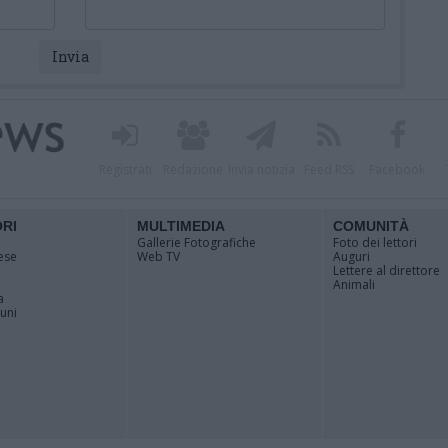
Registrati
Redazione
Invia notizia
Feed RSS
Facebook
ORI
MULTIMEDIA
COMUNITÀ
Gallerie Fotografiche
Foto dei lettori
ese
Web TV
Auguri
Lettere al direttore
Animali
a
muni