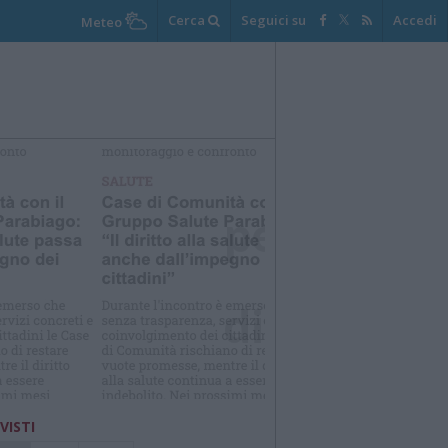
Cerca
Seguici su
Accedi
Meteo
elezioniamo per te
Il meglio di
 VISTI