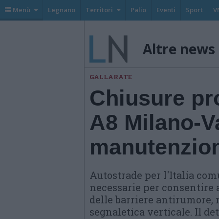
Menù
Legnano
Territori
Palio
Eventi
Sport
V
Altre news
GALLARATE
Chiusure pr
A8 Milano-Va
manutenzio
Autostrade per l'Italia co
necessarie per consentire 
delle barriere antirumore
segnaletica verticale. Il de