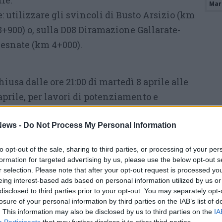
le.​
Mari
: utilizzare gli svincoli di Busto Arsizio (km
+900) o, sulla D08 Diramazione Gallarate-
Besnate (km 4+000).​
iusa dalle ore 21:00 di martedì 8 aprile alle
 aprile, per lavori di potenziamento e
segnaletica verticale.​
 entrare allo svincolo di Castellanza.​
ews -
Do Not Process My Personal Information
to opt-out of the sale, sharing to third parties, or processing of your per
ulla SC5 Strada Varese-Gazzada verso
formation for targeted advertising by us, please use the below opt-out s
r selection. Please note that after your opt-out request is processed y
eing interest-based ads based on personal information utilized by us or
i martedì 8, mercoledì 9, giovedì 10 e venerdì
disclosed to third parties prior to your opt-out. You may separately opt-
00 alle ore 5:00, per lavori di manutenzione del
losure of your personal information by third parties on the IAB’s list of
. This information may also be disclosed by us to third parties on the
IA
ma autostradale.​
Participants
that may further disclose it to other third parties.