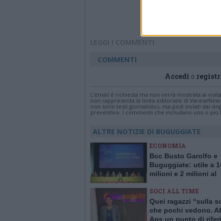
LEGGI I COMMENTI
COMMENTI
Accedi
o
registr
L'email è richiesta ma non verrà mostrata ai visi
non rappresenta la linea editoriale di VareseNew
non sono testi giornalistici, ma post inviati dai s
preventivo. I commenti che includano uno o più li
ALTRE NOTIZIE DI BUGUGGIATE
ECONOMIA
Bcc Busto Garolfo e
Buguggiate: utile a 1
milioni e 2 milioni al
territorio
SOCI ALL TIME
Quei ragazzi “sulla s
che pochi vedono. A
Aps un punto di rife