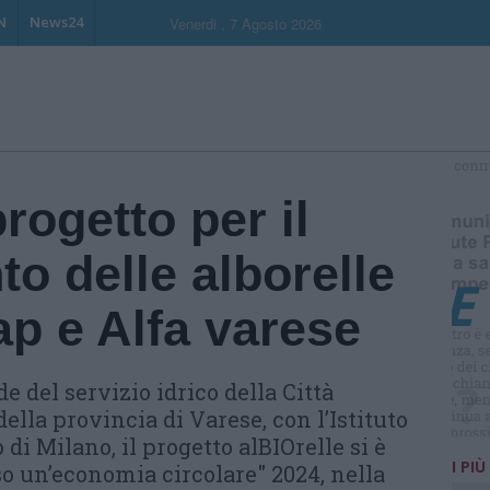
N
News24
Venerdi , 7 Agosto 2026
S
rogetto per il
o delle alborelle
p e Alfa varese
e del servizio idrico della Città
ella provincia di Varese, con l’Istituto
 di Milano, il progetto alBIOrelle si è
I PIÙ
o un’economia circolare" 2024, nella