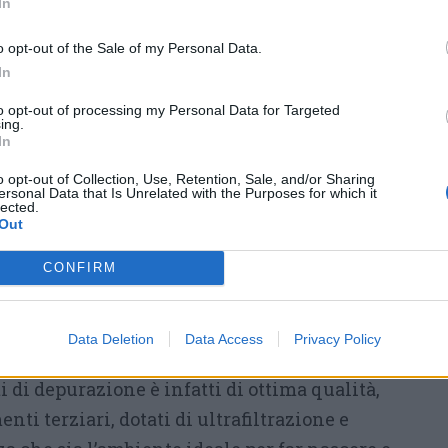
In
borelle: vasche di acquacoltura con acqua
 i fiumi e tutelare la biodiversità
o opt-out of the Sale of my Personal Data.
li pesci che vivono in acque italiane lacustri,
In
e, a causa della riduzione del proprio
to opt-out of processing my Personal Data for Targeted
ing.
a nella Lista Rossa IUCN – Unione
In
Conservazione della Natura, il più autorevole
o opt-out of Collection, Use, Retention, Sale, and/or Sharing
lassificazione delle specie a rischio di
ersonal Data that Is Unrelated with the Purposes for which it
lected.
Out
realizzazione, a
Canegrate
(impianto Gruppo
CONFIRM
(impianto Alfa Varese), di vasche di
no allevate le alborelle grazie all’utilizzo
Data Deletion
Data Access
Privacy Policy
li impianti. Gli studi dimostrano che l’acqua
i di depurazione è infatti di ottima qualità,
nti terziari, dotati di ultrafiltrazione e