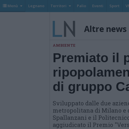
Menù
Legnano
Territori
Palio
Eventi
Sport
V
Altre news
AMBIENTE
Premiato il p
ripopolament
di gruppo Ca
Sviluppato dalle due aziend
metropolitana di Milano e d
Spallanzani e il Politecnico
aggiudicato il Premio "Vers