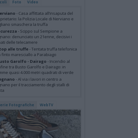
coli
Foto
Video
erviano
- Casa affittata all’insaputa del
prietario: la Polizia Locale di Nerviano e
liano smaschera la truffa
icurezza
- Scippo sul Sempione a
nano: denunciato un 21enne, decisivi i
mati delle telecamere
top alle truffe
- Tentata truffa telefonica
 finto maresciallo a Parabiago
usto Garolfo - Dairago
- Incendio al
fine tra Busto Garolfo e Dairago: in
mme quasi 4.000 metri quadrati di verde
egnano
- Al via i lavori in centro a
nano per il tracciamento degli stalli di
sta
lerie Fotografiche
WebTV