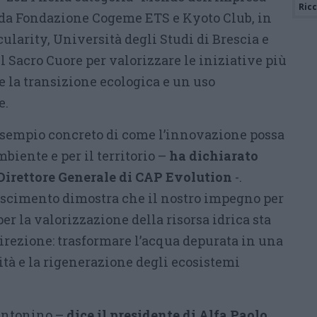
Ric
 da Fondazione Cogeme ETS e Kyoto Club, in
ularity, Università degli Studi di Brescia e
l Sacro Cuore per valorizzare le iniziative più
e la transizione ecologica e un uso
e.
esempio concreto di come l’innovazione possa
biente e per il territorio –
ha dichiarato
Direttore Generale di CAP Evolution
-.
oscimento dimostra che il nostro impegno per
er la valorizzazione della risorsa idrica sta
irezione: trasformare l’acqua depurata in una
sità e la rigenerazione degli ecosistemi
’Antonino –
dice il presidente di Alfa Paolo