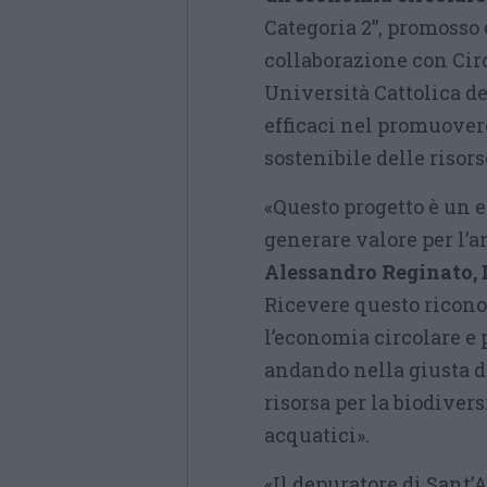
Categoria 2”, promosso
collaborazione con Circ
Università Cattolica de
efficaci nel promuover
sostenibile delle risors
«Questo progetto è un 
generare valore per l’am
Alessandro Reginato, 
Ricevere questo ricon
l’economia circolare e p
andando nella giusta d
risorsa per la biodiver
acquatici».
«Il depuratore di Sant