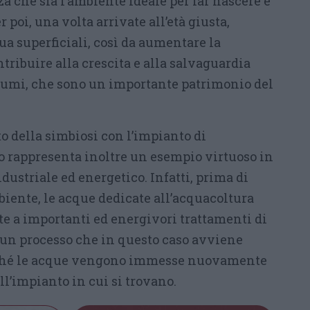
za che sia l’ambiente ideale per far nascere e
r poi, una volta arrivate all’età giusta,
qua superficiali, così da aumentare la
ntribuire alla crescita e alla salvaguardia
 fiumi, che sono un importante patrimonio del
o della simbiosi con l’impianto di
to rappresenta inoltre un esempio virtuoso in
dustriale ed energetico. Infatti, prima di
mbiente, le acque dedicate all’acquacoltura
te a importanti ed energivori trattamenti di
, un processo che in questo caso avviene
hé le acque vengono immesse nuovamente
ll’impianto in cui si trovano.