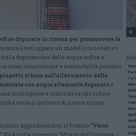
eflue depurate in risorsa per promuovere la
tiva mira a sviluppare un modello innovativo
 tra la depurazione delle acque reflue e
Rico
tra come innovazione e sostenibilità possano
Gia
Par
 progetto si basa sull’allevamento delle
Part
limentate con acque altamente depurate
e
Mar
Achi
one intelligente e innovativa che riduce
Tere
oiché evita il prelievo di nuove risorse
Cle
Ric
Ant
Ant
istinto, aggiudicandosi il Premio
“Verso
Gia
Luig
”
2024 nella categoria “Mondo dell’impresa –