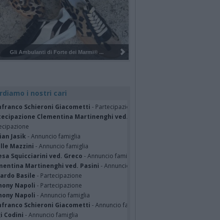
Pulizia del bosco del Rugareto a ...
rdiamo i nostri cari
nfranco Schieroni Giacometti
- Partecipazione
tecipazione Clementina Martinenghi ved. Pasini Valganna 06/08/2026
-
ecipazione
ian Jasik
- Annuncio famiglia
lle Mazzini
- Annuncio famiglia
sa Squicciarini ved. Greco
- Annuncio famiglia
mentina Martinenghi ved. Pasini
- Annuncio famiglia
cardo Basile
- Partecipazione
hony Napoli
- Partecipazione
hony Napoli
- Annuncio famiglia
nfranco Schieroni Giacometti
- Annuncio famiglia
i Codini
- Annuncio famiglia