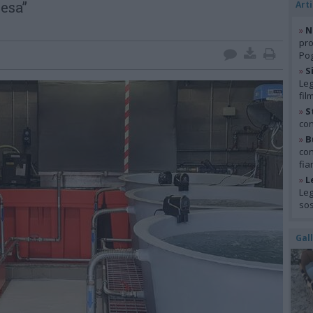
esa”
Arti
»
N
pro
Pog
»
S
Leg
fil
»
S
con
»
B
con
fia
»
L
Leg
so
Gal