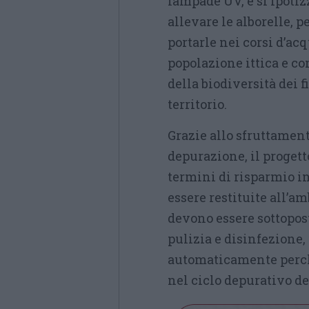
lampade UV, e si ipotiz
allevare le alborelle, pe
portarle nei corsi d’ac
popolazione ittica e co
della biodiversità dei
territorio.
Grazie allo sfruttament
depurazione, il proget
termini di risparmio in
essere restituite all’a
devono essere sottopos
pulizia e disinfezione
automaticamente perc
nel ciclo depurativo de