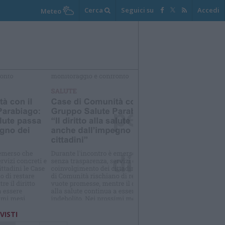
Cerca
Seguici su
Accedi
Meteo
elezioniamo per te
Il meglio di
 VISTI