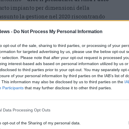
uarto impianto per dimensioni della
assunto la gestione nel 2020 riscontrando
 gestionali causa di diverse non conformità. In
ews -
Do Not Process My Personal Information
interventi di ammodernamento e migliorie
ora rispetta perfettamente tutti i parametri
to opt-out of the sale, sharing to third parties, or processing of your per
 all’ambiente acqua di ottima qualità, tanto
formation for targeted advertising by us, please use the below opt-out s
r selection. Please note that after your opt-out request is processed y
ogetto alBIOrelle premiato oggi.
Un progetto
eing interest-based ads based on personal information utilized by us or
 molte attività da noi svolte per la tutela di
disclosed to third parties prior to your opt-out. You may separately opt-
losure of your personal information by third parties on the IAB’s list of
 fauna
, e che hanno portato al risanamento, ad
. This information may also be disclosed by us to third parties on the
IA
ese e del Ceresio, tornati balneabili. Infine,
Participants
that may further disclose it to other third parties.
mento ittico, Alfa ha siglato un accordo
ale sezione della Federazione pesca sportiva
l Data Processing Opt Outs
one di pesci e avannotti nelle acque
incia di Varese».
o opt-out of the Sharing of my personal data.