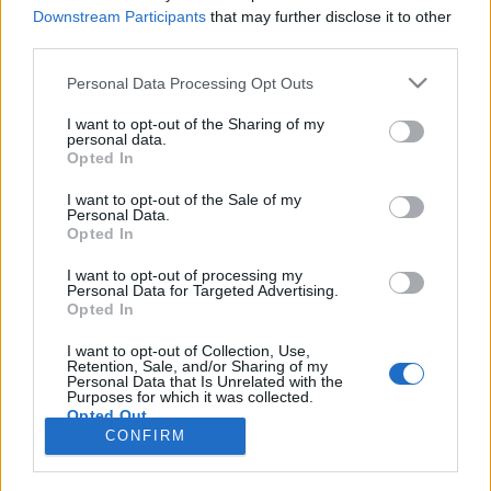
Downstream Participants
that may further disclose it to other
third parties.
Personal Data Processing Opt Outs
Registrati
Redazione
Invia notizia
Feed RSS
Facebook
I want to opt-out of the Sharing of my
personal data.
Twitter
Instagram
Contatti
Pubblicità
Opted In
I want to opt-out of the Sale of my
Legnanonews.com
Personal Data.
Sito di informazione locale
Opted In
Direttore responsabile: Marco Tajè
Registrazione al Tribunale di Milano n° 639 del 23/10/08
I want to opt-out of processing my
Redazione: Via Matteotti, 3 (presso Famiglia Legnanese)
Personal Data for Targeted Advertising.
20025 Legnano (MI)
Opted In
Cell.: +39.393.9013760
I want to opt-out of Collection, Use,
Email Direzione: direttore@legnanonews.com
Retention, Sale, and/or Sharing of my
Email Redazione: info@legnanonews.com
Personal Data that Is Unrelated with the
Pubblicità: commerciale@legnanonews.com
Purposes for which it was collected.
Opted Out
Tutti i contenuti originali sono di proprietà di LegnanoNews, ne è
CONFIRM
consentito l'utilizzo citando il sito come fonte. Dei contenuti non originali
viene citata la fonte.
Copyright © 2016 - 2026 - LegnanoNews - Proprietà di Professional