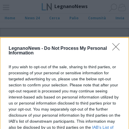
LegnanoNews
Home
News 24
Cerca
Palio
Comunità
Invia
ADV
LegnanoNews -
Do Not Process My Personal
Information
If you wish to opt-out of the sale, sharing to third parties, or
processing of your personal or sensitive information for
Archivio di "Maturità 2021"
targeted advertising by us, please use the below opt-out
section to confirm your selection. Please note that after your
opt-out request is processed you may continue seeing
Filtro per data
interest-based ads based on personal information utilized by
Non è stato trovato nessun articolo.
us or personal information disclosed to third parties prior to
your opt-out. You may separately opt-out of the further
Vai al sito in modalità classica
disclosure of your personal information by third parties on the
IAB’s list of downstream participants. This information may
also be disclosed by us to third parties on the
IAB’s List of