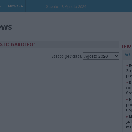
N
News24
Sabato , 8 Agosto 2026
ews
USTO GAROLFO"
I PIÙ
Arti
Filtro per data
»
R
San
pre
»
B
con
fia
»
N
pro
Pog
»
M
gia
mat