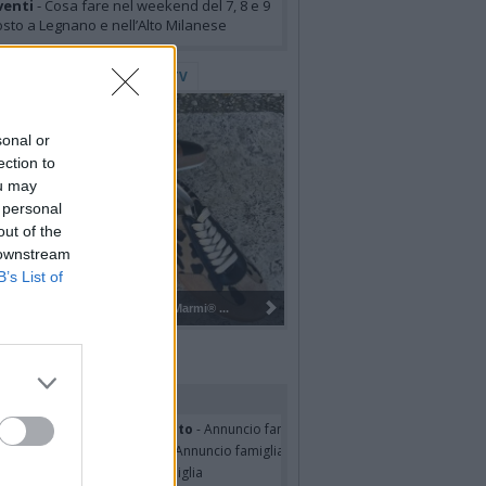
venti
- Cosa fare nel weekend del 7, 8 e 9
sto a Legnano e nell’Alto Milanese
lerie Fotografiche
WebTV
sonal or
ection to
ou may
 personal
out of the
 downstream
B’s List of
Gli Ambulanti di Forte dei Marmi® ...
rdiamo i nostri cari
erina Martini ved. Cecconato
- Annuncio famiglia
nelia Masini Ved. Pagani
- Annuncio famiglia
er Pulsinelli
- Annuncio famiglia