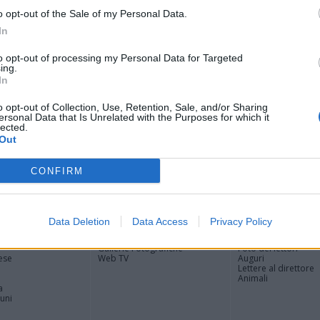
Ale
o opt-out of the Sale of my Personal Data.
Giu
In
PIE
Gine
to opt-out of processing my Personal Data for Targeted
Gia
ing.
Cle
In
Mar
Achi
o opt-out of Collection, Use, Retention, Sale, and/or Sharing
ersonal Data that Is Unrelated with the Purposes for which it
Tere
lected.
Out
CONFIRM
Registrati
Redazione
Invia notizia
Feed RSS
Facebook
Data Deletion
Data Access
Privacy Policy
ORI
MULTIMEDIA
COMUNITÀ
Gallerie Fotografiche
Foto dei lettori
ese
Web TV
Auguri
Lettere al direttore
Animali
a
muni