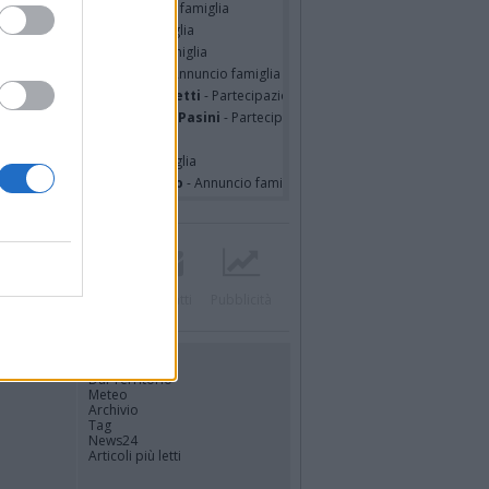
ssando Colombo
- Annuncio famiglia
seppe Fava
- Annuncio famiglia
TRO MALERBA
- Annuncio famiglia
tte Pedotti ved. Urbini
- Annuncio famiglia
nfranco Schieroni Giacometti
- Partecipazione
mentina Martinenghi ved. Pasini
- Partecipazione
ian Jasik
- Annuncio famiglia
lle Mazzini
- Annuncio famiglia
sa Squicciarini ved. Greco
- Annuncio famiglia
Twitter
Instagram
Contatti
Pubblicità
UTILITÀ
Dal Territorio
Meteo
Archivio
Tag
News24
Articoli più letti