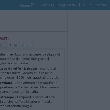
Cerca
Seguici su
Accedi
Meteo
 VISTI
coli
Foto
Video
eligione
- Legnano accoglie le reliquie di
ta Teresa di Lisieux: due giorni di
ghiera al monastero
usto Garolfo - Dairago
- Incendio al
fine tra Busto Garolfo e Dairago: in
mme quasi 4.000 metri quadrati di verde
erviano
- Casa affittata all’insaputa del
prietario: la Polizia Locale di Nerviano e
liano smaschera la truffa
altempo
- Temporali e vento, allerta
lla anche nell’Alto Milanese fino alla
tina di sabato 8 luglio