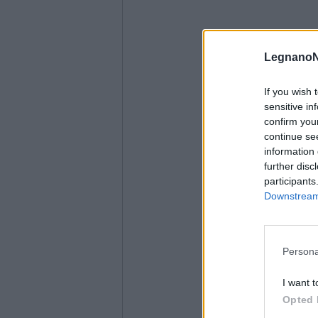
LegnanoN
If you wish 
sensitive in
confirm you
continue se
information 
further disc
participants
Downstream 
Persona
I want t
Opted 