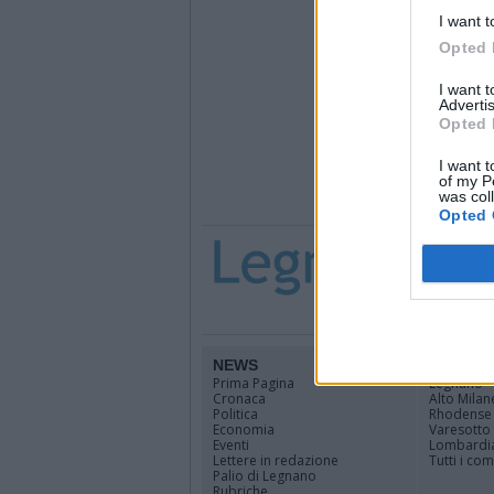
I want t
Opted 
I want 
Advertis
Opted 
I want t
of my P
was col
Opted 
NEWS
TERRIT
Prima Pagina
Legnano
Cronaca
Alto Milan
Politica
Rhodense
Economia
Varesotto
Eventi
Lombardi
Lettere in redazione
Tutti i co
Palio di Legnano
Rubriche