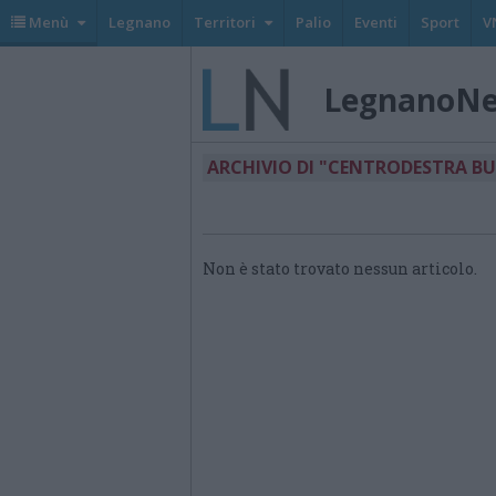
Menù
Legnano
Territori
Palio
Eventi
Sport
V
LegnanoN
ARCHIVIO DI "CENTRODESTRA B
Non è stato trovato nessun articolo.