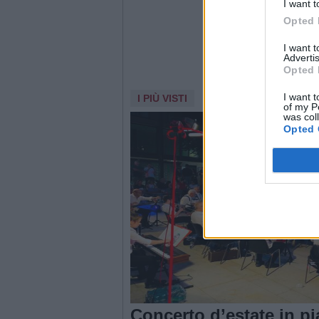
I want t
Opted 
I want 
Advertis
Opted 
I want t
I PIÙ VISTI
of my P
was col
Opted 
Concerto d’estate in 