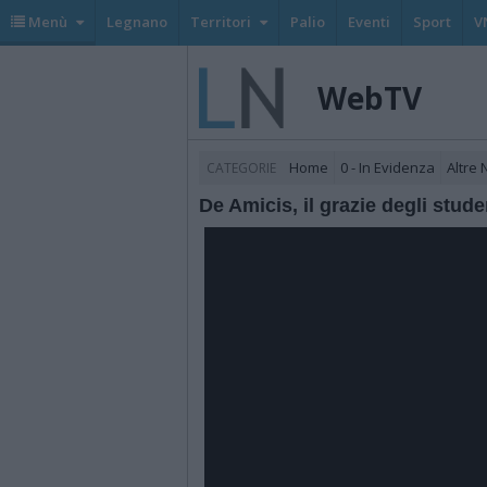
Menù
Legnano
Territori
Palio
Eventi
Sport
V
WebTV
Home
0 - In Evidenza
Altre
CATEGORIE
De Amicis, il grazie degli stude