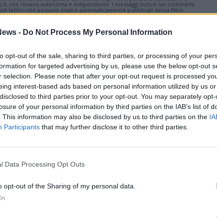
s.it, che rimane autonoma e indipendente. I messaggi inclusi nei commenti
ingoli lettori che possono essere automaticamente pubblicati senza filtro
nk a siti esterni verranno rimossi in automatico dal sistema.
ews -
Do Not Process My Personal Information
to opt-out of the sale, sharing to third parties, or processing of your per
formation for targeted advertising by us, please use the below opt-out s
r selection. Please note that after your opt-out request is processed y
eing interest-based ads based on personal information utilized by us or
disclosed to third parties prior to your opt-out. You may separately opt-
losure of your personal information by third parties on the IAB’s list of
Inaugurata la nuova
. This information may also be disclosed by us to third parties on the
IA
Casa di Comunità di
Participants
that may further disclose it to other third parties.
Busto Garolfo
l Data Processing Opt Outs
n passano mai di
o opt-out of the Sharing of my personal data.
iglione Olona
In