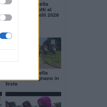
Che rimonta nella
Corsa delle Botti al
è
Palio dei Castelli 2026
I Bersaglieri della
sezione di Legnano in
festa