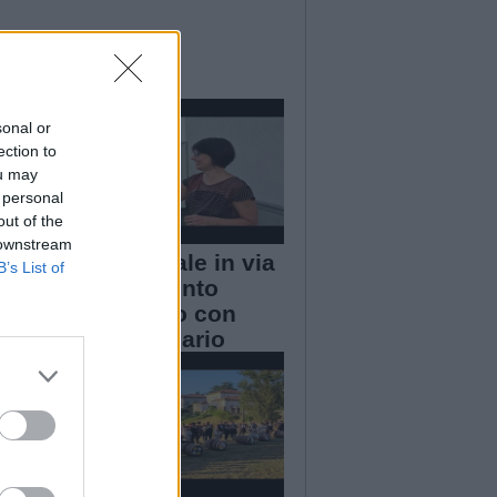
sonal or
ection to
ou may
 personal
out of the
 downstream
Housing sociale in via
B’s List of
dei Mille, il punto
sull’intervento con
l’assessore Mario
Brambilla