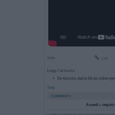
Vota
Link
Leggi l'articolo:
De Amicis, dalla 5A un video pe
TAG
COMMENTI
Accedi
o
registr
L'email è richiesta ma non verrà mostrata ai visi