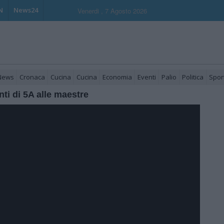
N
News24
Venerdi , 7 Agosto 2026
 News
Cronaca
Cucina
Cucina
Economia
Eventi
Palio
Politica
Spor
nti di 5A alle maestre