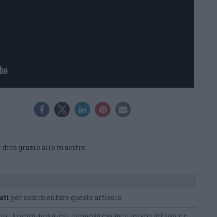
r dire grazie alle maestre
ati
per commentare questo articolo.
tatori. Il contenuto di questo commento esprime il pensiero dell'autore e