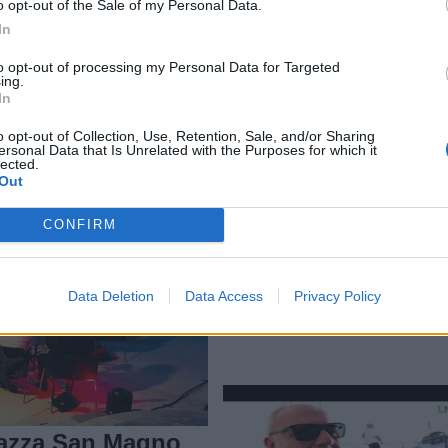
o opt-out of the Sale of my Personal Data.
Riqualificazione ex
In
Bernocchi – ex
Mottana, a che punto 
to opt-out of processing my Personal Data for Targeted
ing.
l’intervento?
In
o opt-out of Collection, Use, Retention, Sale, and/or Sharing
ersonal Data that Is Unrelated with the Purposes for which it
lected.
Out
CONFIRM
Data Deletion
Data Access
Privacy Policy
Serata Trap al Rugby
Sound 2023
piazza San Magno