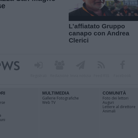
se
L’affiatato Gruppo
canapo con Andrea
Clerici
Registrati
Redazione
Invia notizia
Feed RSS
Facebook
ORI
MULTIMEDIA
COMUNITÀ
Gallerie Fotografiche
Foto dei lettori
ese
Web TV
Auguri
Lettere al direttore
Animali
a
muni