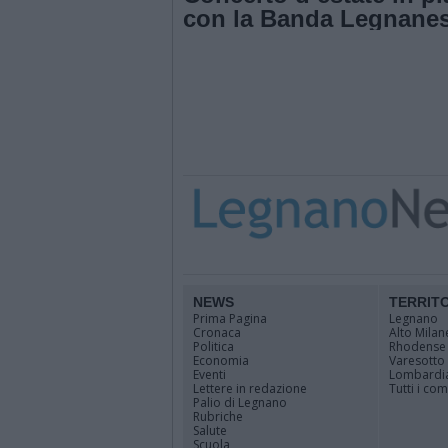
con la Banda Legnane
NEWS
TERRIT
Prima Pagina
Legnano
Cronaca
Alto Milan
Politica
Rhodense
Economia
Varesotto
Eventi
Lombardi
Lettere in redazione
Tutti i co
Palio di Legnano
Rubriche
Salute
Scuola