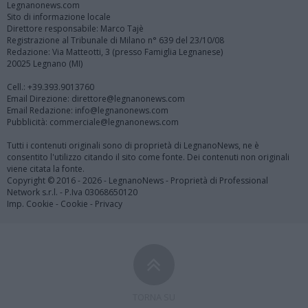
Legnanonews.com
Sito di informazione locale
Direttore responsabile: Marco Tajè
Registrazione al Tribunale di Milano n° 639 del 23/10/08
Redazione: Via Matteotti, 3 (presso Famiglia Legnanese)
20025 Legnano (MI)
Cell.: +39.393.9013760
Email Direzione: direttore@legnanonews.com
Email Redazione: info@legnanonews.com
Pubblicità: commerciale@legnanonews.com
Tutti i contenuti originali sono di proprietà di LegnanoNews, ne è
consentito l'utilizzo citando il sito come fonte. Dei contenuti non originali
viene citata la fonte.
Copyright © 2016 - 2026 - LegnanoNews - Proprietà di Professional
Network s.r.l. - P.Iva 03068650120
Imp. Cookie
-
Cookie
-
Privacy
TORNA SU