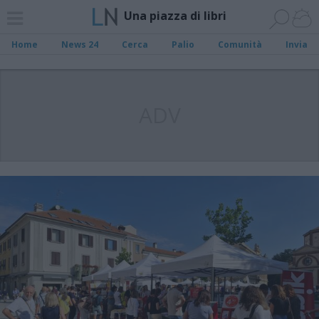
Una piazza di libri
Home
News 24
Cerca
Palio
Comunità
Invia
ADV