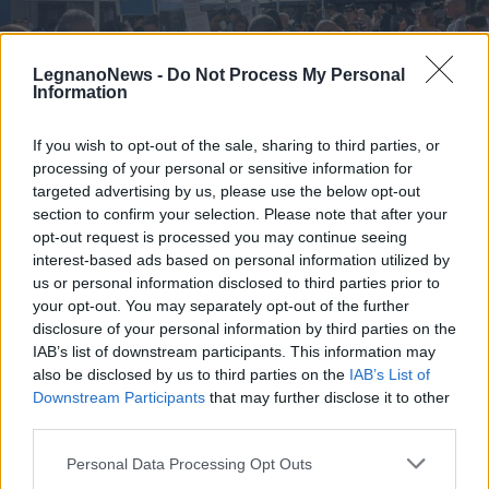
LegnanoNews -
Do Not Process My Personal
Information
If you wish to opt-out of the sale, sharing to third parties, or
processing of your personal or sensitive information for
targeted advertising by us, please use the below opt-out
LEGNANO
Stand, incontri con gli autori e
section to confirm your selection. Please note that after your
opt-out request is processed you may continue seeing
attività per i più piccoli: Legnano si
interest-based ads based on personal information utilized by
trasforma in una “Piazza di Libri”
us or personal information disclosed to third parties prior to
your opt-out. You may separately opt-out of the further
disclosure of your personal information by third parties on the
IAB’s list of downstream participants. This information may
also be disclosed by us to third parties on the
IAB’s List of
Downstream Participants
that may further disclose it to other
third parties.
Personal Data Processing Opt Outs