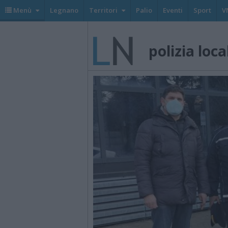
Menù
Legnano
Territori
Palio
Eventi
Sport
V
polizia loca