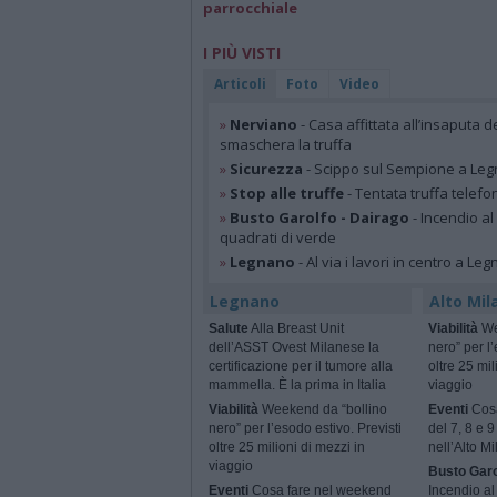
parrocchiale
I PIÙ VISTI
Articoli
Foto
Video
»
Nerviano
- Casa affittata all’insaputa d
smaschera la truffa
»
Sicurezza
- Scippo sul Sempione a Legn
»
Stop alle truffe
- Tentata truffa telefo
»
Busto Garolfo - Dairago
- Incendio al
quadrati di verde
»
Legnano
- Al via i lavori in centro a Le
Legnano
Alto Mil
Salute
Alla Breast Unit
Viabilità
We
dell’ASST Ovest Milanese la
nero” per l’
certificazione per il tumore alla
oltre 25 mil
mammella. È la prima in Italia
viaggio
Viabilità
Weekend da “bollino
Eventi
Cosa
nero” per l’esodo estivo. Previsti
del 7, 8 e 
oltre 25 milioni di mezzi in
nell’Alto M
viaggio
Busto Garo
Eventi
Cosa fare nel weekend
Incendio al