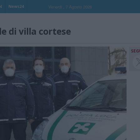
N
News24
Venerdi , 7 Agosto 2026
le di villa cortese
SEG