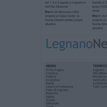
del 7, 8 e 9 agosto a Legnano e
Garolfo e D
nell’Alto Milanese
quasi 4.000
verde
Rho
In via Moscova a Rho
sorgerà un Data Center: la
Rho
In via
Giunta Orlandi adotta il piano
sorgerà un 
attuativo
Giunta Orla
attuativo
NEWS
TERRIT
Prima Pagina
Legnano
Cronaca
Alto Milan
Politica
Rhodense
Economia
Varesotto
Eventi
Lombardi
Lettere in redazione
Tutti i co
Palio di Legnano
Rubriche
Salute
Scuola
Editoriale
Sport