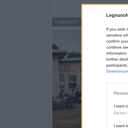
LegnanoN
COMUNITÀ
If you wish 
sensitive in
confirm you
continue se
information 
further disc
participants
Downstream 
Persona
I want t
Opted 
I want t