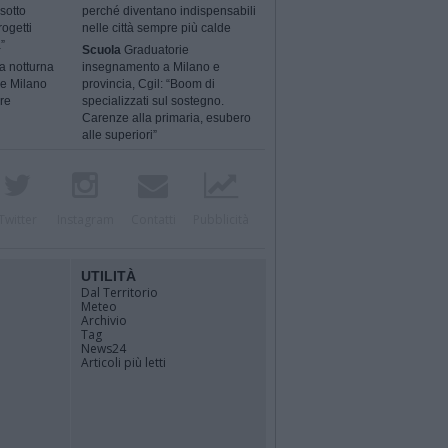
sotto
perché diventano indispensabili
rogetti
nelle città sempre più calde
”
Scuola
Graduatorie
a notturna
insegnamento a Milano e
 e Milano
provincia, Cgil: “Boom di
ere
specializzati sul sostegno.
Carenze alla primaria, esubero
alle superiori”
Twitter
Instagram
Contatti
Pubblicità
UTILITÀ
Dal Territorio
Meteo
Archivio
Tag
News24
Articoli più letti