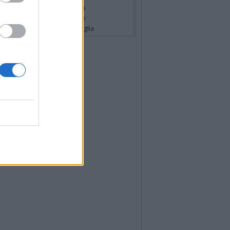
cardo Basile
- Partecipazione
hony Napoli
- Partecipazione
hony Napoli
- Annuncio famiglia