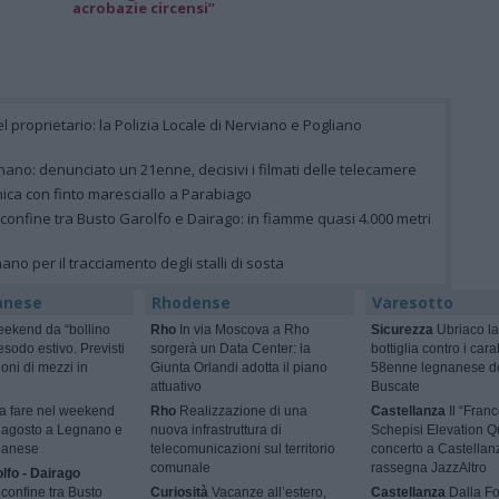
acrobazie circensi”
el proprietario: la Polizia Locale di Nerviano e Pogliano
ano: denunciato un 21enne, decisivi i filmati delle telecamere
nica con finto maresciallo a Parabiago
 confine tra Busto Garolfo e Dairago: in fiamme quasi 4.000 metri
gnano per il tracciamento degli stalli di sosta
anese
Rhodense
Varesotto
ekend da “bollino
Rho
In via Moscova a Rho
Sicurezza
Ubriaco la
esodo estivo. Previsti
sorgerà un Data Center: la
bottiglia contro i cara
ioni di mezzi in
Giunta Orlandi adotta il piano
58enne legnanese d
attuativo
Buscate
 fare nel weekend
Rho
Realizzazione di una
Castellanza
Il “Fran
9 agosto a Legnano e
nuova infrastruttura di
Schepisi Elevation Qu
ilanese
telecomunicazioni sul territorio
concerto a Castellan
comunale
rassegna JazzAltro
lfo - Dairago
 confine tra Busto
Curiosità
Vacanze all’estero,
Castellanza
Dalla F