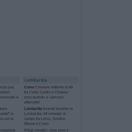
Lombardia
ncia una
Como
Chiusure notturne in A9
binieri:
tra Como Centro e Chiasso:
enunciato a
ecco quando e i percorsi
alternativi
cesco
Lombardia
Incendi boschivi in
artet” in
Lombardia: 48 volontari in
za con la
campo tra Lecco, Sondrio,
Milano e Como
ondazione
Rifugi climatici, cosa sono e