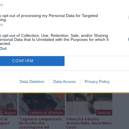
Ric
In
Ant
to opt-out of processing my Personal Data for Targeted
Ant
ing.
In
o opt-out of Collection, Use, Retention, Sale, and/or Sharing
ersonal Data that Is Unrelated with the Purposes for which it
lected.
a non va in ferie: ogni
Out
a per te
CONFIRM
 Castronno propone un appuntamento diverso ogni sera, tra
rsazioni, laboratori creativi, sfide musicali e burraco
Data Deletion
Data Access
Privacy Policy
Auguri
Lettere al direttore
Animali
ni di
“Legnano tempestata
Smarrita a Busto
uguri
da buche che
Arsizio Nala, micia Main
costringono ad
Coon