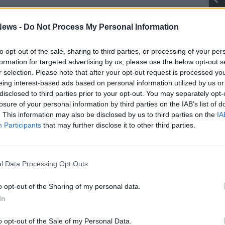
Gli Ambulanti di Forte dei Marmi® ...
ews -
Do Not Process My Personal Information
to opt-out of the sale, sharing to third parties, or processing of your per
SEG
formation for targeted advertising by us, please use the below opt-out s
r selection. Please note that after your opt-out request is processed y
eing interest-based ads based on personal information utilized by us or
disclosed to third parties prior to your opt-out. You may separately opt-
losure of your personal information by third parties on the IAB’s list of
. This information may also be disclosed by us to third parties on the
IA
Participants
that may further disclose it to other third parties.
Rico
Giu
PIE
Gine
l Data Processing Opt Outs
Gia
Cle
o opt-out of the Sharing of my personal data.
Mar
In
Achi
Tere
o opt-out of the Sale of my Personal Data.
Cle