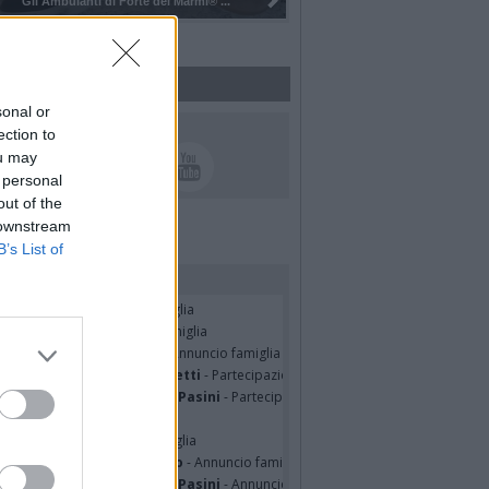
Pulizia del bosco del Rugareto a ...
sonal or
UICI SUI SOCIAL
ection to
ou may
 personal
out of the
 downstream
B’s List of
rdiamo i nostri cari
seppe Fava
- Annuncio famiglia
TRO MALERBA
- Annuncio famiglia
tte Pedotti ved. Urbini
- Annuncio famiglia
nfranco Schieroni Giacometti
- Partecipazione
mentina Martinenghi ved. Pasini
- Partecipazione
ian Jasik
- Annuncio famiglia
lle Mazzini
- Annuncio famiglia
sa Squicciarini ved. Greco
- Annuncio famiglia
mentina Martinenghi ved. Pasini
- Annuncio famiglia