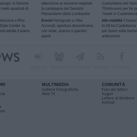
airago: in fiamme
attenzione ai souvenir vegetali:
Comunitaria del Vare
 metri quadrati di
la campagna del Servizio
70mila euro per tre p
Fitosanitario della Lombardia
“made in Castellanza
 Moscova a Rho
Eventi
Ferragosto a Villa
Info viabilità
Chiusur
Data Center: la
Arconati, apertura straordinaria
in A8 tra Castellanza
ndi adotta il piano
con visite, pranzo e giardini
per lavori sulle barri
aperti
antirumore
Registrati
Redazione
Invia notizia
Feed RSS
Facebook
ORI
MULTIMEDIA
COMUNITÀ
Gallerie Fotografiche
Foto dei lettori
ese
Web TV
Auguri
Lettere al direttore
Animali
a
muni