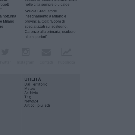
rogetti
nelle città sempre più calde
”
Scuola
Graduatorie
a notturna
insegnamento a Milano e
 e Milano
provincia, Cgil: “Boom di
ere
specializzati sul sostegno.
Carenze alla primaria, esubero
alle superiori”
Twitter
Instagram
Contatti
Pubblicità
UTILITÀ
Dal Territorio
Meteo
Archivio
Tag
News24
Articoli più letti