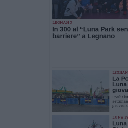
LEGNANO
In 300 al “Luna Park se
barriere” a Legnano
LEGNAN
La Pol
Luna 
giova
I polizi
settimana
prevenzi
LUNA P
Luna 