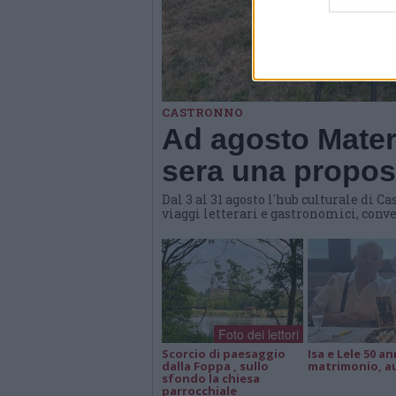
CASTRONNO
Ad agosto Materi
sera una propost
Dal 3 al 31 agosto l'hub culturale di
viaggi letterari e gastronomici, conve
Foto dei lettori
Scorcio di paesaggio
Isa e Lele 50 an
dalla Foppa , sullo
matrimonio, a
sfondo la chiesa
parrocchiale