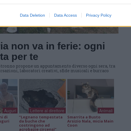
Ant
Gia
Luig
Data Deletion
Data Access
Privacy Policy
a non va in ferie: ogni
a per te
 Castronno propone un appuntamento diverso ogni sera, tra
rsazioni, laboratori creativi, sfide musicali e burraco
Auguri
Lettere al direttore
Animali
ni di
“Legnano tempestata
Smarrita a Busto
uguri
da buche che
Arsizio Nala, micia Main
costringono ad
Coon
acrobazie circensi”