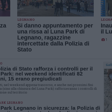
LEGNANO
LEGN
nza
Si danno appuntamento per
Inau
una rissa al Luna Park di
il L
Legnano, ragazzine
1
intercettate dalla Polizia di
Stato
O
Gal
izia di Stato rafforza i controlli per il
Park: nel weekend identificati 82
ni, 15 erano pregiudicati
otti, nel weekend appena trascorso, e anche nei prossimi fini
 (sino alla chiusura del Luna Park) rafforzeranno i controlli di
one sul territorio
ARK LEGNANO
Park Legnano in sicurezza: la Polizia di