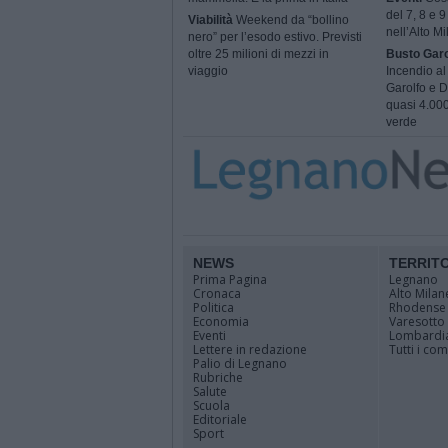
del 7, 8 e 
Viabilità
Weekend da “bollino
nell’Alto M
nero” per l’esodo estivo. Previsti
oltre 25 milioni di mezzi in
Busto Garo
viaggio
Incendio al
Garolfo e D
quasi 4.000
verde
NEWS
TERRIT
Prima Pagina
Legnano
Cronaca
Alto Milan
Politica
Rhodense
Economia
Varesotto
Eventi
Lombardi
Lettere in redazione
Tutti i co
Palio di Legnano
Rubriche
Salute
Scuola
Editoriale
Sport