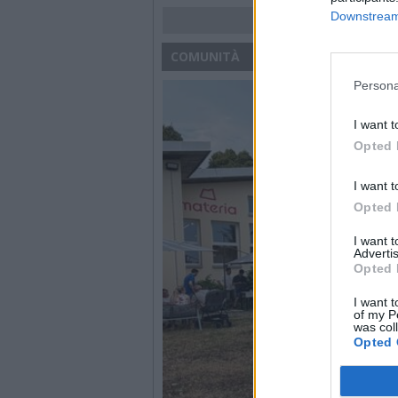
Downstream 
COMUNITÀ
Persona
I want t
Opted 
I want t
Opted 
I want 
Advertis
Opted 
I want t
of my P
was col
Opted 