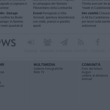
9 agosto a Legnano e
la campagna del Servizio
70mila euro per tre p
ilanese
Fitosanitario della Lombardia
“made in Castellanza
lfo - Dairago
Eventi
Ferragosto a Villa
Info viabilità
Chiusur
 confine tra Busto
Arconati, apertura straordinaria
in A8 tra Castellanza
airago: in fiamme
con visite, pranzo e giardini
per lavori sulle barri
 metri quadrati di
aperti
antirumore
Registrati
Redazione
Invia notizia
Feed RSS
Facebook
ORI
MULTIMEDIA
COMUNITÀ
Gallerie Fotografiche
Foto dei lettori
ese
Web TV
Auguri
Lettere al direttore
Animali
a
muni