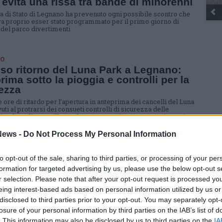
 evita una rissa tra bande di minorenni
ia di Stato di Legnano ha prevenuto ogni possibile scontro che
 proprio esser stato programmato per il primo giorno di
 del parco divertimenti
O
eso ritorno del Luna Park a Legnano:
rima sotto la pioggia e controlli per la
ezza
 ore di ritardo per l’apertura in anteprima dei cancelli del Luna
ti al protrarsi dei consueti controlli di sicurezza delle
ni. Adrenalina a mille per le tre nuove giostre presenti quest’anno
ews -
Do Not Process My Personal Information
O
na Park di Legnano è pronto ad aprire i
nti con giostre, dolci e serate come
to opt-out of the sale, sharing to third parties, or processing of your per
oween
formation for targeted advertising by us, please use the below opt-out s
r selection. Please note that after your opt-out request is processed y
de Pre-Apertura” è prevista per sabato 19 ottobre. Sabato 26
i sarà il taglio del nastro e tutte le 100 attrazioni saranno aperte.
eing interest-based ads based on personal information utilized by us or
verà la serata di Halloween con dinosauri e tante attrazioni
disclosed to third parties prior to your opt-out. You may separately opt-
losure of your personal information by third parties on the IAB’s list of
. This information may also be disclosed by us to third parties on the
IA