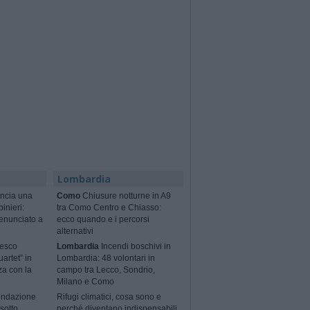
Lombardia
ncia una
Como
Chiusure notturne in A9
binieri:
tra Como Centro e Chiasso:
enunciato a
ecco quando e i percorsi
alternativi
cesco
Lombardia
Incendi boschivi in
artet” in
Lombardia: 48 volontari in
za con la
campo tra Lecco, Sondrio,
Milano e Como
ondazione
Rifugi climatici, cosa sono e
sotto
perché diventano indispensabili