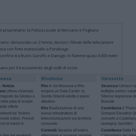
el proprietario: la Polizia Locale di Nerviano e Pogliano
ano: denunciato un 21enne, decisivi i filmati delle telecamere
nica con finto maresciallo a Parabiago
 confine tra Busto Garolfo e Dairago: in fiamme quasi 4.000 metri
gnano per il tracciamento degli stalli di sosta
anese
Rhodense
Varesotto
- Notizia
Rho
In via Moscova a Rho
Sicurezza
Ubriaco la
ata
Ultima chiamata
sorgerà un Data Center: la
bottiglia contro i cara
rragosto da Giridea a
Giunta Orlandi adotta il piano
58enne legnanese d
mille paia di scarpe
attuativo
Buscate
ante offerte
Rho
Realizzazione di una
Castellanza
Il “Fran
ekend da “bollino
nuova infrastruttura di
Schepisi Elevation Qu
esodo estivo. Previsti
telecomunicazioni sul territorio
concerto a Castellan
ioni di mezzi in
comunale
rassegna JazzAltro
Curiosità
Vacanze all’estero,
Castellanza
Dalla F
 fare nel weekend
attenzione ai souvenir vegetali:
Comunitaria del Vare