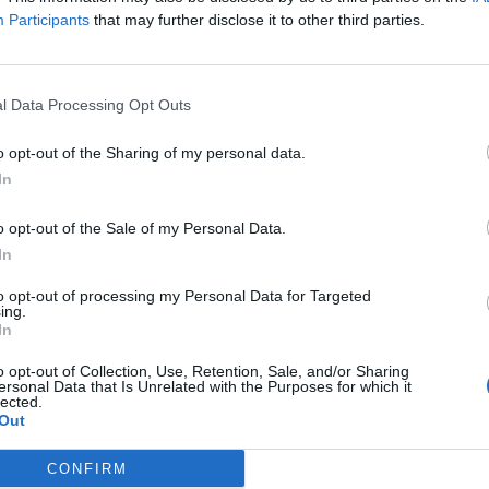
Participants
that may further disclose it to other third parties.
Guarda l'archivio
l Data Processing Opt Outs
SEG
o opt-out of the Sharing of my personal data.
In
o opt-out of the Sale of my Personal Data.
In
Rico
Gine
to opt-out of processing my Personal Data for Targeted
ing.
Gia
In
Cle
Mar
o opt-out of Collection, Use, Retention, Sale, and/or Sharing
Achi
ersonal Data that Is Unrelated with the Purposes for which it
lected.
Tere
Out
Cle
Ric
CONFIRM
Ant