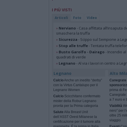
I PIÙ VISTI
Articoli
Foto
Video
»
Nerviano
- Casa affittata all’insaputa d
smaschera la truffa
»
Sicurezza
- Scippo sul Sempione a Legn
»
Stop alle truffe
- Tentata truffa telefo
»
Busto Garolfo - Dairago
- Incendio al
quadrati di verde
»
Legnano
- Al via i lavori in centro a Le
Legnano
Alto Mil
Calcio
Anche un inedito “derby”
Canegrate 
con la Virtus Cantalupo per il
sponsorizz
Legnano Women
prima di Fe
Canegrate: 
Calcio
Scicchitano confermato
a 7 euro e t
mister della Robur Legnano
pronta per la Prima categoria
Viabilità
We
nero” per l’
Salute
Alla Breast Unit
oltre 25 mil
dell’ASST Ovest Milanese la
viaggio
certificazione per il tumore alla
mammella. È la prima in Italia
Eventi
Cosa