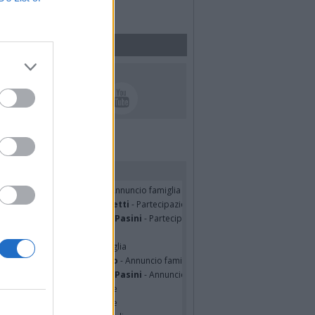
UICI SUI SOCIAL
rdiamo i nostri cari
tte Pedotti ved. Urbini
- Annuncio famiglia
nfranco Schieroni Giacometti
- Partecipazione
mentina Martinenghi ved. Pasini
- Partecipazione
ian Jasik
- Annuncio famiglia
lle Mazzini
- Annuncio famiglia
sa Squicciarini ved. Greco
- Annuncio famiglia
mentina Martinenghi ved. Pasini
- Annuncio famiglia
cardo Basile
- Partecipazione
hony Napoli
- Partecipazione