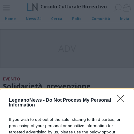
Circolo Culturale Ricreativo
Home
News 24
Cerca
Palio
Comunità
Invia
ADV
EVENTO
Solidarietà, prevenzione
oncologica e cultura: a Busto
Garolfo “Due anni in una sera”
LegnanoNews -
Do Not Process My Personal
Information
If you wish to opt-out of the sale, sharing to third parties, or
processing of your personal or sensitive information for
targeted advertising by us, please use the below opt-out