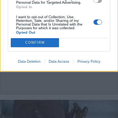
Personal Data for Targeted Advertising.
Opted In
I want to opt-out of Collection, Use,
CASTANO PRIMO
Retention, Sale, and/or Sharing of my
Trovato con cocaina, MDMA e
Personal Data that Is Unrelated with the
Purposes for which it was collected.
hashish al Festival di Castano
Opted Out
Primo: bloccato un 22enne di
Lainate
CONFIRM
Data Deletion
Data Access
Privacy Policy