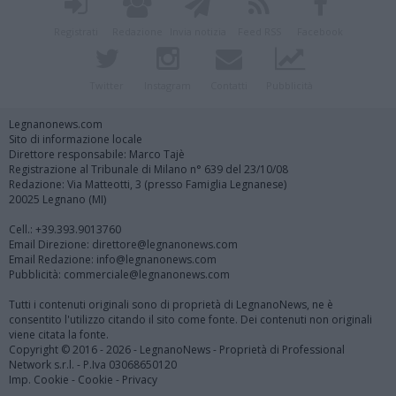
Registrati
Redazione
Invia notizia
Feed RSS
Facebook
Twitter
Instagram
Contatti
Pubblicità
Legnanonews.com
Sito di informazione locale
Direttore responsabile: Marco Tajè
Registrazione al Tribunale di Milano n° 639 del 23/10/08
Redazione: Via Matteotti, 3 (presso Famiglia Legnanese)
20025 Legnano (MI)
Cell.: +39.393.9013760
Email Direzione: direttore@legnanonews.com
Email Redazione: info@legnanonews.com
Pubblicità: commerciale@legnanonews.com
Tutti i contenuti originali sono di proprietà di LegnanoNews, ne è
consentito l'utilizzo citando il sito come fonte. Dei contenuti non originali
viene citata la fonte.
Copyright © 2016 - 2026 - LegnanoNews - Proprietà di Professional
Network s.r.l. - P.Iva 03068650120
Imp. Cookie
-
Cookie
-
Privacy