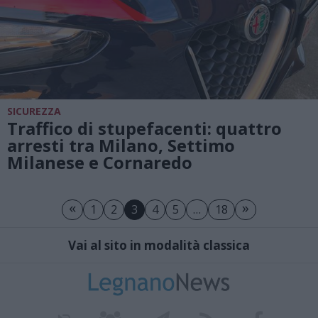
SICUREZZA
Traffico di stupefacenti: quattro
arresti tra Milano, Settimo
Milanese e Cornaredo
«
»
1
2
3
4
5
…
18
Vai al sito in modalità classica