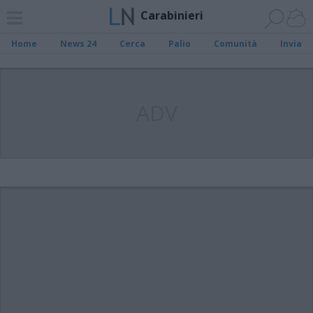
Carabinieri
Home
News 24
Cerca
Palio
Comunità
Invia
ADV