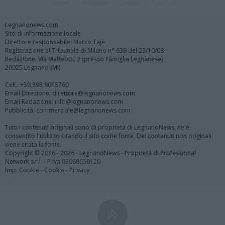
Twitter
Instagram
Contatti
Pubblicità
Legnanonews.com
Sito di informazione locale
Direttore responsabile: Marco Tajè
Registrazione al Tribunale di Milano n° 639 del 23/10/08
Redazione: Via Matteotti, 3 (presso Famiglia Legnanese)
20025 Legnano (MI)
Cell.: +39.393.9013760
Email Direzione: direttore@legnanonews.com
Email Redazione: info@legnanonews.com
Pubblicità: commerciale@legnanonews.com
Tutti i contenuti originali sono di proprietà di LegnanoNews, ne è
consentito l'utilizzo citando il sito come fonte. Dei contenuti non originali
viene citata la fonte.
Copyright © 2016 - 2026 - LegnanoNews - Proprietà di Professional
Network s.r.l. - P.Iva 03068650120
Imp. Cookie
-
Cookie
-
Privacy