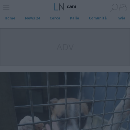
cani
Home
News 24
Cerca
Palio
Comunità
Invia
ADV