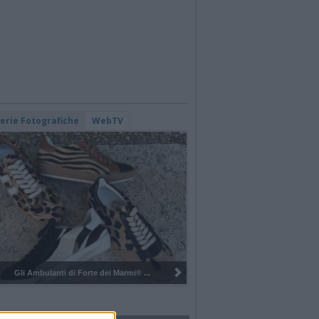
lerie Fotografiche
WebTV
Pulizia del bosco del Rugareto a ...