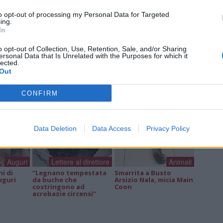
to opt-out of processing my Personal Data for Targeted
ing.
In
a non va in ferie: ogni
o opt-out of Collection, Use, Retention, Sale, and/or Sharing
ersonal Data that Is Unrelated with the Purposes for which it
lected.
a per te
Out
 Castronno propone un appuntamento diverso ogni sera, tra
rsazioni, laboratori creativi, sfide musicali e burraco
CONFIRM
Data Deletion
Data Access
Privacy Policy
Auguri
Lettere al direttore
Animali
ni di
“Legnano tempestata
Smarrita a Busto
uguri
da buche che
Arsizio Nala, micia Main
costringono ad
Coon
acrobazie circensi”