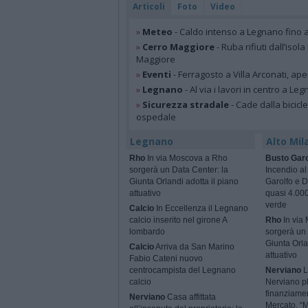
Articoli
Foto
Video
»
Meteo
- Caldo intenso a Legnano fino a
»
Cerro Maggiore
- Ruba rifiuti dall’iso
Maggiore
»
Eventi
- Ferragosto a Villa Arconati, ape
»
Legnano
- Al via i lavori in centro a Le
»
Sicurezza stradale
- Cade dalla bicic
ospedale
Legnano
Alto Mil
Rho
In via Moscova a Rho
Busto Garo
sorgerà un Data Center: la
Incendio al
Giunta Orlandi adotta il piano
Garolfo e D
attuativo
quasi 4.000
verde
Calcio
In Eccellenza il Legnano
calcio inserito nel girone A
Rho
In via
lombardo
sorgerà un 
Giunta Orla
Calcio
Arriva da San Marino
attuativo
Fabio Cateni nuovo
centrocampista del Legnano
Nerviano
L
calcio
Nerviano p
finanziame
Nerviano
Casa affittata
Mercato. “M