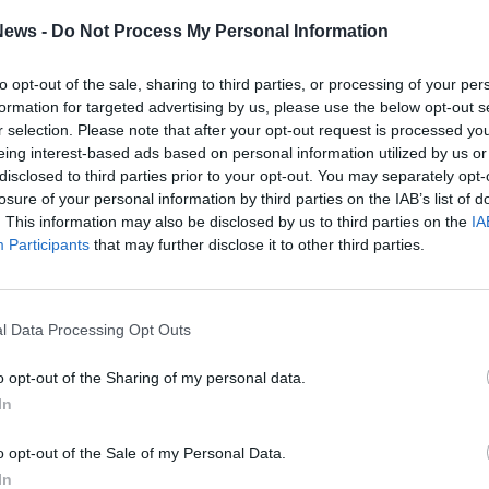
ews -
Do Not Process My Personal Information
SEG
to opt-out of the sale, sharing to third parties, or processing of your per
formation for targeted advertising by us, please use the below opt-out s
r selection. Please note that after your opt-out request is processed y
eing interest-based ads based on personal information utilized by us or
disclosed to third parties prior to your opt-out. You may separately opt-
losure of your personal information by third parties on the IAB’s list of
Rico
. This information may also be disclosed by us to third parties on the
IA
PIE
Participants
that may further disclose it to other third parties.
Gine
Gia
Cle
Mar
l Data Processing Opt Outs
Achi
Tere
o opt-out of the Sharing of my personal data.
Cle
In
Ric
Ant
o opt-out of the Sale of my Personal Data.
Ant
Gia
In