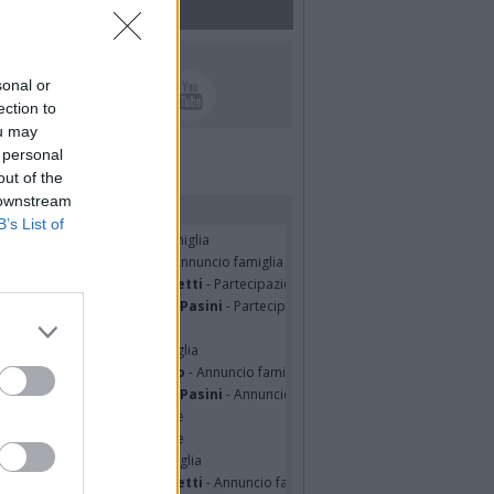
UICI SUI SOCIAL
sonal or
ection to
ou may
 personal
out of the
 downstream
rdiamo i nostri cari
B’s List of
TRO MALERBA
- Annuncio famiglia
tte Pedotti ved. Urbini
- Annuncio famiglia
nfranco Schieroni Giacometti
- Partecipazione
mentina Martinenghi ved. Pasini
- Partecipazione
ian Jasik
- Annuncio famiglia
lle Mazzini
- Annuncio famiglia
sa Squicciarini ved. Greco
- Annuncio famiglia
mentina Martinenghi ved. Pasini
- Annuncio famiglia
cardo Basile
- Partecipazione
hony Napoli
- Partecipazione
hony Napoli
- Annuncio famiglia
nfranco Schieroni Giacometti
- Annuncio famiglia