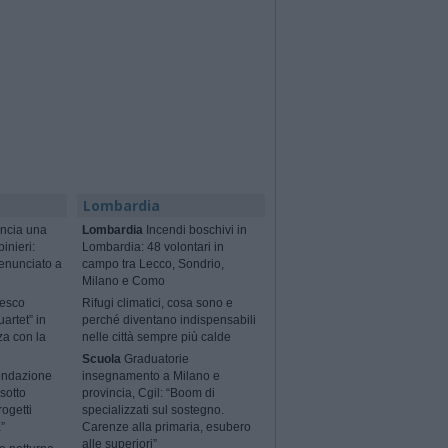
Lombardia
ncia una
Lombardia
Incendi boschivi in
binieri:
Lombardia: 48 volontari in
enunciato a
campo tra Lecco, Sondrio,
Milano e Como
cesco
Rifugi climatici, cosa sono e
artet” in
perché diventano indispensabili
za con la
nelle città sempre più calde
Scuola
Graduatorie
ondazione
insegnamento a Milano e
sotto
provincia, Cgil: “Boom di
rogetti
specializzati sul sostegno.
”
Carenze alla primaria, esubero
alle superiori”