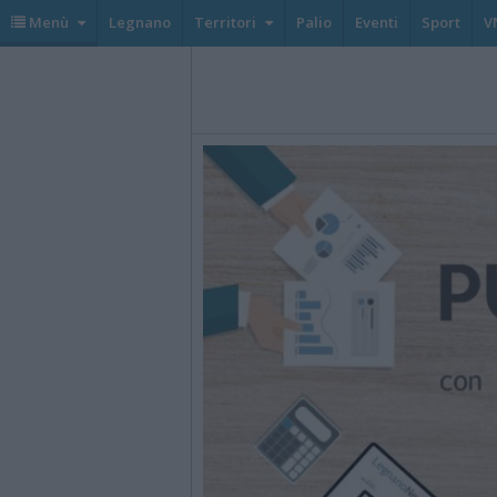
Menù
Legnano
Territori
Palio
Eventi
Sport
V