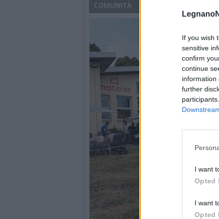
COMUNITÀ
LegnanoN
If you wish 
sensitive in
confirm you
continue se
information 
further disc
participants
Downstream 
Persona
I want t
Opted 
I want t
Opted 