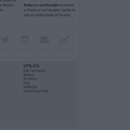
a notturna
 e Milano
Robecco sul Naviglio
Incidente
ere
a Robecco sul Naviglio: perde la
vita un motociclista di 54 anni
Twitter
Instagram
Contatti
Pubblicità
UTILITÀ
Dal Territorio
Meteo
Archivio
Tag
News24
Articoli più letti