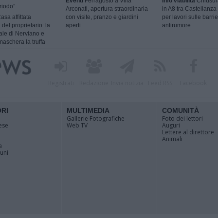
Eventi
Ferragosto a Villa
Info viabilità
Chiusur
riodo”
Arconati, apertura straordinaria
in A8 tra Castellanza
asa affittata
con visite, pranzo e giardini
per lavori sulle barri
 del proprietario: la
aperti
antirumore
ale di Nerviano e
aschera la truffa
Registrati
Redazione
Invia notizia
Feed RSS
Facebook
ORI
MULTIMEDIA
COMUNITÀ
Gallerie Fotografiche
Foto dei lettori
ese
Web TV
Auguri
Lettere al direttore
Animali
a
muni