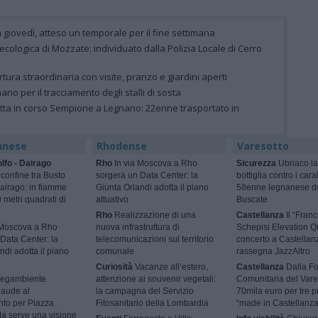
 giovedì, atteso un temporale per il fine settimana
la ecologica di Mozzate: individuato dalla Polizia Locale di Cerro
rtura straordinaria con visite, pranzo e giardini aperti
gnano per il tracciamento degli stalli di sosta
letta in corso Sempione a Legnano: 22enne trasportato in
anese
Rhodense
Varesotto
lfo - Dairago
Rho
In via Moscova a Rho
Sicurezza
Ubriaco la
 confine tra Busto
sorgerà un Data Center: la
bottiglia contro i cara
airago: in fiamme
Giunta Orlandi adotta il piano
58enne legnanese d
 metri quadrati di
attuativo
Buscate
Rho
Realizzazione di una
Castellanza
Il “Fran
 Moscova a Rho
nuova infrastruttura di
Schepisi Elevation Qu
Data Center: la
telecomunicazioni sul territorio
concerto a Castellan
ndi adotta il piano
comunale
rassegna JazzAltro
Curiosità
Vacanze all’estero,
Castellanza
Dalla F
egambiente
attenzione ai souvenir vegetali:
Comunitaria del Vare
laude al
la campagna del Servizio
70mila euro per tre p
nto per Piazza
Fitosanitario della Lombardia
“made in Castellanza
a serve una visione