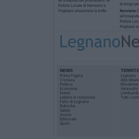
all’insaputa del proprietario: la
di lungo pe
Polizia Locale di Nerviano e
Pogliano smaschera la truffa
Nerviano
C
all’insaputa
Polizia Loc
Pogliano sm
NEWS
TERRIT
Prima Pagina
Legnano
Cronaca
Alto Milan
Politica
Rhodense
Economia
Varesotto
Eventi
Lombardi
Lettere in redazione
Tutti i co
Palio di Legnano
Rubriche
Salute
Scuola
Editoriale
Sport