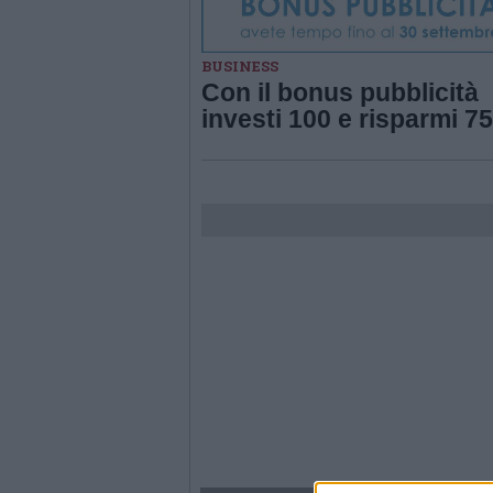
BUSINESS
Con il bonus pubblicità
investi 100 e risparmi 75