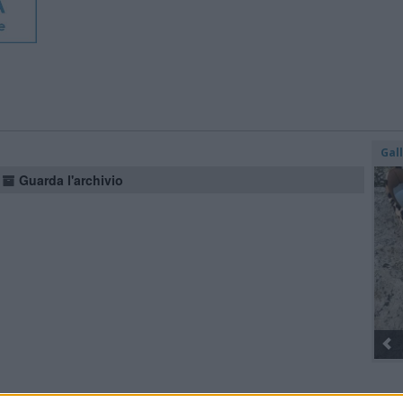
Gal
Guarda l'archivio
Gli Ambulanti di Forte dei Marmi® ...