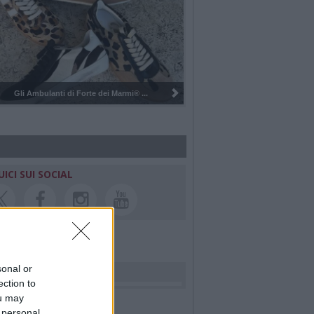
Pulizia del bosco del Rugareto a ...
UICI SUI SOCIAL
sonal or
rdiamo i nostri cari
ection to
ou may
 personal