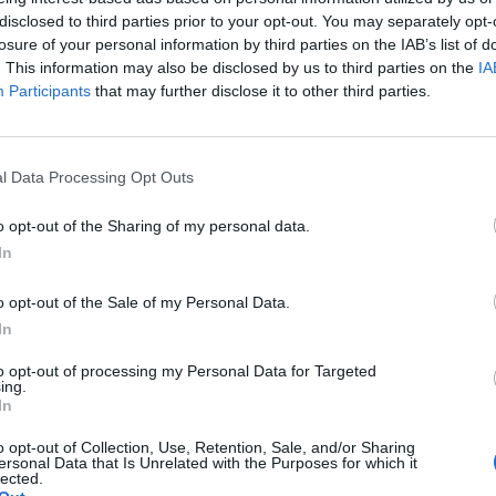
disclosed to third parties prior to your opt-out. You may separately opt-
losure of your personal information by third parties on the IAB’s list of
. This information may also be disclosed by us to third parties on the
IA
Participants
that may further disclose it to other third parties.
l Data Processing Opt Outs
o opt-out of the Sharing of my personal data.
In
o opt-out of the Sale of my Personal Data.
a non va in ferie: ogni
In
a per te
to opt-out of processing my Personal Data for Targeted
ing.
In
 Castronno propone un appuntamento diverso ogni sera, tra
rsazioni, laboratori creativi, sfide musicali e burraco
o opt-out of Collection, Use, Retention, Sale, and/or Sharing
ersonal Data that Is Unrelated with the Purposes for which it
lected.