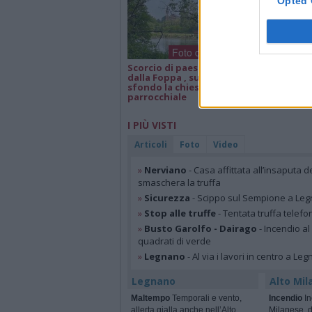
Opted 
Foto dei lettori
Scorcio di paesaggio
Isa e Lele 50 an
dalla Foppa , sullo
matrimonio, a
sfondo la chiesa
parrocchiale
I PIÙ VISTI
Articoli
Foto
Video
»
Nerviano
- Casa affittata all’insaputa d
smaschera la truffa
»
Sicurezza
- Scippo sul Sempione a Legn
»
Stop alle truffe
- Tentata truffa telefo
»
Busto Garolfo - Dairago
- Incendio al
quadrati di verde
»
Legnano
- Al via i lavori in centro a Le
Legnano
Alto Mil
Maltempo
Temporali e vento,
Incendio
In
allerta gialla anche nell’Alto
Milanese, 