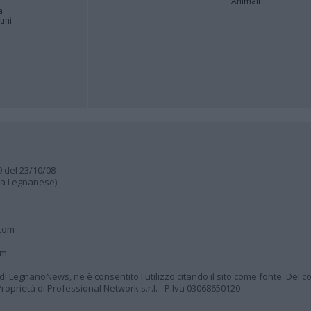
Animali
a
muni
9 del 23/10/08
lia Legnanese)
.com
om
à di LegnanoNews, ne è consentito l'utilizzo citando il sito come fonte. Dei co
oprietà di Professional Network s.r.l. - P.Iva 03068650120