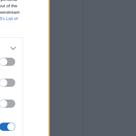
out of the
 downstream
B’s List of