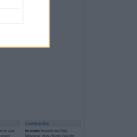
Lombardia
ncia una
Incendio
Incendi nell’Alto
binieri:
Milanese, dopo Busto Garolfo