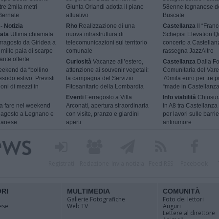
tre 2mila metri
Giunta Orlandi adotta il piano
58enne legnanese d
Bernate
attuativo
Buscate
- Notizia
Rho
Realizzazione di una
Castellanza
Il “Fran
ata
Ultima chiamata
nuova infrastruttura di
Schepisi Elevation Qu
rragosto da Giridea a
telecomunicazioni sul territorio
concerto a Castellan
mille paia di scarpe
comunale
rassegna JazzAltro
ante offerte
Curiosità
Vacanze all’estero,
Castellanza
Dalla F
ekend da “bollino
attenzione ai souvenir vegetali:
Comunitaria del Vare
esodo estivo. Previsti
la campagna del Servizio
70mila euro per tre p
ioni di mezzi in
Fitosanitario della Lombardia
“made in Castellanza
Eventi
Ferragosto a Villa
Info viabilità
Chiusur
 fare nel weekend
Arconati, apertura straordinaria
in A8 tra Castellanza
9 agosto a Legnano e
con visite, pranzo e giardini
per lavori sulle barri
ilanese
aperti
antirumore
Registrati
Redazione
Invia notizia
Feed RSS
Facebook
ORI
MULTIMEDIA
COMUNITÀ
Gallerie Fotografiche
Foto dei lettori
ese
Web TV
Auguri
Lettere al direttore