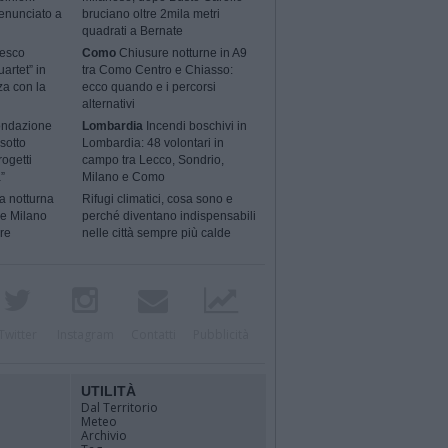
enunciato a
bruciano oltre 2mila metri
quadrati a Bernate
cesco
Como
Chiusure notturne in A9
artet” in
tra Como Centro e Chiasso:
za con la
ecco quando e i percorsi
alternativi
ondazione
Lombardia
Incendi boschivi in
sotto
Lombardia: 48 volontari in
rogetti
campo tra Lecco, Sondrio,
”
Milano e Como
a notturna
Rifugi climatici, cosa sono e
 e Milano
perché diventano indispensabili
ere
nelle città sempre più calde
Twitter
Instagram
Contatti
Pubblicità
UTILITÀ
Dal Territorio
Meteo
Archivio