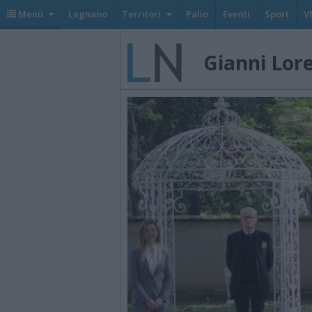
Menù
Legnano
Territori
Palio
Eventi
Sport
V
Gianni Lor