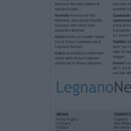
Milanese fino alla mattina di
bruciano ol
sabato 8 luglio
quadrati a 
Incendio
Incendi nell’Alto
Canegrate 
Milanese, dopo Busto Garolfo
sponsorizz
bruciano oltre 2mila metri
prima di Fe
quadrati a Bernate
Canegrate: 
a 7 euro e t
Calcio
Anche un inedito “derby”
con la Virtus Cantalupo per il
Viabilità
We
Legnano Women
nero” per l’
oltre 25 mil
Calcio
Scicchitano confermato
viaggio
mister della Robur Legnano
pronta per la Prima categoria
Eventi
Cosa
del 7, 8 e 
nell’Alto M
NEWS
TERRIT
Prima Pagina
Legnano
Cronaca
Alto Milan
Politica
Rhodense