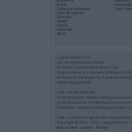
Economia
Varesotto
Eventi
Lombardi
Lettere in redazione
Tutti i co
Palio di Legnano
Rubriche
Salute
Scuola
Editoriale
Sport
Legnanonews.com
Sito di informazione locale
Direttore responsabile: Marco Tajè
Registrazione al Tribunale di Milano n° 63
Redazione: Via Matteotti, 3 (presso Famig
20025 Legnano (MI)
Cell.: +39.393.9013760
Email Direzione: direttore@legnanonews
Email Redazione: info@legnanonews.com
Pubblicità: commerciale@legnanonews.c
Tutti i contenuti originali sono di propriet
Copyright © 2016 - 2026 - LegnanoNews - Pr
Imp. Cookie
-
Cookie
-
Privacy