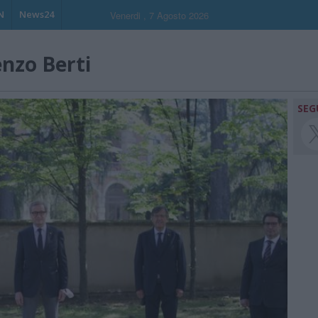
N
News24
Venerdi , 7 Agosto 2026
enzo Berti
SEG