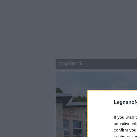
COMUNITÀ
LegnanoN
If you wish 
sensitive in
confirm you
continue se