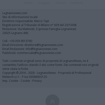
Twitter
Instagram
Contatti
Pubblicità
Legnanonews.com
Sito di informazione locale
Direttore responsabile: Marco Tajè
Registrazione al Tribunale di Milano n° 639 del 23/10/08
Redazione: Via Matteotti, 3 (presso Famiglia Legnanese)
20025 Legnano (MI)
Cell.: +39.393.9013760
Email Direzione: direttore@legnanonews.com
Email Redazione: info@legnanonews.com
Pubblicità: commerciale@legnanonews.com
Tutti i contenuti originali sono di proprietà di LegnanoNews, ne è
consentito l'utilizzo citando il sito come fonte. Dei contenuti non originali
viene citata la fonte.
Copyright © 2016 - 2026 - LegnanoNews - Proprietà di Professional
Network s.r.l. - P.Iva 03068650120
Imp. Cookie
-
Cookie
-
Privacy