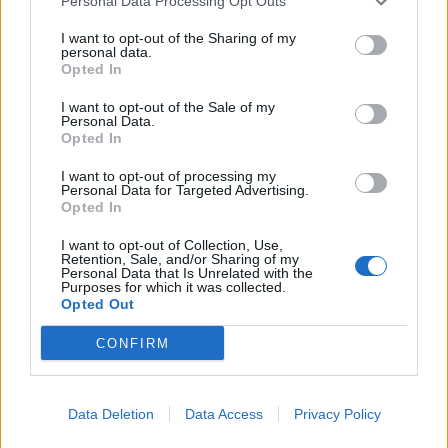
Personal Data Processing Opt Outs
I want to opt-out of the Sharing of my
personal data.
Opted In
I want to opt-out of the Sale of my
Personal Data.
Opted In
PALIO
I want to opt-out of processing my
Palio di Legnano, Gaia Sansottera
Personal Data for Targeted Advertising.
riconfermata Gran Dama di Grazia
Opted In
Magistrale
I want to opt-out of Collection, Use,
Retention, Sale, and/or Sharing of my
Personal Data that Is Unrelated with the
Palio di Legnano, Gaia Sansottera riconfermata Gran
Purposes for which it was collected.
Dama di Grazia Magistrale
Opted Out
CONFIRM
Data Deletion
Data Access
Privacy Policy