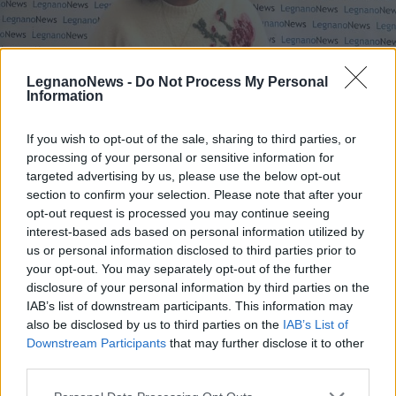
LegnanoNews -
Do Not Process My Personal
Information
If you wish to opt-out of the sale, sharing to third parties, or
PALIO DI LEGNANO
processing of your personal or sensitive information for
Gaia Sansottera: “Meraviglioso
targeted advertising by us, please use the below opt-out
vedere donne che trovano il loro
section to confirm your selection. Please note that after your
spazio nel mondo del Palio”
opt-out request is processed you may continue seeing
interest-based ads based on personal information utilized by
us or personal information disclosed to third parties prior to
your opt-out. You may separately opt-out of the further
disclosure of your personal information by third parties on the
IAB’s list of downstream participants. This information may
also be disclosed by us to third parties on the
IAB’s List of
Downstream Participants
that may further disclose it to other
third parties.